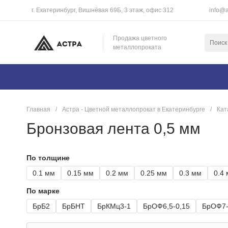
г. Екатеринбург, Вишнёвая 69Б, 3 этаж, офис 312
info@a
Продажа цветного
металлопроката
Главная
/
Астра - Цветной металлопрокат в Екатеринбурге
/
Кат
Бронзовая лента 0,5 мм
По толщине
0.1 мм
0.15 мм
0.2 мм
0.25 мм
0.3 мм
0.4
По марке
БрБ2
БрБНТ
БрКМц3-1
БрОФ6,5-0,15
БрОФ7-