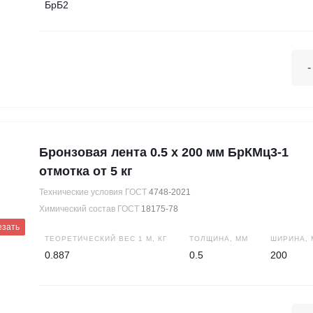
БрБ2
-
Бронзовая лента 0.5 х 200 мм БрКМц3-1
отмотка от 5 кг
Технические условия ГОСТ
4748-2021
Химический состав ГОСТ
18175-78
езать
ТЕОРЕТИЧЕСКИЙ ВЕС 1 М, КГ
ТОЛЩИНА, ММ
ШИРИНА, 
0.887
0.5
200