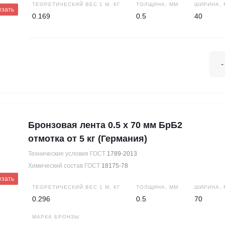
ТЕОРЕТИЧЕСКИЙ ВЕС 1 М, КГ
ТОЛЩИНА, ММ
ШИРИНА, 
езать
0.169
0.5
40
-
Бронзовая лента 0.5 х 70 мм БрБ2
отмотка от 5 кг (Германия)
Технические условия ГОСТ
1789-2013
Химический состав ГОСТ
18175-78
езать
ТЕОРЕТИЧЕСКИЙ ВЕС 1 М, КГ
ТОЛЩИНА, ММ
ШИРИНА, 
0.296
0.5
70
МАРКА БРОНЗЫ