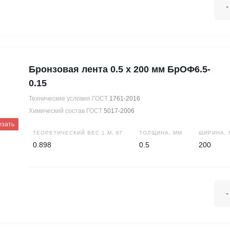
-
Бронзовая лента 0.5 х 200 мм БрОФ6.5-
0.15
Технические условия ГОСТ
1761-2016
Химический состав ГОСТ
5017-2006
езать
ТЕОРЕТИЧЕСКИЙ ВЕС 1 М, КГ
ТОЛЩИНА, ММ
ШИРИНА, 
0.898
0.5
200
-