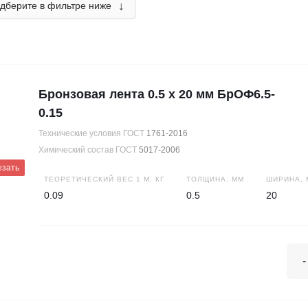
↓
дберите в фильтре ниже
Бронзовая лента 0.5 х 20 мм БрОФ6.5-
0.15
Технические условия ГОСТ
1761-2016
Химический состав ГОСТ
5017-2006
езать
ТЕОРЕТИЧЕСКИЙ ВЕС 1 М, КГ
ТОЛЩИНА, ММ
ШИРИНА, 
0.09
0.5
20
-