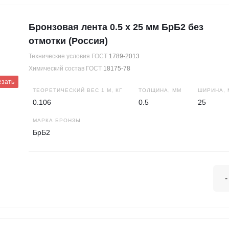
Бронзовая лента 0.5 х 25 мм БрБ2 без
отмотки (Россия)
Технические условия ГОСТ
1789-2013
Химический состав ГОСТ
18175-78
езать
ТЕОРЕТИЧЕСКИЙ ВЕС 1 М, КГ
ТОЛЩИНА, ММ
ШИРИНА, 
0.106
0.5
25
МАРКА БРОНЗЫ
БрБ2
-