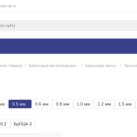
stra-ek.ru
алог товаров
/
Бронзовый металлопрокат
/
Бронзовая лента
/
Бронзо
 мм
0.5 мм
0.6 мм
0.8 мм
1.0 мм
1.2 мм
1.5 мм
0,2
БрОЦ4-3