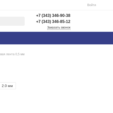
Войти
+7 (343) 346-90-38
+7 (343) 346-85-12
Заказать звонок
+7 (343) 346-90-38
г. Екатеринбург,
Вишнёвая 69Б, 3 этаж,
офис 312
вая лента 0,5 мм
Пн-Пт: 9:00-18:00 Cб-
Вс: Выходной
info@astra-ek.ru
+7 (343) 346-85-12
г. Березовский,
2.0 мм
Березовский тракт 3
Пн-Чт: 9:30-16:00 Пт:
9:30-15:00 Сб-Вс:
Выходной Погрузка по
записи
info@astra-ek.ru