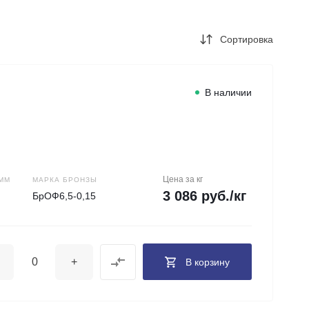
+7 (343) 346-85-12
г. Новоберезовский, ул.
Чапаева 43
Сортировка
Пн-Чт: 9:00-16:00 (обед
12:00-13:00) Пт: 9:00-
15:00 (обед 12:00-
13:00) Сб-Вс: Выходной
Погрузка по записи
В наличии
info@astra-ek.ru
Цена за кг
ММ
МАРКА БРОНЗЫ
3 086 руб./кг
БрОФ6,5-0,15
+
В корзину