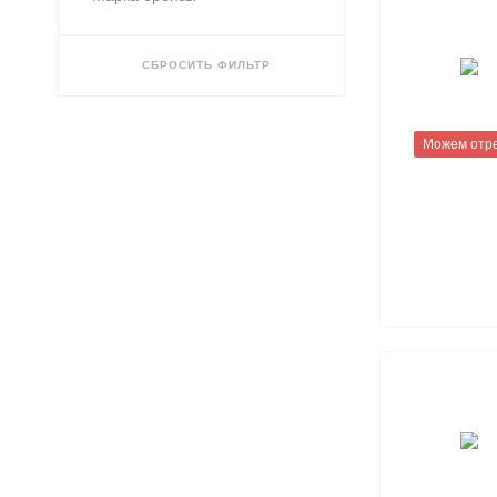
0.6
0.7
СБРОСИТЬ ФИЛЬТР
0.8
0.85
1
Можем отр
1.2
1.4
1.5
2
3
4
5