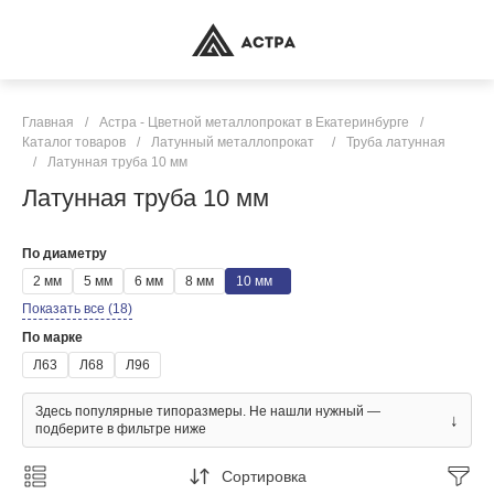
Главная
/
Астра - Цветной металлопрокат в Екатеринбурге
/
Каталог товаров
/
Латунный металлопрокат
/
Труба латунная
/
Латунная труба 10 мм
Латунная труба 10 мм
По диаметру
2 мм
5 мм
6 мм
8 мм
10 мм
Показать все (18)
По марке
Л63
Л68
Л96
Здесь популярные типоразмеры. Не нашли нужный —
↓
подберите в фильтре ниже
Сортировка