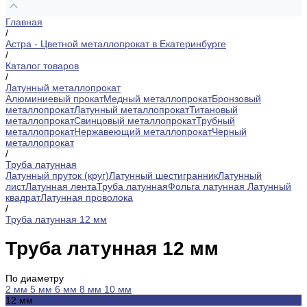
Главная
/
Астра - Цветной металлопрокат в Екатеринбурге
/
Каталог товаров
/
Латунный металлопрокат
Алюминиевый прокат
Медный металлопрокат
Бронзовый
металлопрокат
Латунный металлопрокат
Титановый
металлопрокат
Свинцовый металлопрокат
Трубный
металлопрокат
Нержавеющий металлопрокат
Черный
металлопрокат
/
Труба латунная
Латунный пруток (круг)
Латунный шестигранник
Латунный
лист
Латунная лента
Труба латунная
Фольга латунная
Латунный
квадрат
Латунная проволока
/
Труба латунная 12 мм
Труба латунная 12 мм
По диаметру
2 мм
5 мм
6 мм
8 мм
10 мм
12 мм