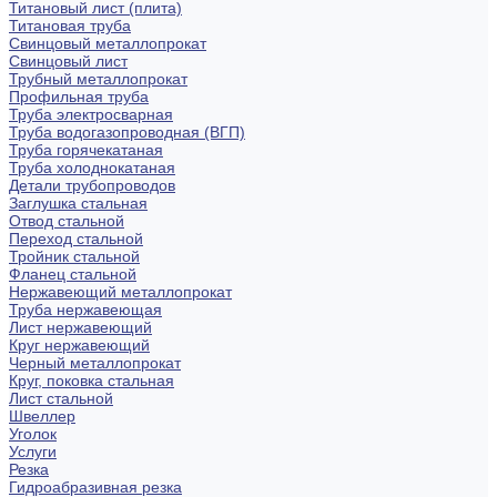
Титановый лист (плита)
Титановая труба
Свинцовый металлопрокат
Свинцовый лист
Трубный металлопрокат
Профильная труба
Труба электросварная
Труба водогазопроводная (ВГП)
Труба горячекатаная
Труба холоднокатаная
Детали трубопроводов
Заглушка стальная
Отвод стальной
Переход стальной
Тройник стальной
Фланец стальной
Нержавеющий металлопрокат
Труба нержавеющая
Лист нержавеющий
Круг нержавеющий
Черный металлопрокат
Круг, поковка стальная
Лист стальной
Швеллер
Уголок
Услуги
Резка
Гидроабразивная резка