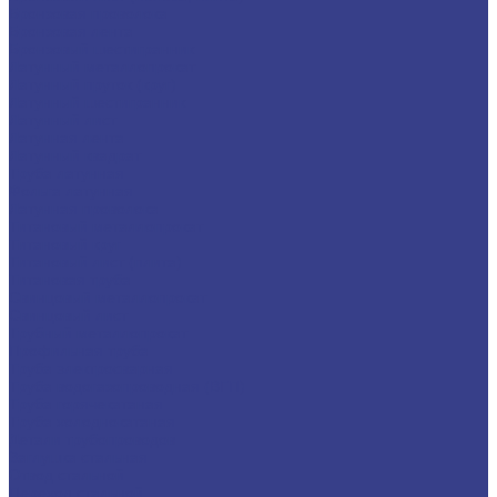
Бронзовая проволока
Бронзовая лента
Бронзовый шестигранник
Латунный металлопрокат
Латунный пруток (круг)
Латунный шестигранник
Латунный лист
Латунная лента
Латунный квадрат
Труба латунная
Фольга латунная
Латунная проволока
Титановый металлопрокат
Титановый круг
Титановый лист (плита)
Титановая труба
Свинцовый металлопрокат
Свинцовый лист
Трубный металлопрокат
Профильная труба
Труба электросварная
Труба водогазопроводная (ВГП)
Труба горячекатаная
Труба холоднокатаная
Детали трубопроводов
Заглушка стальная
Отвод стальной
Переход стальной