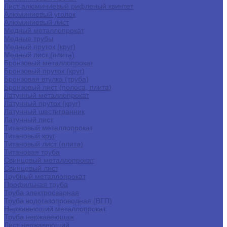
Лист алюминиевый рифленый квинтет
Алюминиевый уголок
Алюминиевый лист
Медный металлопрокат
Медные трубы
Медный пруток (круг)
Медный лист (плита)
Бронзовый металлопрокат
Бронзовый пруток (круг)
Бронзовая втулка (труба)
Бронзовый лист (полоса, плита)
Латунный металлопрокат
Латунный пруток (круг)
Латунный шестигранник
Латунный лист
Титановый металлопрокат
Титановый круг
Титановый лист (плита)
Титановая труба
Свинцовый металлопрокат
Свинцовый лист
Трубный металлопрокат
Профильная труба
Труба электросварная
Труба водогазопроводная (ВГП)
Нержавеющий металлопрокат
Труба нержавеющая
Лист нержавеющий