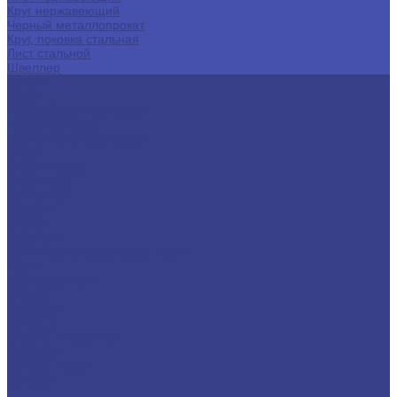
Круг нержавеющий
Черный металлопрокат
Круг, поковка стальная
Лист стальной
Швеллер
Услуги
Резка
Гидроабразивная резка
Лазерная резка
Ленточнопильная резка
Гибка
Гибка листов
Гибка труб
Компания
Новости
Статьи
Вакансии
Политика конфиденциальности
Акции
Производители
Отзывы
Доставка
Помощь
Оплата и гарантия
Доставка
Вопрос - ответ
Контакты
...