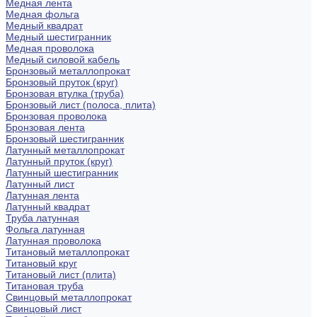
Медная лента
Медная фольга
Медный квадрат
Медный шестигранник
Медная проволока
Медный силовой кабель
Бронзовый металлопрокат
Бронзовый пруток (круг)
Бронзовая втулка (труба)
Бронзовый лист (полоса, плита)
Бронзовая проволока
Бронзовая лента
Бронзовый шестигранник
Латунный металлопрокат
Латунный пруток (круг)
Латунный шестигранник
Латунный лист
Латунная лента
Латунный квадрат
Труба латунная
Фольга латунная
Латунная проволока
Титановый металлопрокат
Титановый круг
Титановый лист (плита)
Титановая труба
Свинцовый металлопрокат
Свинцовый лист