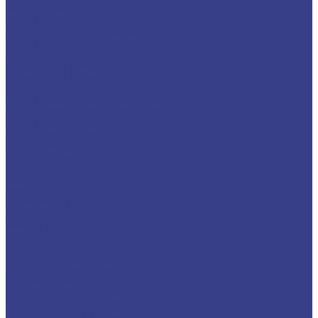
Каталог товаров
Алюминиевый прокат
Лист алюминиевый рифленый квинтет
Алюминиевый уголок
Алюминиевый лист
Пруток алюминиевый
Шина алюминиевая
Труба алюминиевая круглая
Алюминиевая плита
Алюминиевая профильная труба
Алюминиевая проволока
Алюминиевый швеллер
Алюминиевая лента
Медный металлопрокат
Медные трубы
Медный пруток (круг)
Медный лист (плита)
Шина медная
Медная лента
Медная фольга
Медный квадрат
Медный шестигранник
Медная проволока
Медный силовой кабель
Бронзовый металлопрокат
Бронзовый пруток (круг)
Бронзовая втулка (труба)
Бронзовый лист (полоса, плита)