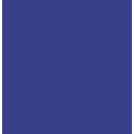
Тройник стальной
Фланец стальной
Нержавеющий металлопрокат
Труба нержавеющая
Лист нержавеющий
Круг нержавеющий
Черный металлопрокат
Круг, поковка стальная
Лист стальной
Швеллер
Уголок
Услуги
Резка
Гидроабразивная резка
Лазерная резка
Ленточнопильная резка
Гибка
Гибка листов
Гибка труб
Компания
Новости
Статьи
Вакансии
Политика конфиденциальности
Акции
Производители
Отзывы
Доставка