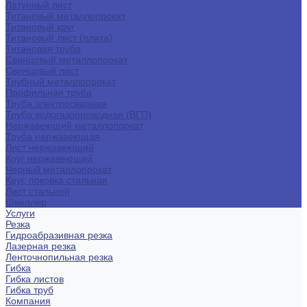
Латунный лист
Титановый металлопрокат
Титановый круг
Титановый лист (плита)
Титановая труба
Свинцовый металлопрокат
Свинцовый лист
Трубный металлопрокат
Профильная труба
Труба электросварная
Труба водогазопроводная (ВГП)
Нержавеющий металлопрокат
Труба нержавеющая
Лист нержавеющий
Круг нержавеющий
Черный металлопрокат
Круг, поковка стальная
Лист стальной
Швеллер
Услуги
Резка
Гидроабразивная резка
Лазерная резка
Ленточнопильная резка
Гибка
Гибка листов
Гибка труб
Компания