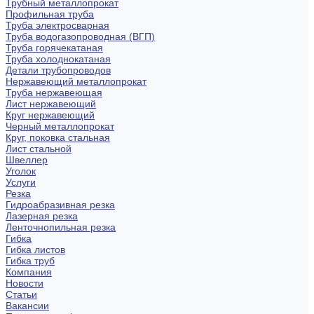
Трубный металлопрокат
Профильная труба
Труба электросварная
Труба водогазопроводная (ВГП)
Труба горячекатаная
Труба холоднокатаная
Детали трубопроводов
Нержавеющий металлопрокат
Труба нержавеющая
Лист нержавеющий
Круг нержавеющий
Черный металлопрокат
Круг, поковка стальная
Лист стальной
Швеллер
Уголок
Услуги
Резка
Гидроабразивная резка
Лазерная резка
Ленточнопильная резка
Гибка
Гибка листов
Гибка труб
Компания
Новости
Статьи
Вакансии