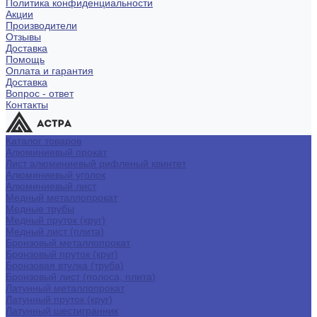
Политика конфиденциальности
Акции
Производители
Отзывы
Доставка
Помощь
Оплата и гарантия
Доставка
Вопрос - ответ
Контакты
Каталог товаров
Алюминиевый прокат
Лист алюминиевый рифленый квинтет
Алюминиевый уголок
Алюминиевый лист
Медный металлопрокат
Медные трубы
Медный пруток (круг)
Медный лист (плита)
Бронзовый металлопрокат
Бронзовый пруток (круг)
Бронзовая втулка (труба)
Бронзовый лист (полоса, плита)
Латунный металлопрокат
Латунный пруток (круг)
Латунный шестигранник