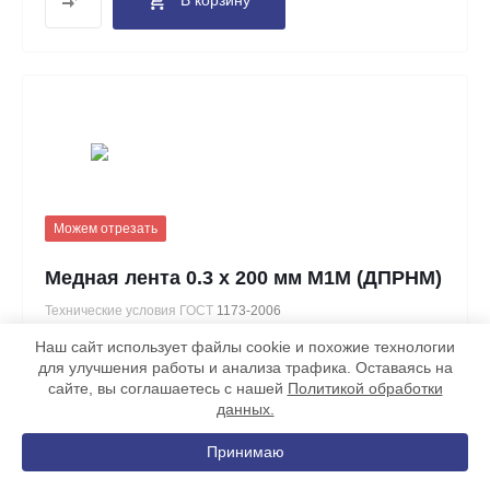
Можем отрезать
Медная лента 0.3 х 200 мм М1М (ДПРНМ)
Технические условия ГОСТ
1173-2006
Химический состав ГОСТ
859-2014
Наш сайт использует файлы cookie и похожие технологии
для улучшения работы и анализа трафика. Оставаясь на
В наличии
сайте, вы соглашаетесь с нашей
Политикой обработки
данных.
ТЕОРЕТИЧЕСКИЙ ВЕС 1 М, КГ
ТОЛЩИНА, ММ
0.54
0.3
Принимаю
ШИРИНА, ММ
МАРКА МЕДИ