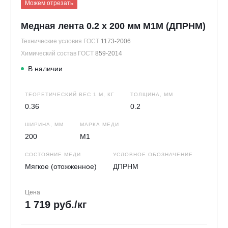
Можем отрезать
Медная лента 0.2 х 200 мм М1М (ДПРНМ)
Технические условия ГОСТ
1173-2006
Химический состав ГОСТ
859-2014
В наличии
ТЕОРЕТИЧЕСКИЙ ВЕС 1 М, КГ
ТОЛЩИНА, ММ
0.36
0.2
ШИРИНА, ММ
МАРКА МЕДИ
200
М1
СОСТОЯНИЕ МЕДИ
УСЛОВНОЕ ОБОЗНАЧЕНИЕ
Мягкое (отожженное)
ДПРНМ
Цена
1 719 руб./кг