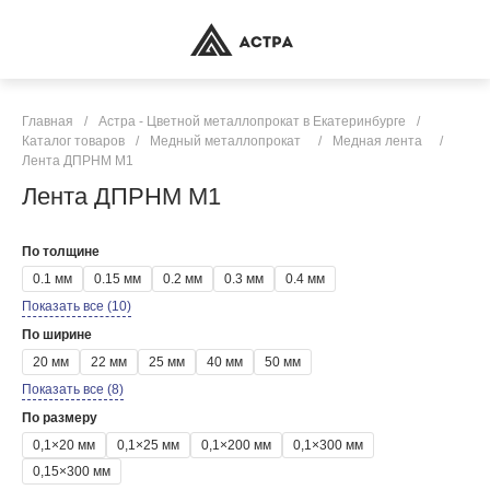
Главная
/
Астра - Цветной металлопрокат в Екатеринбурге
/
Каталог товаров
/
Медный металлопрокат
/
Медная лента
/
Лента ДПРНМ М1
Лента ДПРНМ М1
По толщине
0.1 мм
0.15 мм
0.2 мм
0.3 мм
0.4 мм
Показать все (10)
По ширине
20 мм
22 мм
25 мм
40 мм
50 мм
Показать все (8)
По размеру
0,1×20 мм
0,1×25 мм
0,1×200 мм
0,1×300 мм
0,15×300 мм