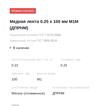
Можем отрезать
Медная лента 0.25 х 100 мм М1М
(ДПРНМ)
Технические условия ГОСТ
1173-2006
Химический состав ГОСТ
859-2014
В наличии
ТЕОРЕТИЧЕСКИЙ ВЕС 1 М, КГ
ТОЛЩИНА, ММ
0.22
0.25
ШИРИНА, ММ
МАРКА МЕДИ
100
М1
СОСТОЯНИЕ МЕДИ
УСЛОВНОЕ ОБОЗНАЧЕНИЕ
Мягкое (отожженное)
ДПРНМ
Цена