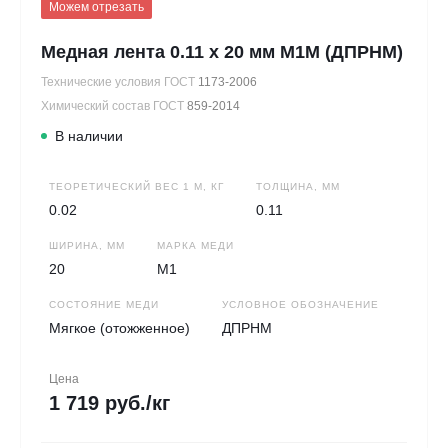
Можем отрезать
Медная лента 0.11 х 20 мм М1М (ДПРНМ)
Технические условия ГОСТ
1173-2006
Химический состав ГОСТ
859-2014
В наличии
ТЕОРЕТИЧЕСКИЙ ВЕС 1 М, КГ
ТОЛЩИНА, ММ
0.02
0.11
ШИРИНА, ММ
МАРКА МЕДИ
20
М1
СОСТОЯНИЕ МЕДИ
УСЛОВНОЕ ОБОЗНАЧЕНИЕ
Мягкое (отожженное)
ДПРНМ
Цена
1 719 руб./кг