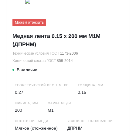
Можем отрезать
Медная лента 0.15 х 200 мм М1М
(ДПРНМ)
Технические условия ГОСТ
1173-2006
Химический состав ГОСТ
859-2014
В наличии
ТЕОРЕТИЧЕСКИЙ ВЕС 1 М, КГ
ТОЛЩИНА, ММ
0.27
0.15
ШИРИНА, ММ
МАРКА МЕДИ
200
М1
СОСТОЯНИЕ МЕДИ
УСЛОВНОЕ ОБОЗНАЧЕНИЕ
Мягкое (отожженное)
ДПРНМ