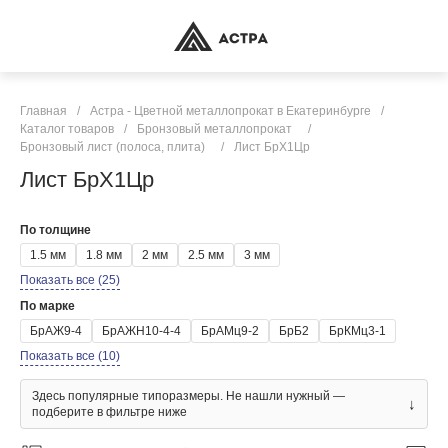
Главная
/
Астра - Цветной металлопрокат в Екатеринбурге
/
Каталог товаров
/
Бронзовый металлопрокат
/
Бронзовый лист (полоса, плита)
/
Лист БрХ1Цр
Лист БрХ1Цр
По толщине
1.5 мм
1.8 мм
2 мм
2.5 мм
3 мм
Показать все (25)
По марке
БрАЖ9-4
БрАЖН10-4-4
БрАМц9-2
БрБ2
БрКМц3-1
Показать все (10)
Здесь популярные типоразмеры. Не нашли нужный —
↓
подберите в фильтре ниже