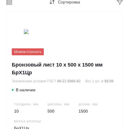
Сортировка
Можем отрезать
Бронзовый лист 10 х 500 х 1500 мм
БрХ1Цр
Технические условия ГОСТ
48-21-5066-82
Вес 1 шт, кг
68.09
В наличии
ТОЛЩИНА, ММ
ШИРИНА, ММ
ДЛИНА, ММ
10
500
1500
МАРКА БРОНЗЫ
БрХ1Цр