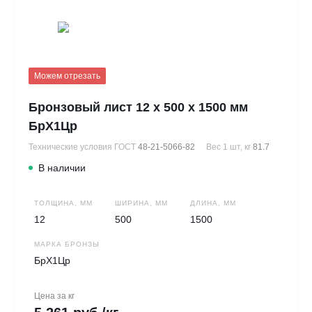
Можем отрезать
Бронзовый лист 12 х 500 х 1500 мм
БрХ1Цр
Технические условия ГОСТ
48-21-5066-82
Вес 1 шт, кг
81.7
В наличии
ТОЛЩИНА, ММ
ШИРИНА, ММ
ДЛИНА, ММ
12
500
1500
МАРКА БРОНЗЫ
БрХ1Цр
Цена за кг