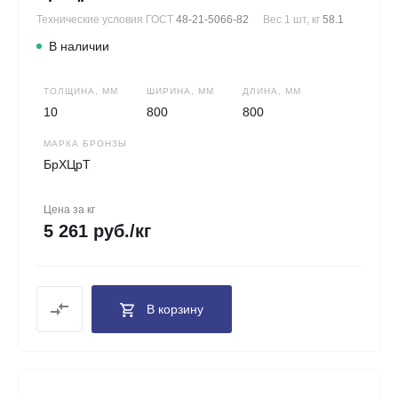
Технические условия ГОСТ
48-21-5066-82
Вес 1 шт, кг
58.1
В наличии
ТОЛЩИНА, ММ
ШИРИНА, ММ
ДЛИНА, ММ
10
800
800
МАРКА БРОНЗЫ
БрХЦрТ
Цена за кг
5 261 руб./кг
В корзину