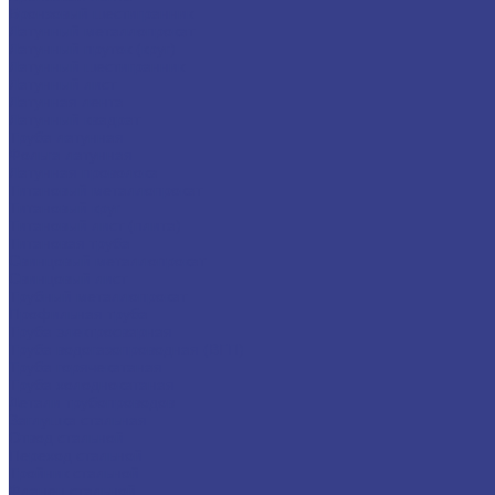
Бронзовый шестигранник
Латунный металлопрокат
Латунный пруток (круг)
Латунный шестигранник
Латунный лист
Латунная лента
Латунный квадрат
Труба латунная
Фольга латунная
Латунная проволока
Титановый металлопрокат
Титановый круг
Титановый лист (плита)
Титановая труба
Свинцовый металлопрокат
Свинцовый лист
Трубный металлопрокат
Профильная труба
Труба электросварная
Труба водогазопроводная (ВГП)
Труба горячекатаная
Труба холоднокатаная
Детали трубопроводов
Заглушка стальная
Отвод стальной
Переход стальной
Тройник стальной
Фланец стальной