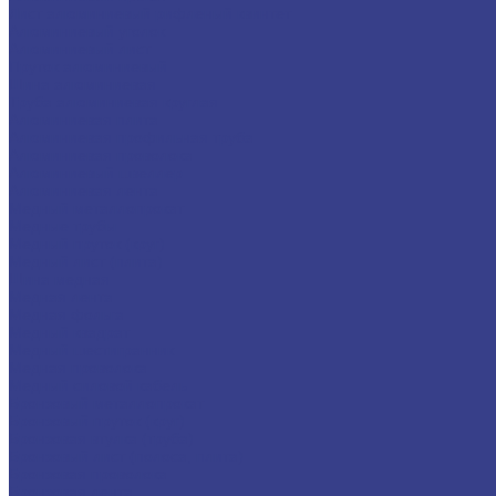
Лист алюминиевый рифленый квинтет
Алюминиевый уголок
Алюминиевый лист
Пруток алюминиевый
Шина алюминиевая
Труба алюминиевая круглая
Алюминиевая плита
Алюминиевая профильная труба
Алюминиевая проволока
Алюминиевый швеллер
Алюминиевая лента
Медный металлопрокат
Медные трубы
Медный пруток (круг)
Медный лист (плита)
Шина медная
Медная лента
Медная фольга
Медный квадрат
Медный шестигранник
Медная проволока
Медный силовой кабель
Бронзовый металлопрокат
Бронзовый пруток (круг)
Бронзовая втулка (труба)
Бронзовый лист (полоса, плита)
Бронзовая проволока
Бронзовая лента