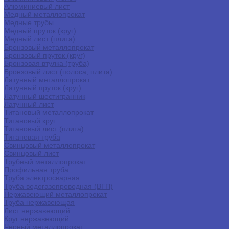
Алюминиевый лист
Медный металлопрокат
Медные трубы
Медный пруток (круг)
Медный лист (плита)
Бронзовый металлопрокат
Бронзовый пруток (круг)
Бронзовая втулка (труба)
Бронзовый лист (полоса, плита)
Латунный металлопрокат
Латунный пруток (круг)
Латунный шестигранник
Латунный лист
Титановый металлопрокат
Титановый круг
Титановый лист (плита)
Титановая труба
Свинцовый металлопрокат
Свинцовый лист
Трубный металлопрокат
Профильная труба
Труба электросварная
Труба водогазопроводная (ВГП)
Нержавеющий металлопрокат
Труба нержавеющая
Лист нержавеющий
Круг нержавеющий
Черный металлопрокат