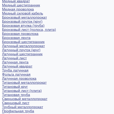
Медный квадрат
Медный шестигранник
Медная проволока
Медный силовой кабель
Бронзовый металлопрокат
Бронзовый пруток (круг)
Бронзовая втулка (труба)
Бронзовый лист (полоса, плита)
Бронзовая проволока
Бронзовая лента
Бронзовый шестигранник
Латунный металлопрокат
Латунный пруток (круг)
Латунный шестигранник
Латунный лист
Латунная лента
Латунный квадрат
Труба латунная
Фольга латунная
Латунная проволока
Титановый металлопрокат
Титановый круг
Титановый лист (плита)
Титановая труба
Свинцовый металлопрокат
Свинцовый лист
Трубный металлопрокат
Профильная труба