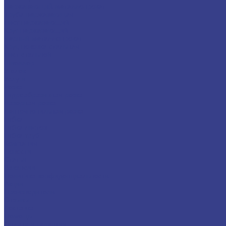
Нержавеющий металлопрокат
Труба нержавеющая
Лист нержавеющий
Круг нержавеющий
Черный металлопрокат
Круг, поковка стальная
Лист стальной
Швеллер
Уголок
Услуги
Резка
Гидроабразивная резка
Лазерная резка
Ленточнопильная резка
Гибка
Гибка листов
Гибка труб
Компания
Новости
Статьи
Вакансии
Политика конфиденциальности
Акции
Производители
Отзывы
Доставка
Помощь
Оплата и гарантия