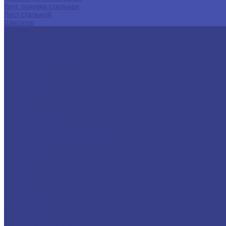
Круг, поковка стальная
Лист стальной
Швеллер
Услуги
Резка
Гидроабразивная резка
Лазерная резка
Ленточнопильная резка
Гибка
Гибка листов
Гибка труб
Компания
Новости
Статьи
Вакансии
Политика конфиденциальности
Акции
Производители
Отзывы
Доставка
Помощь
Оплата и гарантия
Доставка
Вопрос - ответ
Контакты
...
Каталог товаров
Алюминиевый прокат