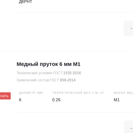
ДКРНТ
-
Медный пруток 6 мм М1
Технические условия ГОСТ
1535-2016
Химический состав ГОСТ
859-2014
ДИАМЕТР, ММ
ТЕОРЕТИЧЕСКИЙ ВЕС 1 М, КГ
МАРКА МЕ
езать
6
0.26
М1
-