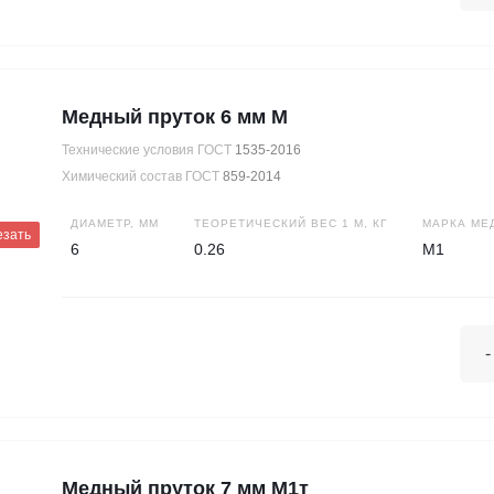
Медный пруток 6 мм М
Технические условия ГОСТ
1535-2016
Химический состав ГОСТ
859-2014
ДИАМЕТР, ММ
ТЕОРЕТИЧЕСКИЙ ВЕС 1 М, КГ
МАРКА МЕ
езать
6
0.26
М1
-
Медный пруток 7 мм М1т