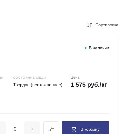
+7 (343) 346-85-12
г. Новоберезовский, ул.
Чапаева 43
Пн-Чт: 9:00-16:00 (обед
Сортировка
12:00-13:00) Пт: 9:00-
15:00 (обед 12:00-
13:00) Сб-Вс: Выходной
Погрузка по записи
info@astra-ek.ru
В наличии
Цена
ДИ
СОСТОЯНИЕ МЕДИ
1 575 руб./кг
Твердое (неотожженное)
+
В корзину