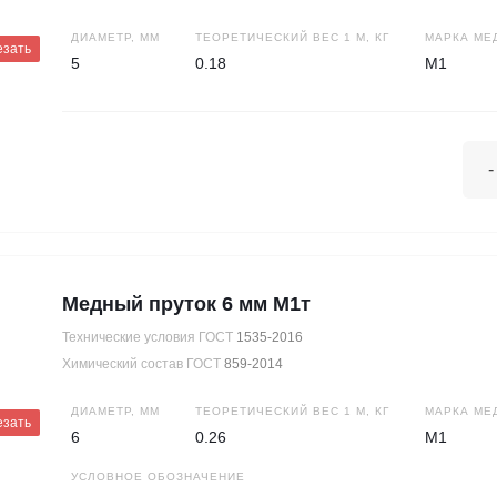
ДИАМЕТР, ММ
ТЕОРЕТИЧЕСКИЙ ВЕС 1 М, КГ
МАРКА МЕ
езать
5
0.18
М1
-
Медный пруток 6 мм М1т
Технические условия ГОСТ
1535-2016
Химический состав ГОСТ
859-2014
ДИАМЕТР, ММ
ТЕОРЕТИЧЕСКИЙ ВЕС 1 М, КГ
МАРКА МЕ
езать
6
0.26
М1
УСЛОВНОЕ ОБОЗНАЧЕНИЕ