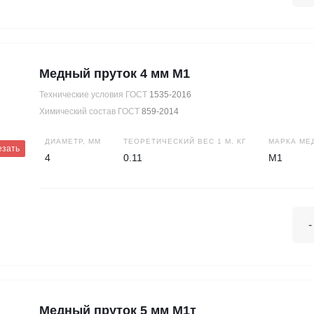
Медный пруток 4 мм М1
Технические условия ГОСТ
1535-2016
Химический состав ГОСТ
859-2014
ДИАМЕТР, ММ
ТЕОРЕТИЧЕСКИЙ ВЕС 1 М, КГ
МАРКА МЕ
езать
4
0.11
М1
-
Медный пруток 5 мм М1т