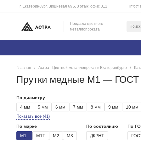
г. Екатеринбург, Вишнёвая 69Б, 3 этаж, офис 312
info@a
Продажа цветного
металлопроката
Главная
/
Астра - Цветной металлопрокат в Екатеринбурге
/
Кат
Прутки медные М1 — ГОСТ 1
По диаметру
4 мм
5 мм
6 мм
7 мм
8 мм
9 мм
10 мм
Показать все (41)
По марке
По состоянию
По Г
М1
М1Т
М2
М3
ДКРНТ
ГОС