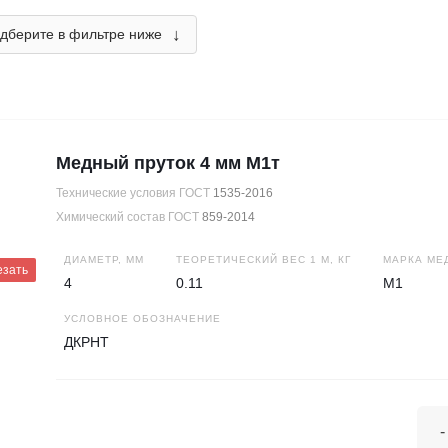
↓
дберите в фильтре ниже
Медный пруток 4 мм М1т
Технические условия ГОСТ
1535-2016
Химический состав ГОСТ
859-2014
ДИАМЕТР, ММ
ТЕОРЕТИЧЕСКИЙ ВЕС 1 М, КГ
МАРКА МЕ
езать
4
0.11
М1
УСЛОВНОЕ ОБОЗНАЧЕНИЕ
ДКРНТ
-