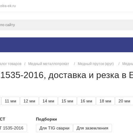
stra-ek.ru
алог товаров
/
Медный металлопрокат
/
Медный пруток (круг)
/
Медны
535-2016, доставка и резка в 
11 мм
12 мм
14 мм
15 мм
16 мм
18 мм
20 мм
ОСТ
Подборки
Т 1535-2016
Для TIG сварки
Для заземления