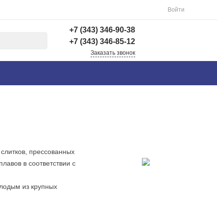
Войти
+7 (343) 346-90-38
+7 (343) 346-85-12
Заказать звонок
+7 (343) 346-90-38
г. Екатеринбург,
Вишнёвая 69Б, 3 этаж,
офис 312
Пн-Пт: 9:00-18:00 Cб-
Вс: Выходной
info@astra-ek.ru
+7 (343) 346-85-12
слитков, прессованных
г. Березовский,
лавов в соответствии с
Березовский тракт 3
Пн-Чт: 9:30-16:00 Пт:
9:30-15:00 Сб-Вс:
лодым из крупных
Выходной Погрузка по
записи
info@astra-ek.ru