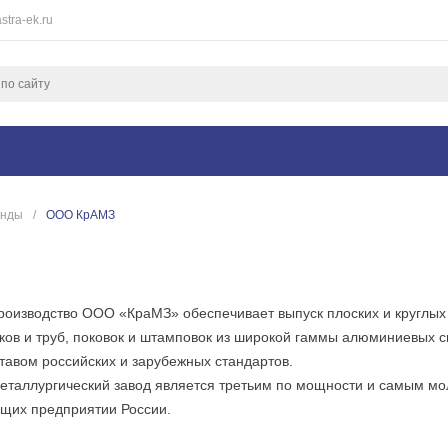
stra-ek.ru
енды
/
ООО КрАМЗ
оизводство ООО «КраМЗ» обеспечивает выпуск плоских и круглых 
ков и труб, поковок и штамповок из широкой гаммы алюминиевых сп
тавом российских и зарубежных стандартов.
еталлургический завод является третьим по мощности и самым мо
щих предприятии России.