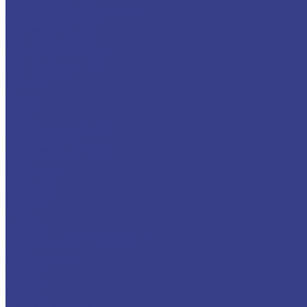
Нержавеющий металлопрокат
Труба нержавеющая
Лист нержавеющий
Круг нержавеющий
Черный металлопрокат
Круг, поковка стальная
Лист стальной
Швеллер
Уголок
Услуги
Резка
Гидроабразивная резка
Лазерная резка
Ленточнопильная резка
Гибка
Гибка листов
Гибка труб
Компания
Новости
Статьи
Вакансии
Политика конфиденциальности
Акции
Производители
Отзывы
Доставка
Помощь
Оплата и гарантия