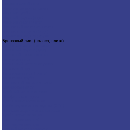
Алюминиевый лист
Медный металлопрокат
Медные трубы
Медный пруток (круг)
Медный лист (плита)
Бронзовый металлопрокат
Бронзовый пруток (круг)
Бронзовая втулка (труба)
Бронзовый лист (полоса, плита)
Латунный металлопрокат
Латунный пруток (круг)
Латунный шестигранник
Латунный лист
Титановый металлопрокат
Титановый круг
Титановый лист (плита)
Титановая труба
Свинцовый металлопрокат
Свинцовый лист
Трубный металлопрокат
Профильная труба
Труба электросварная
Труба водогазопроводная (ВГП)
Нержавеющий металлопрокат
Труба нержавеющая
Лист нержавеющий
Круг нержавеющий
Черный металлопрокат