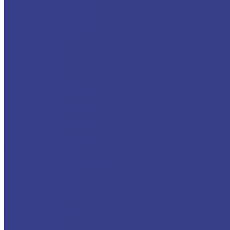
Бронзовый шестигранник
Латунный металлопрокат
Латунный пруток (круг)
Латунный шестигранник
Латунный лист
Латунная лента
Латунный квадрат
Труба латунная
Фольга латунная
Латунная проволока
Титановый металлопрокат
Титановый круг
Титановый лист (плита)
Титановая труба
Свинцовый металлопрокат
Свинцовый лист
Трубный металлопрокат
Профильная труба
Труба электросварная
Труба водогазопроводная (ВГП)
Труба горячекатаная
Труба холоднокатаная
Детали трубопроводов
Заглушка стальная
Отвод стальной
Переход стальной
Тройник стальной
Фланец стальной