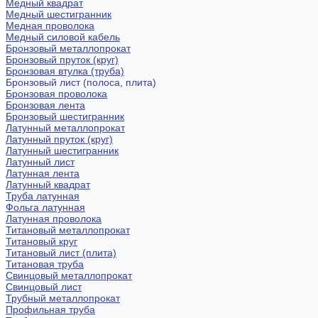
Медный квадрат
Медный шестигранник
Медная проволока
Медный силовой кабель
Бронзовый металлопрокат
Бронзовый пруток (круг)
Бронзовая втулка (труба)
Бронзовый лист (полоса, плита)
Бронзовая проволока
Бронзовая лента
Бронзовый шестигранник
Латунный металлопрокат
Латунный пруток (круг)
Латунный шестигранник
Латунный лист
Латунная лента
Латунный квадрат
Труба латунная
Фольга латунная
Латунная проволока
Титановый металлопрокат
Титановый круг
Титановый лист (плита)
Титановая труба
Свинцовый металлопрокат
Свинцовый лист
Трубный металлопрокат
Профильная труба