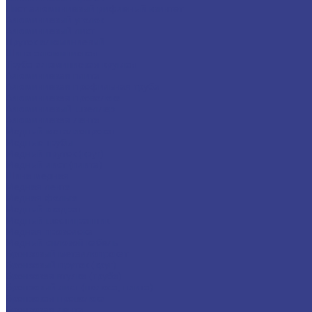
Лист алюминиевый рифленый квинтет
Алюминиевый уголок
Алюминиевый лист
Пруток алюминиевый
Шина алюминиевая
Труба алюминиевая круглая
Алюминиевая плита
Алюминиевая профильная труба
Алюминиевая проволока
Алюминиевый швеллер
Алюминиевая лента
Медный металлопрокат
Медные трубы
Медный пруток (круг)
Медный лист (плита)
Шина медная
Медная лента
Медная фольга
Медный квадрат
Медный шестигранник
Медная проволока
Медный силовой кабель
Бронзовый металлопрокат
Бронзовый пруток (круг)
Бронзовая втулка (труба)
Бронзовый лист (полоса, плита)
Бронзовая проволока
Бронзовая лента