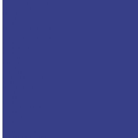
Круг, поковка стальная
Лист стальной
Швеллер
Услуги
Резка
Гидроабразивная резка
Лазерная резка
Ленточнопильная резка
Гибка
Гибка листов
Гибка труб
Компания
Новости
Статьи
Вакансии
Политика конфиденциальности
Акции
Производители
Отзывы
Доставка
Помощь
Оплата и гарантия
Доставка
Вопрос - ответ
Контакты
...
Каталог товаров
Алюминиевый прокат