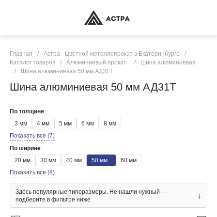
Главная
/
Астра - Цветной металлопрокат в Екатеринбурге
/
Каталог товаров
/
Алюминиевый прокат
/
Шина алюминиевая
/
Шина алюминиевая 50 мм АД31Т
Шина алюминиевая 50 мм АД31Т
По толщине
3 мм
4 мм
5 мм
6 мм
8 мм
Показать все (7)
По ширине
20 мм
30 мм
40 мм
50 мм
60 мм
Показать все (8)
Здесь популярные типоразмеры. Не нашли нужный —
↓
подберите в фильтре ниже