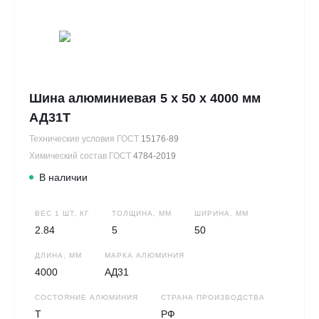
Шина алюминиевая 5 х 50 х 4000 мм
АД31Т
Технические условия ГОСТ
15176-89
Химический состав ГОСТ
4784-2019
В наличии
ВЕС 1 ШТ, КГ
ТОЛЩИНА, ММ
ШИРИНА, ММ
2.84
5
50
ДЛИНА, ММ
МАРКА АЛЮМИНИЯ
4000
АД31
СОСТОЯНИЕ АЛЮМИНИЯ
СТРАНА ПРОИЗВОДСТВА
Т
РФ