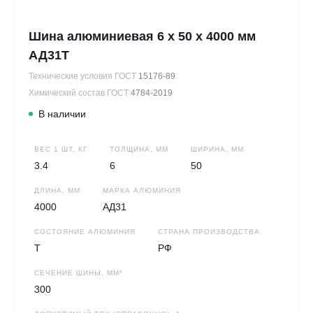
Шина алюминиевая 6 х 50 х 4000 мм
АД31Т
Технические условия ГОСТ
15176-89
Химический состав ГОСТ
4784-2019
В наличии
ВЕС 1 ШТ, КГ
ТОЛЩИНА, ММ
ШИРИНА, ММ
3.4
6
50
ДЛИНА, ММ
МАРКА АЛЮМИНИЯ
4000
АД31
СОСТОЯНИЕ АЛЮМИНИЯ
СТРАНА ПРОИЗВОДСТВА
Т
РФ
СЕЧЕНИЕ ШИНЫ, ММ²
300