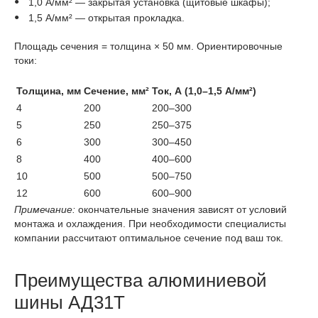
1,0 А/мм² — закрытая установка (щитовые шкафы);
1,5 А/мм² — открытая прокладка.
Площадь сечения = толщина × 50 мм. Ориентировочные
токи:
Толщина, мм
Сечение, мм²
Ток, А (1,0–1,5 А/мм²)
4
200
200–300
5
250
250–375
6
300
300–450
8
400
400–600
10
500
500–750
12
600
600–900
Примечание:
окончательные значения зависят от условий
монтажа и охлаждения. При необходимости специалисты
компании рассчитают оптимальное сечение под ваш ток.
Преимущества алюминиевой
шины АД31Т