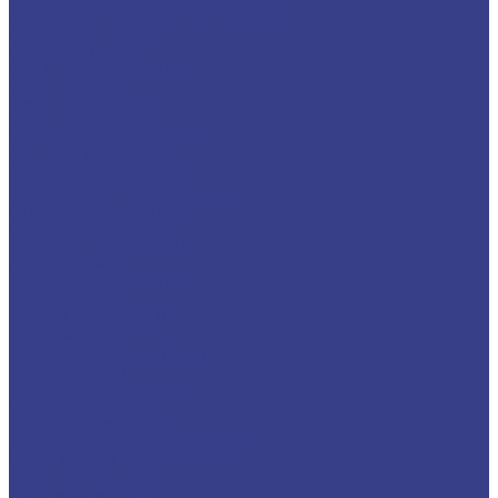
Лист алюминиевый рифленый квинтет
Алюминиевый уголок
Алюминиевый лист
Медный металлопрокат
Медные трубы
Медный пруток (круг)
Медный лист (плита)
Бронзовый металлопрокат
Бронзовый пруток (круг)
Бронзовая втулка (труба)
Бронзовый лист (полоса, плита)
Латунный металлопрокат
Латунный пруток (круг)
Латунный шестигранник
Латунный лист
Титановый металлопрокат
Титановый круг
Титановый лист (плита)
Титановая труба
Свинцовый металлопрокат
Свинцовый лист
Трубный металлопрокат
Профильная труба
Труба электросварная
Труба водогазопроводная (ВГП)
Нержавеющий металлопрокат
Труба нержавеющая
Лист нержавеющий