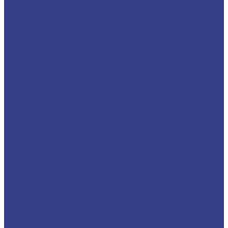
Тройник стальной
Фланец стальной
Нержавеющий металлопрокат
Труба нержавеющая
Лист нержавеющий
Круг нержавеющий
Черный металлопрокат
Круг, поковка стальная
Лист стальной
Швеллер
Уголок
Услуги
Резка
Гидроабразивная резка
Лазерная резка
Ленточнопильная резка
Гибка
Гибка листов
Гибка труб
Компания
Новости
Статьи
Вакансии
Политика конфиденциальности
Акции
Производители
Отзывы
Доставка