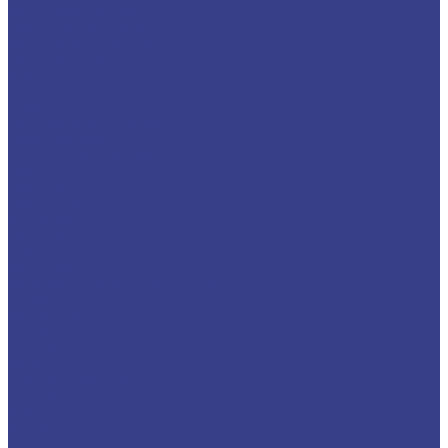
Круг нержавеющий
Черный металлопрокат
Круг, поковка стальная
Лист стальной
Швеллер
Услуги
Резка
Гидроабразивная резка
Лазерная резка
Ленточнопильная резка
Гибка
Гибка листов
Гибка труб
Компания
Новости
Статьи
Вакансии
Политика конфиденциальности
Акции
Производители
Отзывы
Доставка
Помощь
Оплата и гарантия
Доставка
Вопрос - ответ
Контакты
...