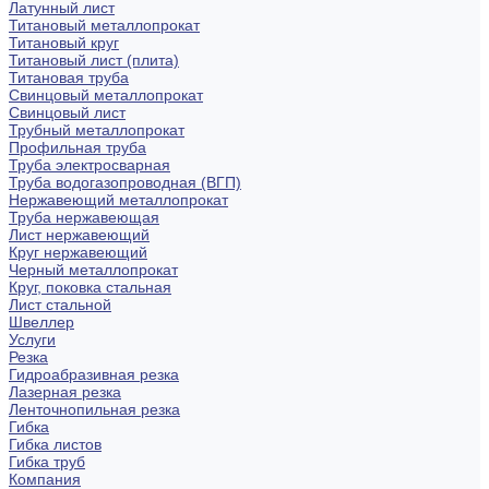
Латунный лист
Титановый металлопрокат
Титановый круг
Титановый лист (плита)
Титановая труба
Свинцовый металлопрокат
Свинцовый лист
Трубный металлопрокат
Профильная труба
Труба электросварная
Труба водогазопроводная (ВГП)
Нержавеющий металлопрокат
Труба нержавеющая
Лист нержавеющий
Круг нержавеющий
Черный металлопрокат
Круг, поковка стальная
Лист стальной
Швеллер
Услуги
Резка
Гидроабразивная резка
Лазерная резка
Ленточнопильная резка
Гибка
Гибка листов
Гибка труб
Компания