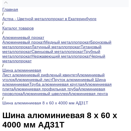
Главная
/
Астра - Цветной металлопрокат в Екатеринбурге
/
Каталог товаров
/
Алюминиевый прокат
Алюминиевый прокат
Медный металлопрокат
Бронзовый
металлопрокат
Латунный металлопрокат
Титановый
металлопрокат
Свинцовый металлопрокат
Трубный
металлопрокат
Нержавеющий металлопрокат
Черный
металлопрокат
/
Шина алюминиевая
Лист алюминиевый рифленый квинтет
Алюминиевый
уголок
Алюминиевый лист
Пруток алюминиевый
Шина
алюминиевая
Труба алюминиевая круглая
Алюминиевая
плита
Алюминиевая профильная труба
Алюминиевая
проволока
Алюминиевый швеллер
Алюминиевая лента
/
Шина алюминиевая 8 х 60 х 4000 мм АД31Т
Шина алюминиевая 8 х 60 х
4000 мм АД31Т