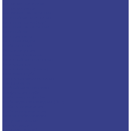
Бронзовая проволока
Бронзовая лента
Бронзовый шестигранник
Латунный металлопрокат
Латунный пруток (круг)
Латунный шестигранник
Латунный лист
Латунная лента
Латунный квадрат
Труба латунная
Фольга латунная
Латунная проволока
Титановый металлопрокат
Титановый круг
Титановый лист (плита)
Титановая труба
Свинцовый металлопрокат
Свинцовый лист
Трубный металлопрокат
Профильная труба
Труба электросварная
Труба водогазопроводная (ВГП)
Труба горячекатаная
Труба холоднокатаная
Детали трубопроводов
Заглушка стальная
Отвод стальной
Переход стальной