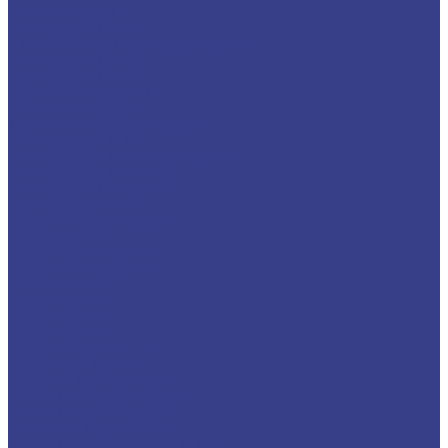
Каталог товаров
Алюминиевый прокат
Лист алюминиевый рифленый квинтет
Алюминиевый уголок
Алюминиевый лист
Пруток алюминиевый
Шина алюминиевая
Труба алюминиевая круглая
Алюминиевая плита
Алюминиевая профильная труба
Алюминиевая проволока
Алюминиевый швеллер
Алюминиевая лента
Медный металлопрокат
Медные трубы
Медный пруток (круг)
Медный лист (плита)
Шина медная
Медная лента
Медная фольга
Медный квадрат
Медный шестигранник
Медная проволока
Медный силовой кабель
Бронзовый металлопрокат
Бронзовый пруток (круг)
Бронзовая втулка (труба)
Бронзовый лист (полоса, плита)