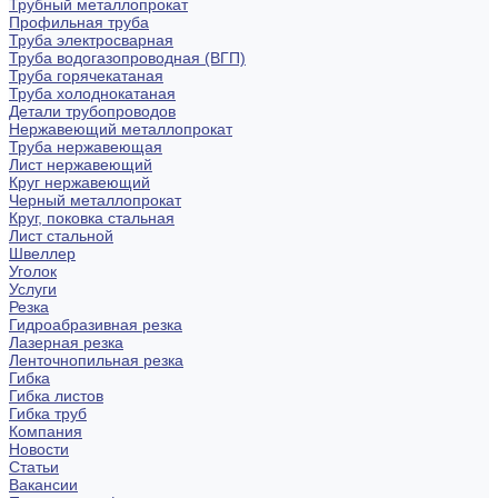
Трубный металлопрокат
Профильная труба
Труба электросварная
Труба водогазопроводная (ВГП)
Труба горячекатаная
Труба холоднокатаная
Детали трубопроводов
Нержавеющий металлопрокат
Труба нержавеющая
Лист нержавеющий
Круг нержавеющий
Черный металлопрокат
Круг, поковка стальная
Лист стальной
Швеллер
Уголок
Услуги
Резка
Гидроабразивная резка
Лазерная резка
Ленточнопильная резка
Гибка
Гибка листов
Гибка труб
Компания
Новости
Статьи
Вакансии