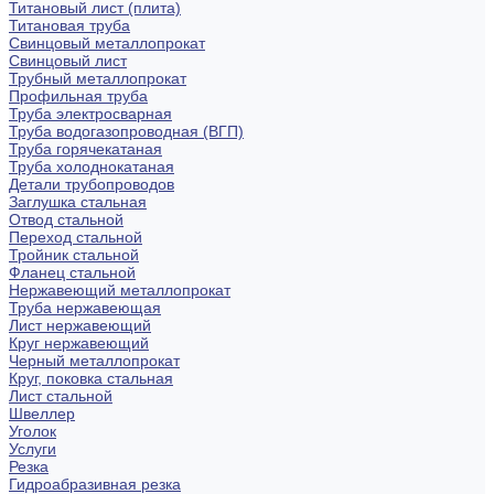
Титановый лист (плита)
Титановая труба
Свинцовый металлопрокат
Свинцовый лист
Трубный металлопрокат
Профильная труба
Труба электросварная
Труба водогазопроводная (ВГП)
Труба горячекатаная
Труба холоднокатаная
Детали трубопроводов
Заглушка стальная
Отвод стальной
Переход стальной
Тройник стальной
Фланец стальной
Нержавеющий металлопрокат
Труба нержавеющая
Лист нержавеющий
Круг нержавеющий
Черный металлопрокат
Круг, поковка стальная
Лист стальной
Швеллер
Уголок
Услуги
Резка
Гидроабразивная резка