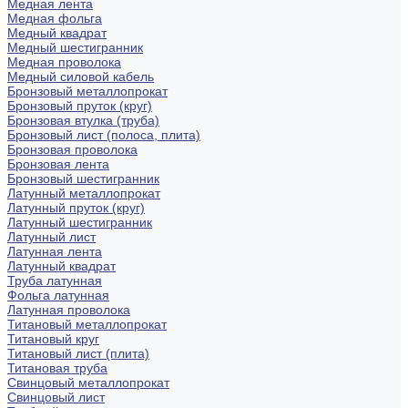
Медная лента
Медная фольга
Медный квадрат
Медный шестигранник
Медная проволока
Медный силовой кабель
Бронзовый металлопрокат
Бронзовый пруток (круг)
Бронзовая втулка (труба)
Бронзовый лист (полоса, плита)
Бронзовая проволока
Бронзовая лента
Бронзовый шестигранник
Латунный металлопрокат
Латунный пруток (круг)
Латунный шестигранник
Латунный лист
Латунная лента
Латунный квадрат
Труба латунная
Фольга латунная
Латунная проволока
Титановый металлопрокат
Титановый круг
Титановый лист (плита)
Титановая труба
Свинцовый металлопрокат
Свинцовый лист