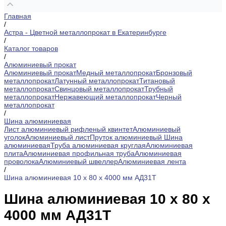
Главная
/
Астра - Цветной металлопрокат в Екатеринбурге
/
Каталог товаров
/
Алюминиевый прокат
Алюминиевый прокат
Медный металлопрокат
Бронзовый
металлопрокат
Латунный металлопрокат
Титановый
металлопрокат
Свинцовый металлопрокат
Трубный
металлопрокат
Нержавеющий металлопрокат
Черный
металлопрокат
/
Шина алюминиевая
Лист алюминиевый рифленый квинтет
Алюминиевый
уголок
Алюминиевый лист
Пруток алюминиевый
Шина
алюминиевая
Труба алюминиевая круглая
Алюминиевая
плита
Алюминиевая профильная труба
Алюминиевая
проволока
Алюминиевый швеллер
Алюминиевая лента
/
Шина алюминиевая 10 х 80 х 4000 мм АД31Т
Шина алюминиевая 10 х 80 х
4000 мм АД31Т