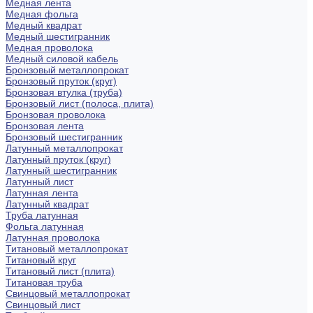
Медная лента
Медная фольга
Медный квадрат
Медный шестигранник
Медная проволока
Медный силовой кабель
Бронзовый металлопрокат
Бронзовый пруток (круг)
Бронзовая втулка (труба)
Бронзовый лист (полоса, плита)
Бронзовая проволока
Бронзовая лента
Бронзовый шестигранник
Латунный металлопрокат
Латунный пруток (круг)
Латунный шестигранник
Латунный лист
Латунная лента
Латунный квадрат
Труба латунная
Фольга латунная
Латунная проволока
Титановый металлопрокат
Титановый круг
Титановый лист (плита)
Титановая труба
Свинцовый металлопрокат
Свинцовый лист