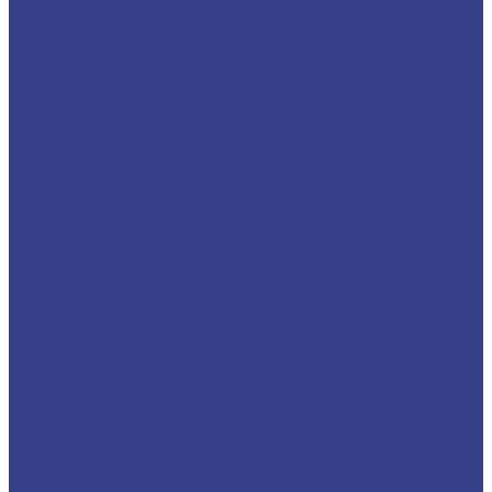
Бронзовая проволока
Бронзовая лента
Бронзовый шестигранник
Латунный металлопрокат
Латунный пруток (круг)
Латунный шестигранник
Латунный лист
Латунная лента
Латунный квадрат
Труба латунная
Фольга латунная
Латунная проволока
Титановый металлопрокат
Титановый круг
Титановый лист (плита)
Титановая труба
Свинцовый металлопрокат
Свинцовый лист
Трубный металлопрокат
Профильная труба
Труба электросварная
Труба водогазопроводная (ВГП)
Труба горячекатаная
Труба холоднокатаная
Детали трубопроводов
Заглушка стальная
Отвод стальной
Переход стальной