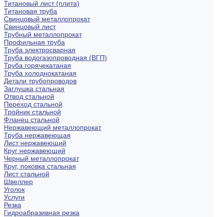
Титановый лист (плита)
Титановая труба
Свинцовый металлопрокат
Свинцовый лист
Трубный металлопрокат
Профильная труба
Труба электросварная
Труба водогазопроводная (ВГП)
Труба горячекатаная
Труба холоднокатаная
Детали трубопроводов
Заглушка стальная
Отвод стальной
Переход стальной
Тройник стальной
Фланец стальной
Нержавеющий металлопрокат
Труба нержавеющая
Лист нержавеющий
Круг нержавеющий
Черный металлопрокат
Круг, поковка стальная
Лист стальной
Швеллер
Уголок
Услуги
Резка
Гидроабразивная резка