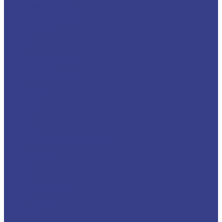
Круг нержавеющий
Черный металлопрокат
Круг, поковка стальная
Лист стальной
Швеллер
Услуги
Резка
Гидроабразивная резка
Лазерная резка
Ленточнопильная резка
Гибка
Гибка листов
Гибка труб
Компания
Новости
Статьи
Вакансии
Политика конфиденциальности
Акции
Производители
Отзывы
Доставка
Помощь
Оплата и гарантия
Доставка
Вопрос - ответ
Контакты
...