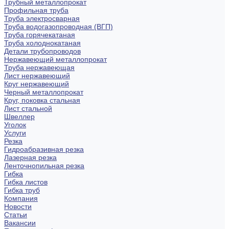
Трубный металлопрокат
Профильная труба
Труба электросварная
Труба водогазопроводная (ВГП)
Труба горячекатаная
Труба холоднокатаная
Детали трубопроводов
Нержавеющий металлопрокат
Труба нержавеющая
Лист нержавеющий
Круг нержавеющий
Черный металлопрокат
Круг, поковка стальная
Лист стальной
Швеллер
Уголок
Услуги
Резка
Гидроабразивная резка
Лазерная резка
Ленточнопильная резка
Гибка
Гибка листов
Гибка труб
Компания
Новости
Статьи
Вакансии