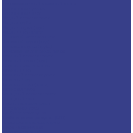
Лист алюминиевый рифленый квинтет
Алюминиевый уголок
Алюминиевый лист
Медный металлопрокат
Медные трубы
Медный пруток (круг)
Медный лист (плита)
Бронзовый металлопрокат
Бронзовый пруток (круг)
Бронзовая втулка (труба)
Бронзовый лист (полоса, плита)
Латунный металлопрокат
Латунный пруток (круг)
Латунный шестигранник
Латунный лист
Титановый металлопрокат
Титановый круг
Титановый лист (плита)
Титановая труба
Свинцовый металлопрокат
Свинцовый лист
Трубный металлопрокат
Профильная труба
Труба электросварная
Труба водогазопроводная (ВГП)
Нержавеющий металлопрокат
Труба нержавеющая
Лист нержавеющий