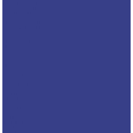
Тройник стальной
Фланец стальной
Нержавеющий металлопрокат
Труба нержавеющая
Лист нержавеющий
Круг нержавеющий
Черный металлопрокат
Круг, поковка стальная
Лист стальной
Швеллер
Уголок
Услуги
Резка
Гидроабразивная резка
Лазерная резка
Ленточнопильная резка
Гибка
Гибка листов
Гибка труб
Компания
Новости
Статьи
Вакансии
Политика конфиденциальности
Акции
Производители
Отзывы
Доставка