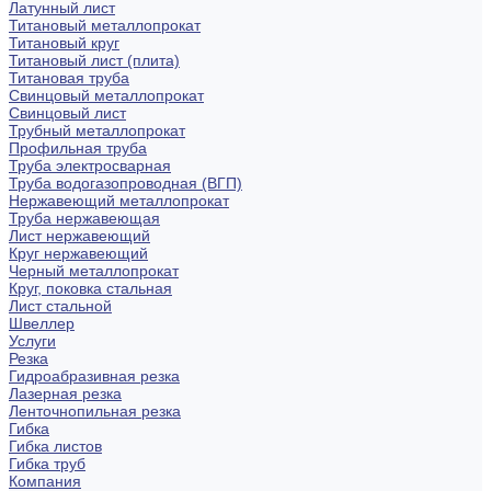
Латунный лист
Титановый металлопрокат
Титановый круг
Титановый лист (плита)
Титановая труба
Свинцовый металлопрокат
Свинцовый лист
Трубный металлопрокат
Профильная труба
Труба электросварная
Труба водогазопроводная (ВГП)
Нержавеющий металлопрокат
Труба нержавеющая
Лист нержавеющий
Круг нержавеющий
Черный металлопрокат
Круг, поковка стальная
Лист стальной
Швеллер
Услуги
Резка
Гидроабразивная резка
Лазерная резка
Ленточнопильная резка
Гибка
Гибка листов
Гибка труб
Компания