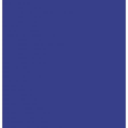
Каталог товаров
Алюминиевый прокат
Лист алюминиевый рифленый квинтет
Алюминиевый уголок
Алюминиевый лист
Пруток алюминиевый
Шина алюминиевая
Труба алюминиевая круглая
Алюминиевая плита
Алюминиевая профильная труба
Алюминиевая проволока
Алюминиевый швеллер
Алюминиевая лента
Медный металлопрокат
Медные трубы
Медный пруток (круг)
Медный лист (плита)
Шина медная
Медная лента
Медная фольга
Медный квадрат
Медный шестигранник
Медная проволока
Медный силовой кабель
Бронзовый металлопрокат
Бронзовый пруток (круг)
Бронзовая втулка (труба)
Бронзовый лист (полоса, плита)