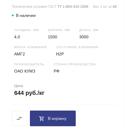
Технические условия ГОСТ
ТУ 1-804-432-2006
Вес 1 шт, кг
48
В наличии
ТОЛЩИНА, ММ
ШИРИНА, ММ
ДЛИНА, ММ
4,0
1500
3000
МАРКА АЛЮМИНИЯ
СОСТОЯНИЕ АЛЮМИНИЯ
АМГ2
Н2Р
ПРОИЗВОДИТЕЛЬ
СТРАНА ПРОИЗВОДСТВА
ОАО КУМЗ
РФ
Цена
644 руб./кг
В корзину