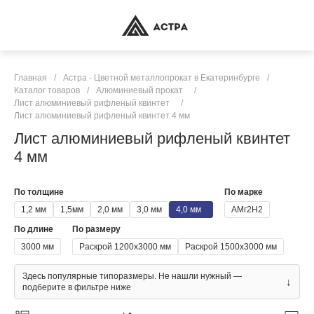
Главная
/
Астра - Цветной металлопрокат в Екатеринбурге
/
Каталог товаров
/
Алюминиевый прокат
/
Лист алюминиевый рифленый квинтет
/
Лист алюминиевый рифленый квинтет 4 мм
Лист алюминиевый рифленый квинтет
4 мм
По толщине
По марке
1,2 мм
1,5мм
2,0 мм
3,0 мм
4,0 мм
АМг2Н2
По длине
По размеру
3000 мм
Раскрой 1200х3000 мм
Раскрой 1500х3000 мм
Здесь популярные типоразмеры. Не нашли нужный —
↓
подберите в фильтре ниже