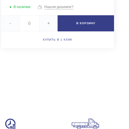
+7 (343) 346-85-12
В наличии
Нашли дешевле?
г. Новоберезовский, ул.
Чапаева 43
Пн-Чт: 9:00-16:00 (обед
-
+
В КОРЗИНУ
12:00-13:00) Пт: 9:00-
15:00 (обед 12:00-
13:00) Сб-Вс: Выходной
Погрузка по записи
КУПИТЬ В 1 КЛИК
info@astra-ek.ru