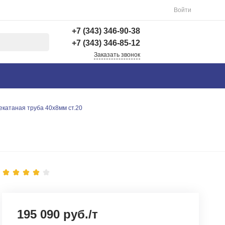
Войти
+7 (343) 346-90-38
+7 (343) 346-85-12
Заказать звонок
+7 (343) 346-90-38
г. Екатеринбург,
Вишнёвая 69Б, 3 этаж,
офис 312
екатаная труба 40х8мм ст.20
Пн-Пт: 9:00-18:00 Cб-
Вс: Выходной
info@astra-ek.ru
+7 (343) 346-85-12
г. Березовский,
Березовский тракт 3
Пн-Чт: 9:30-16:00 Пт:
9:30-15:00 Сб-Вс:
Выходной Погрузка по
записи
195 090 руб./т
info@astra-ek.ru