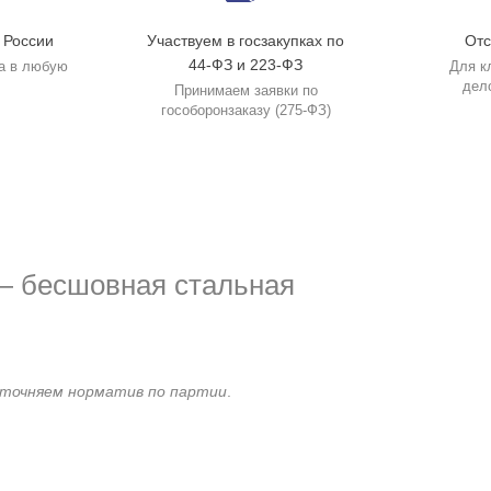
 России
Участвуем в госзакупках по
Отс
44-ФЗ и 223-ФЗ
а в любую
Для к
дел
Принимаем заявки по
гособоронзаказу (275-ФЗ)
— бесшовная стальная
точняем норматив по партии
.