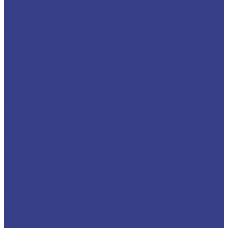
Тройник стальной
Фланец стальной
Нержавеющий металлопрокат
Труба нержавеющая
Лист нержавеющий
Круг нержавеющий
Черный металлопрокат
Круг, поковка стальная
Лист стальной
Швеллер
Уголок
Услуги
Резка
Гидроабразивная резка
Лазерная резка
Ленточнопильная резка
Гибка
Гибка листов
Гибка труб
Компания
Новости
Статьи
Вакансии
Политика конфиденциальности
Акции
Производители
Отзывы
Доставка