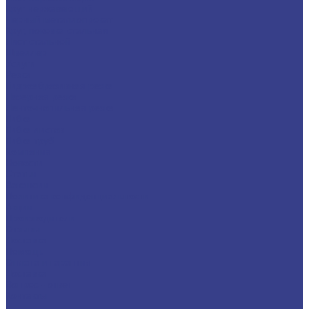
Круг нержавеющий
Черный металлопрокат
Круг, поковка стальная
Лист стальной
Швеллер
Услуги
Резка
Гидроабразивная резка
Лазерная резка
Ленточнопильная резка
Гибка
Гибка листов
Гибка труб
Компания
Новости
Статьи
Вакансии
Политика конфиденциальности
Акции
Производители
Отзывы
Доставка
Помощь
Оплата и гарантия
Доставка
Вопрос - ответ
Контакты
...