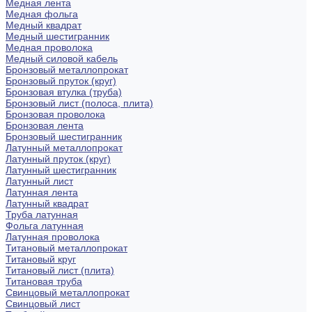
Медная лента
Медная фольга
Медный квадрат
Медный шестигранник
Медная проволока
Медный силовой кабель
Бронзовый металлопрокат
Бронзовый пруток (круг)
Бронзовая втулка (труба)
Бронзовый лист (полоса, плита)
Бронзовая проволока
Бронзовая лента
Бронзовый шестигранник
Латунный металлопрокат
Латунный пруток (круг)
Латунный шестигранник
Латунный лист
Латунная лента
Латунный квадрат
Труба латунная
Фольга латунная
Латунная проволока
Титановый металлопрокат
Титановый круг
Титановый лист (плита)
Титановая труба
Свинцовый металлопрокат
Свинцовый лист