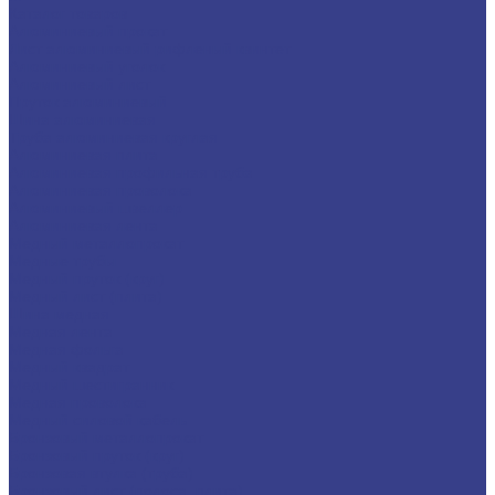
Каталог товаров
Алюминиевый прокат
Лист алюминиевый рифленый квинтет
Алюминиевый уголок
Алюминиевый лист
Пруток алюминиевый
Шина алюминиевая
Труба алюминиевая круглая
Алюминиевая плита
Алюминиевая профильная труба
Алюминиевая проволока
Алюминиевый швеллер
Алюминиевая лента
Медный металлопрокат
Медные трубы
Медный пруток (круг)
Медный лист (плита)
Шина медная
Медная лента
Медная фольга
Медный квадрат
Медный шестигранник
Медная проволока
Медный силовой кабель
Бронзовый металлопрокат
Бронзовый пруток (круг)
Бронзовая втулка (труба)
Бронзовый лист (полоса, плита)