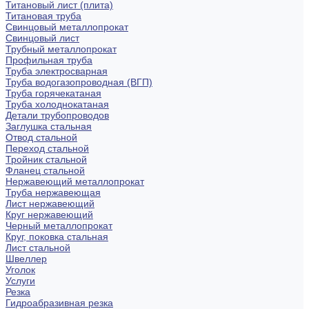
Титановый лист (плита)
Титановая труба
Свинцовый металлопрокат
Свинцовый лист
Трубный металлопрокат
Профильная труба
Труба электросварная
Труба водогазопроводная (ВГП)
Труба горячекатаная
Труба холоднокатаная
Детали трубопроводов
Заглушка стальная
Отвод стальной
Переход стальной
Тройник стальной
Фланец стальной
Нержавеющий металлопрокат
Труба нержавеющая
Лист нержавеющий
Круг нержавеющий
Черный металлопрокат
Круг, поковка стальная
Лист стальной
Швеллер
Уголок
Услуги
Резка
Гидроабразивная резка