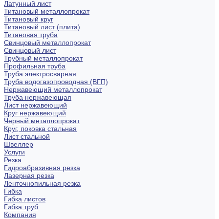
Латунный лист
Титановый металлопрокат
Титановый круг
Титановый лист (плита)
Титановая труба
Свинцовый металлопрокат
Свинцовый лист
Трубный металлопрокат
Профильная труба
Труба электросварная
Труба водогазопроводная (ВГП)
Нержавеющий металлопрокат
Труба нержавеющая
Лист нержавеющий
Круг нержавеющий
Черный металлопрокат
Круг, поковка стальная
Лист стальной
Швеллер
Услуги
Резка
Гидроабразивная резка
Лазерная резка
Ленточнопильная резка
Гибка
Гибка листов
Гибка труб
Компания