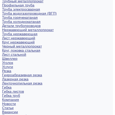
Трубный металлопрокат
Профильная труба
Труба электросварная
Труба водогазопроводная (ВГП)
Труба горячекатаная
Труба холоднокатаная
Детали трубопроводов
Нержавеющий металлопрокат
Труба нержавеющая
Лист нержавеющий
Круг нержавеющий
Черный металлопрокат
Круг, поковка стальная
Лист стальной
Швеллер
Уголок
Услуги
Резка
Гидроабразивная резка
Лазерная резка
Ленточнопильная резка
Гибка
Гибка листов
Гибка труб
Компания
Новости
Статьи
Вакансии