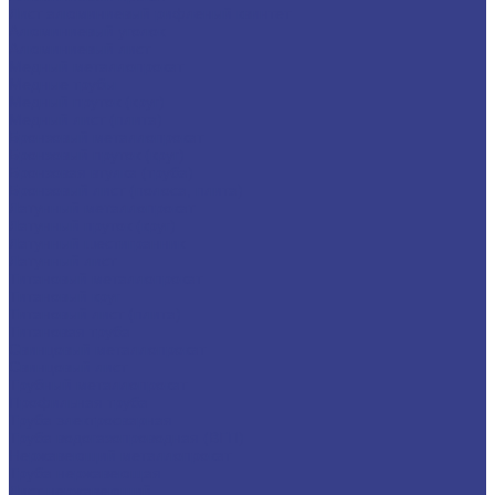
Лист алюминиевый рифленый квинтет
Алюминиевый уголок
Алюминиевый лист
Медный металлопрокат
Медные трубы
Медный пруток (круг)
Медный лист (плита)
Бронзовый металлопрокат
Бронзовый пруток (круг)
Бронзовая втулка (труба)
Бронзовый лист (полоса, плита)
Латунный металлопрокат
Латунный пруток (круг)
Латунный шестигранник
Латунный лист
Титановый металлопрокат
Титановый круг
Титановый лист (плита)
Титановая труба
Свинцовый металлопрокат
Свинцовый лист
Трубный металлопрокат
Профильная труба
Труба электросварная
Труба водогазопроводная (ВГП)
Нержавеющий металлопрокат
Труба нержавеющая
Лист нержавеющий