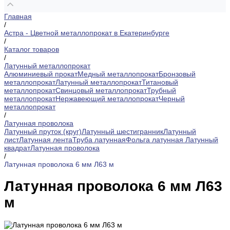
Главная
/
Астра - Цветной металлопрокат в Екатеринбурге
/
Каталог товаров
/
Латунный металлопрокат
Алюминиевый прокат
Медный металлопрокат
Бронзовый
металлопрокат
Латунный металлопрокат
Титановый
металлопрокат
Свинцовый металлопрокат
Трубный
металлопрокат
Нержавеющий металлопрокат
Черный
металлопрокат
/
Латунная проволока
Латунный пруток (круг)
Латунный шестигранник
Латунный
лист
Латунная лента
Труба латунная
Фольга латунная
Латунный
квадрат
Латунная проволока
/
Латунная проволока 6 мм Л63 м
Латунная проволока 6 мм Л63
м