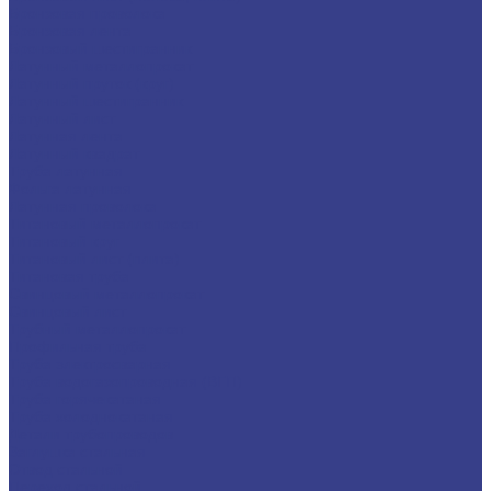
Бронзовая проволока
Бронзовая лента
Бронзовый шестигранник
Латунный металлопрокат
Латунный пруток (круг)
Латунный шестигранник
Латунный лист
Латунная лента
Латунный квадрат
Труба латунная
Фольга латунная
Латунная проволока
Титановый металлопрокат
Титановый круг
Титановый лист (плита)
Титановая труба
Свинцовый металлопрокат
Свинцовый лист
Трубный металлопрокат
Профильная труба
Труба электросварная
Труба водогазопроводная (ВГП)
Труба горячекатаная
Труба холоднокатаная
Детали трубопроводов
Заглушка стальная
Отвод стальной
Переход стальной