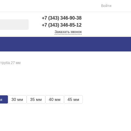
Войти
+7 (343) 346-90-38
+7 (343) 346-85-12
Заказать звонок
+7 (343) 346-90-38
г. Екатеринбург,
Вишнёвая 69Б, 3 этаж,
офис 312
 труба 27 мм
Пн-Пт: 9:00-18:00 Cб-
Вс: Выходной
info@astra-ek.ru
+7 (343) 346-85-12
г. Березовский,
м
30 мм
35 мм
40 мм
45 мм
Березовский тракт 3
Пн-Чт: 9:30-16:00 Пт:
9:30-15:00 Сб-Вс:
Выходной Погрузка по
записи
info@astra-ek.ru