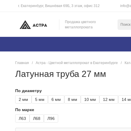
г. Екатеринбург, Вишнёвая 69Б, 3 этаж, офис 312
info@a
Продажа цветного
металлопроката
Главная
/
Астра - Цветной металлопрокат в Екатеринбурге
/
Кат
Латунная труба 27 мм
По диаметру
2 мм
5 мм
6 мм
8 мм
10 мм
12 мм
14 м
По марке
Л63
Л68
Л96