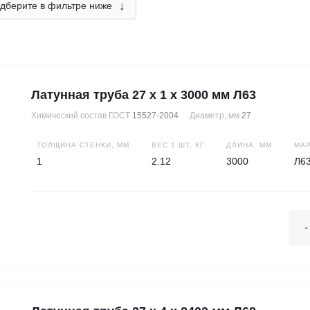
↓
дберите в фильтре ниже
Латунная труба 27 х 1 х 3000 мм Л63
Химический состав ГОСТ
15527-2004
Диаметр, мм
27
ТОЛЩИНА СТЕНКИ, ММ
ВЕС 1 ШТ, КГ
ДЛИНА, ММ
МАР
1
2.12
3000
Л6
-