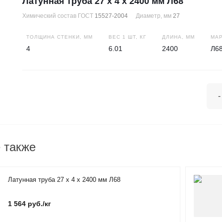
Латунная труба 27 х 4 х 2400 мм Л68
Химический состав ГОСТ
15527-2004
Диаметр, мм
27
ТОЛЩИНА СТЕНКИ, ММ
ВЕС 1 ШТ, КГ
ДЛИНА, ММ
МАР
4
6.01
2400
Л6
-
 также
Латунная труба 27 х 4 х 2400 мм Л68
1 564 руб./кг