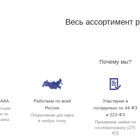
Весь ассортимент 
Почему мы?
 ААА
Работаем по всей
Участвуем в
России
госзакупках по 44-ФЗ
учших
и по
и 223-ФЗ
Оперативная доставка
Банка
в любую точку
Принимаем заявки по
гособоронзаказу (275-
ФЗ)