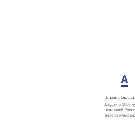
45
50
60
73
76
105
Бизнес класса
Входим в 1000 л
компаний Росси
версии Альфа-