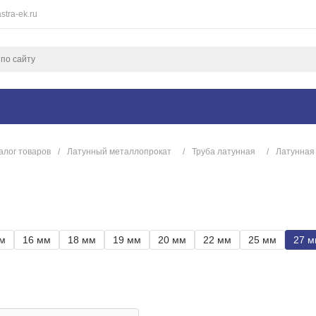
stra-ek.ru
алог товаров
/
Латунный металлопрокат
/
Труба латунная
/
Латунная
м
16 мм
18 мм
19 мм
20 мм
22 мм
25 мм
27 м