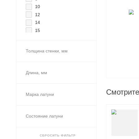
10
12
14
15
16
18
Толщина стенки, мм
19
20
21
Длина, мм
22
25
Смотрите
27
Марка латуни
30
32
Состояние латуни
35
38
40
СБРОСИТЬ ФИЛЬТР