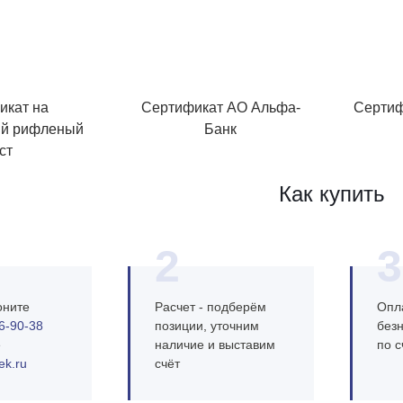
икат на
Сертификат АО Альфа-
Сертиф
й рифленый
Банк
ст
Как купить
2
3
оните
Расчет - подберём
Опла
6‑90‑38
позиции, уточним
без
е
наличие и выставим
по с
ek.ru
счёт