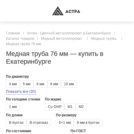
Главная
/
Астра - Цветной металлопрокат в Екатеринбурге
/
Каталог товаров
/
Медный металлопрокат
/
Медные трубы
/
Медная труба 76 мм
Медная труба 76 мм — купить в
Екатеринбурге
По диаметру
4 мм
5 мм
6 мм
8 мм
10 мм
Показать все (30)
По толщине стенки
По марке
1 мм
Cu-DHP
М1
М2
По длине
По размеру
В бухтах
В отрезках
6×1 мм
8 мм в бухтах
По состоянию
По ГОСТ