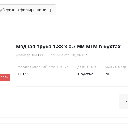
↓
дберите в фильтре ниже
Медная труба 1.88 х 0.7 мм М1М в бухтах
Диаметр, мм
1.88
Толщина стенки, мм
0,7
ТЕОРЕТИЧЕСКИЙ ВЕС 1 М, КГ
ДЛИНА, ММ
МАРКА МЕДИ
0.023
в бухтах
М1
езать
-