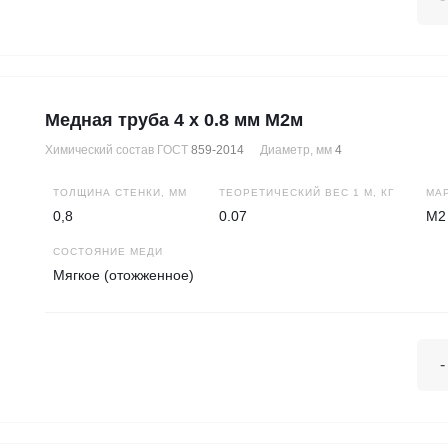
Медная труба 4 х 0.8 мм М2м
Химический состав ГОСТ
859-2014
Диаметр, мм
4
ТОЛЩИНА СТЕНКИ, ММ
ТЕОРЕТИЧЕСКИЙ ВЕС 1 М, КГ
МА
0,8
0.07
М2
СОСТОЯНИЕ МЕДИ
Мягкое (отожженное)
-