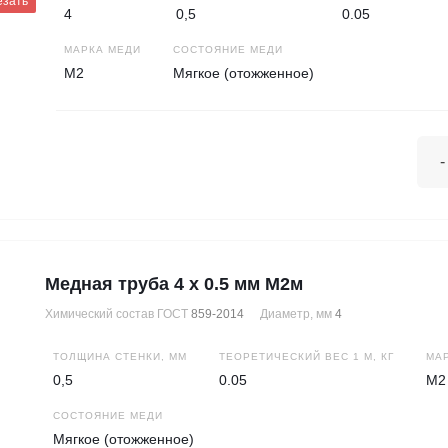
езать
4
0,5
0.05
МАРКА МЕДИ
СОСТОЯНИЕ МЕДИ
М2
Мягкое (отожженное)
-
Медная труба 4 х 0.5 мм М2м
Химический состав ГОСТ
859-2014
Диаметр, мм
4
ТОЛЩИНА СТЕНКИ, ММ
ТЕОРЕТИЧЕСКИЙ ВЕС 1 М, КГ
МА
0,5
0.05
М2
СОСТОЯНИЕ МЕДИ
Мягкое (отожженное)