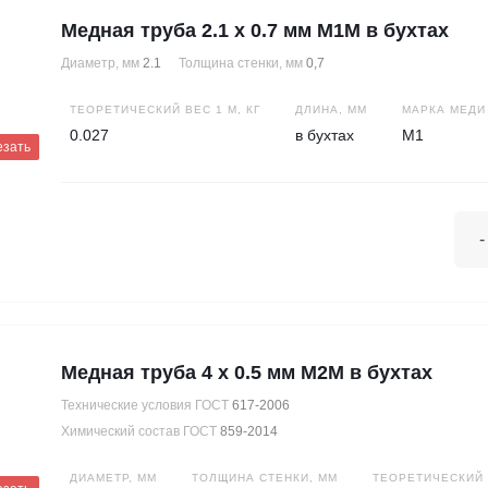
Медная труба 2.1 х 0.7 мм М1М в бухтах
Диаметр, мм
2.1
Толщина стенки, мм
0,7
ТЕОРЕТИЧЕСКИЙ ВЕС 1 М, КГ
ДЛИНА, ММ
МАРКА МЕДИ
0.027
в бухтах
М1
езать
-
Медная труба 4 х 0.5 мм М2М в бухтах
Технические условия ГОСТ
617-2006
Химический состав ГОСТ
859-2014
ДИАМЕТР, ММ
ТОЛЩИНА СТЕНКИ, ММ
ТЕОРЕТИЧЕСКИЙ В