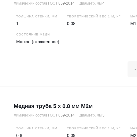
Химический состав ГОСТ
859-2014
Диаметр, мм
4
ТОЛЩИНА СТЕНКИ, ММ
ТЕОРЕТИЧЕСКИЙ ВЕС 1 М, КГ
МА
1
0.08
М1
СОСТОЯНИЕ МЕДИ
Мягкое (отожженное)
-
Медная труба 5 х 0.8 мм М2м
Химический состав ГОСТ
859-2014
Диаметр, мм
5
ТОЛЩИНА СТЕНКИ, ММ
ТЕОРЕТИЧЕСКИЙ ВЕС 1 М, КГ
МА
0,8
0.09
М2