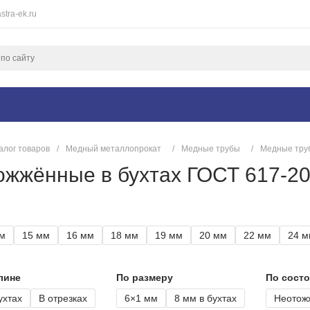
stra-ek.ru
алог товаров
/
Медный металлопрокат
/
Медные трубы
/
Медные тру
ожжённые в бухтах ГОСТ 617-2
м
15 мм
16 мм
18 мм
19 мм
20 мм
22 мм
24 м
лине
По размеру
По сост
ухтах
В отрезках
6×1 мм
8 мм в бухтах
Неотож