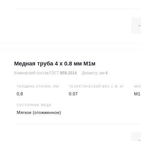
-
Медная труба 4 х 0.8 мм М1м
Химический состав ГОСТ
859-2014
Диаметр, мм
4
ТОЛЩИНА СТЕНКИ, ММ
ТЕОРЕТИЧЕСКИЙ ВЕС 1 М, КГ
МА
0,8
0.07
М1
СОСТОЯНИЕ МЕДИ
Мягкое (отожженное)
-