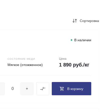
+7 (343) 346-85-12
г. Новоберезовский, ул.
Чапаева 43
Пн-Чт: 9:00-16:00 (обед
Сортировка
12:00-13:00) Пт: 9:00-
15:00 (обед 12:00-
13:00) Сб-Вс: Выходной
Погрузка по записи
info@astra-ek.ru
В наличии
Цена
СОСТОЯНИЕ МЕДИ
1 890 руб./кг
Мягкое (отожженное)
+
В корзину