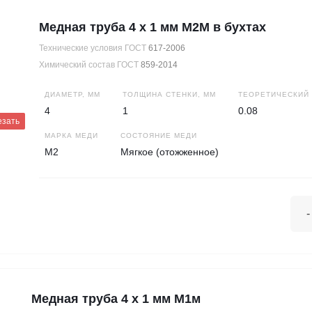
Медная труба 4 х 1 мм М2М в бухтах
Технические условия ГОСТ
617-2006
Химический состав ГОСТ
859-2014
ДИАМЕТР, ММ
ТОЛЩИНА СТЕНКИ, ММ
ТЕОРЕТИЧЕСКИЙ В
4
1
0.08
езать
МАРКА МЕДИ
СОСТОЯНИЕ МЕДИ
М2
Мягкое (отожженное)
-
Медная труба 4 х 1 мм М1м