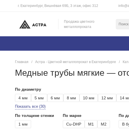
г. Екатеринбург, Вишнёвая 69Б, 3 этаж, офис 312
info@a
Продажа цветного
металлопроката
Главная
/
Астра - Цветной металлопрокат в Екатеринбурге
/
Кат
Медные трубы мягкие — от
По диаметру
4 мм
5 мм
6 мм
8 мм
10 мм
12 мм
14 м
Показать все (30)
По толщине стенки
По марке
По д
1 мм
Cu-DHP
М1
М2
В б