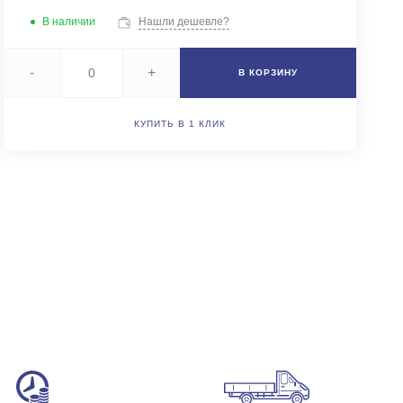
+7 (343) 346-85-12
В наличии
Нашли дешевле?
г. Новоберезовский, ул.
Чапаева 43
Пн-Чт: 9:00-16:00 (обед
-
+
В КОРЗИНУ
12:00-13:00) Пт: 9:00-
15:00 (обед 12:00-
13:00) Сб-Вс: Выходной
Погрузка по записи
КУПИТЬ В 1 КЛИК
info@astra-ek.ru