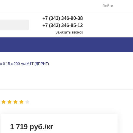
Войти
+7 (343) 346-90-38
+7 (343) 346-85-12
Заказать звонок
+7 (343) 346-90-38
г. Екатеринбург,
Вишнёвая 69Б, 3 этаж,
офис 312
а 0.15 х 200 мм М1Т (ДПРНТ)
Пн-Пт: 9:00-18:00 Cб-
Вс: Выходной
info@astra-ek.ru
+7 (343) 346-85-12
г. Березовский,
Березовский тракт 3
Пн-Чт: 9:30-16:00 Пт:
9:30-15:00 Сб-Вс:
Выходной Погрузка по
записи
1 719 руб./кг
info@astra-ek.ru