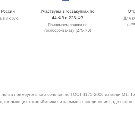
 России
Участвуем в госзакупках по
Отс
44-ФЗ и 223-ФЗ
а в любую
Для к
дел
Принимаем заявки по
гособоронзаказу (275-ФЗ)
ента прямоугольного сечения по ГОСТ 1173-2006 из меди М1. Тон
, скользящих токосъёмниках и клеммных соединениях, где важно 