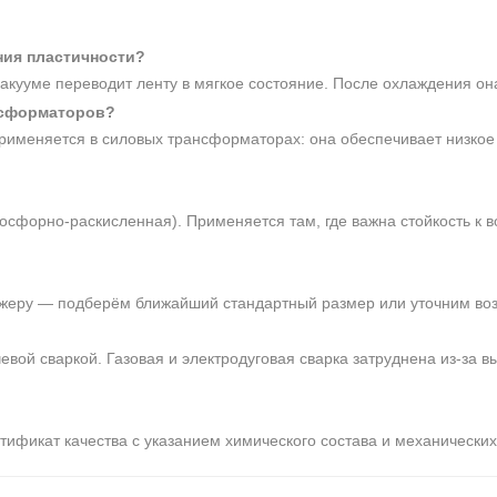
ния пластичности?
акууме переводит ленту в мягкое состояние. После охлаждения о
нсформаторов?
применяется в силовых трансформаторах: она обеспечивает низко
орно-раскисленная). Применяется там, где важна стойкость к во
жеру — подберём ближайший стандартный размер или уточним возм
евой сваркой. Газовая и электродуговая сварка затруднена из-за 
тификат качества с указанием химического состава и механических