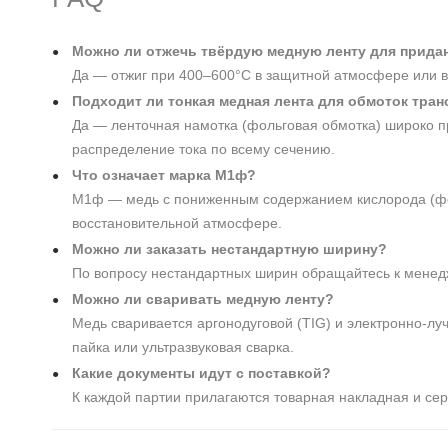
Можно ли отжечь твёрдую медную ленту для прида
Да — отжиг при 400–600°C в защитной атмосфере или в
Подходит ли тонкая медная лента для обмоток тра
Да — ленточная намотка (фольговая обмотка) широко 
распределение тока по всему сечению.
Что означает марка М1ф?
М1ф — медь с пониженным содержанием кислорода (фосф
восстановительной атмосфере.
Можно ли заказать нестандартную ширину?
По вопросу нестандартных ширин обращайтесь к менед
Можно ли сваривать медную ленту?
Медь сваривается аргонодуговой (TIG) и электронно-луч
пайка или ультразвуковая сварка.
Какие документы идут с поставкой?
К каждой партии прилагаются товарная накладная и сер