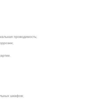
мальная проводимость;
оррозии;
;
партии.
льных шкафов;