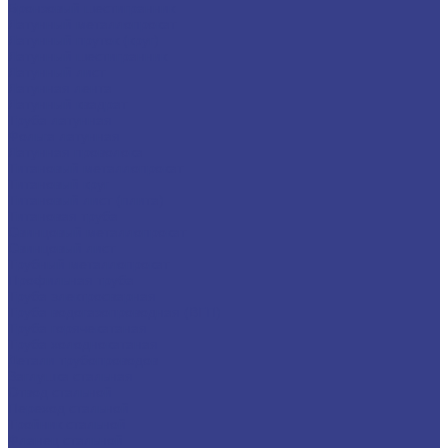
Бронзовый шестигранник
Латунный металлопрокат
Латунный пруток (круг)
Латунный шестигранник
Латунный лист
Латунная лента
Латунный квадрат
Труба латунная
Фольга латунная
Латунная проволока
Титановый металлопрокат
Титановый круг
Титановый лист (плита)
Титановая труба
Свинцовый металлопрокат
Свинцовый лист
Трубный металлопрокат
Профильная труба
Труба электросварная
Труба водогазопроводная (ВГП)
Труба горячекатаная
Труба холоднокатаная
Детали трубопроводов
Заглушка стальная
Отвод стальной
Переход стальной
Тройник стальной
Фланец стальной