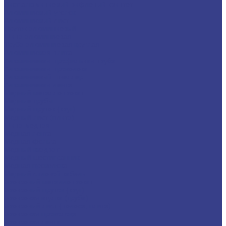
Лист алюминиевый рифленый квинтет
Алюминиевый уголок
Алюминиевый лист
Пруток алюминиевый
Шина алюминиевая
Труба алюминиевая круглая
Алюминиевая плита
Алюминиевая профильная труба
Алюминиевая проволока
Алюминиевый швеллер
Алюминиевая лента
Медный металлопрокат
Медные трубы
Медный пруток (круг)
Медный лист (плита)
Шина медная
Медная лента
Медная фольга
Медный квадрат
Медный шестигранник
Медная проволока
Медный силовой кабель
Бронзовый металлопрокат
Бронзовый пруток (круг)
Бронзовая втулка (труба)
Бронзовый лист (полоса, плита)
Бронзовая проволока
Бронзовая лента