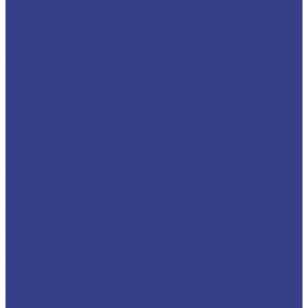
Нержавеющий металлопрокат
Труба нержавеющая
Лист нержавеющий
Круг нержавеющий
Черный металлопрокат
Круг, поковка стальная
Лист стальной
Швеллер
Уголок
Услуги
Резка
Гидроабразивная резка
Лазерная резка
Ленточнопильная резка
Гибка
Гибка листов
Гибка труб
Компания
Новости
Статьи
Вакансии
Политика конфиденциальности
Акции
Производители
Отзывы
Доставка
Помощь
Оплата и гарантия