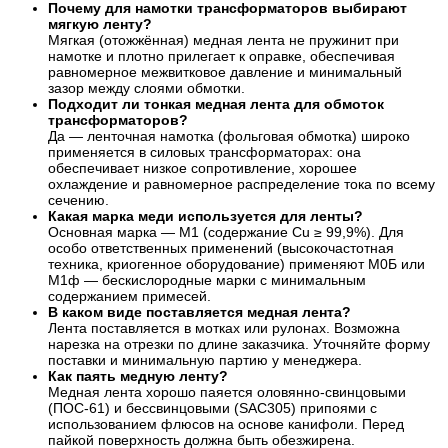
Почему для намотки трансформаторов выбирают
мягкую ленту?
Мягкая (отожжённая) медная лента не пружинит при
намотке и плотно прилегает к оправке, обеспечивая
равномерное межвитковое давление и минимальный
зазор между слоями обмотки.
Подходит ли тонкая медная лента для обмоток
трансформаторов?
Да — ленточная намотка (фольговая обмотка) широко
применяется в силовых трансформаторах: она
обеспечивает низкое сопротивление, хорошее
охлаждение и равномерное распределение тока по всему
сечению.
Какая марка меди используется для ленты?
Основная марка — М1 (содержание Cu ≥ 99,9%). Для
особо ответственных применений (высокочастотная
техника, криогенное оборудование) применяют М0Б или
М1ф — бескислородные марки с минимальным
содержанием примесей.
В каком виде поставляется медная лента?
Лента поставляется в мотках или рулонах. Возможна
нарезка на отрезки по длине заказчика. Уточняйте форму
поставки и минимальную партию у менеджера.
Как паять медную ленту?
Медная лента хорошо паяется оловянно-свинцовыми
(ПОС-61) и бессвинцовыми (SAC305) припоями с
использованием флюсов на основе канифоли. Перед
пайкой поверхность должна быть обезжирена.