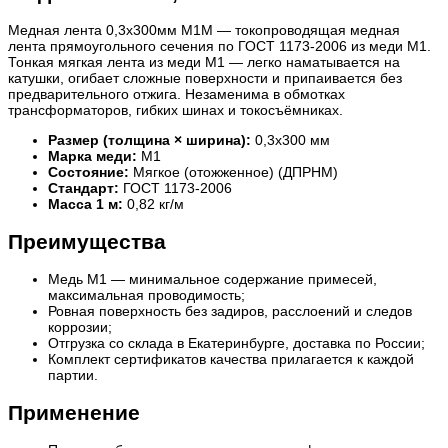
Медная лента 0,3х300мм М1М — токопроводящая медная
лента прямоугольного сечения по ГОСТ 1173-2006 из меди М1.
Тонкая мягкая лента из меди М1 — легко наматывается на
катушки, огибает сложные поверхности и припаивается без
предварительного отжига. Незаменима в обмотках
трансформаторов, гибких шинах и токосъёмниках.
Размер (толщина × ширина):
0,3х300 мм
Марка меди:
М1
Состояние:
Мягкое (отожженное) (ДПРНМ)
Стандарт:
ГОСТ 1173-2006
Масса 1 м:
0,82 кг/м
Преимущества
Медь М1 — минимальное содержание примесей,
максимальная проводимость;
Ровная поверхность без задиров, расслоений и следов
коррозии;
Отгрузка со склада в Екатеринбурге, доставка по России;
Комплект сертификатов качества прилагается к каждой
партии.
Применение