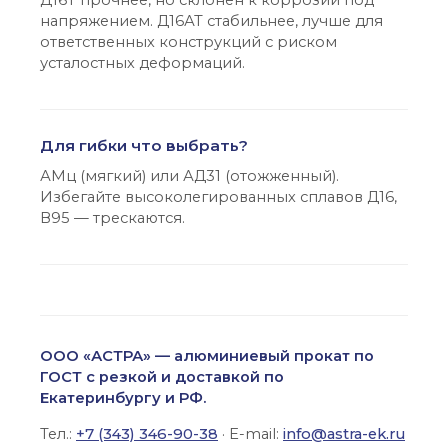
Д16Т прочнее, но склонен к коррозии под
напряжением. Д16АТ стабильнее, лучше для
ответственных конструкций с риском
усталостных деформаций.
Для гибки что выбрать?
АМц (мягкий) или АД31 (отожженный).
Избегайте высоколегированных сплавов Д16,
В95 — трескаются.
ООО «АСТРА» — алюминиевый прокат по
ГОСТ с резкой и доставкой по
Екатеринбургу и РФ.
Тел.:
+7 (343) 346-90-38
· E-mail:
info@astra-ek.ru