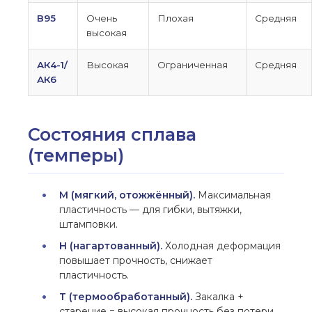
В95
Очень
Плохая
Средняя
высокая
АК4-1/
Высокая
Ограниченная
Средняя
АК6
Состояния сплава
(темперы)
М (мягкий, отожжённый).
Максимальная
пластичность — для гибки, вытяжки,
штамповки.
Н (нагартованный).
Холодная деформация
повышает прочность, снижает
пластичность.
Т (термообработанный).
Закалка +
старение = высокая прочность без потери