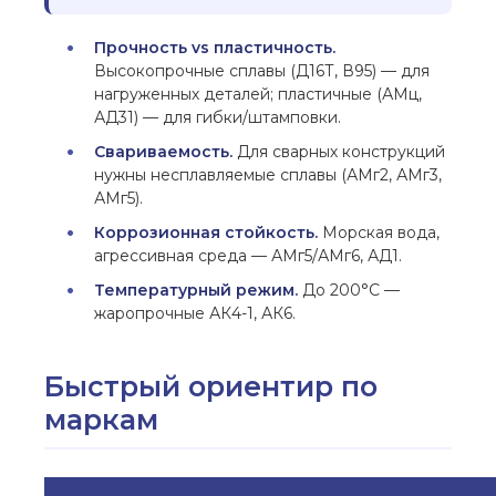
Прочность vs пластичность.
Высокопрочные сплавы (Д16Т, В95) — для
нагруженных деталей; пластичные (АМц,
АД31) — для гибки/штамповки.
Свариваемость.
Для сварных конструкций
нужны несплавляемые сплавы (АМг2, АМг3,
АМг5).
Коррозионная стойкость.
Морская вода,
агрессивная среда — АМг5/АМг6, АД1.
Температурный режим.
До 200°C —
жаропрочные АК4-1, АК6.
Быстрый ориентир по
маркам