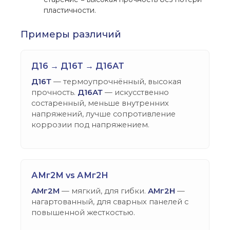
пластичности.
Примеры различий
Д16 → Д16Т → Д16АТ
Д16Т
— термоупрочнённый, высокая
прочность.
Д16АТ
— искусственно
состаренный, меньше внутренних
напряжений, лучше сопротивление
коррозии под напряжением.
АМг2М vs АМг2Н
АМг2М
— мягкий, для гибки.
АМг2Н
—
нагартованный, для сварных панелей с
повышенной жесткостью.