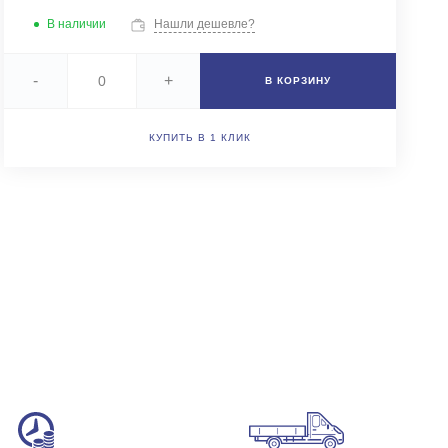
+7 (343) 346-85-12
В наличии
Нашли дешевле?
г. Новоберезовский, ул.
Чапаева 43
Пн-Чт: 9:00-16:00 (обед
-
+
В КОРЗИНУ
12:00-13:00) Пт: 9:00-
15:00 (обед 12:00-
13:00) Сб-Вс: Выходной
Погрузка по записи
КУПИТЬ В 1 КЛИК
info@astra-ek.ru