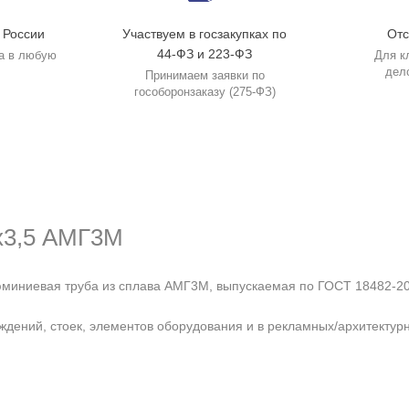
 России
Участвуем в госзакупках по
Отс
44-ФЗ и 223-ФЗ
а в любую
Для к
дел
Принимаем заявки по
гособоронзаказу (275-ФЗ)
х3,5 АМГ3М
миниевая труба из сплава АМГ3М, выпускаемая по ГОСТ 18482-201
аждений, стоек, элементов оборудования и в рекламных/архитектур