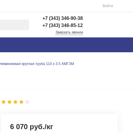
Войти
+7 (343) 346-90-38
+7 (343) 346-85-12
Заказать звонок
+7 (343) 346-90-38
г. Екатеринбург,
Вишнёвая 69Б, 3 этаж,
офис 312
люминиевая круглая труба 110 х 3.5 АМГ3М
Пн-Пт: 9:00-18:00 Cб-
Вс: Выходной
info@astra-ek.ru
+7 (343) 346-85-12
г. Березовский,
Березовский тракт 3
Пн-Чт: 9:30-16:00 Пт:
9:30-15:00 Сб-Вс:
Выходной Погрузка по
записи
6 070 руб./кг
info@astra-ek.ru