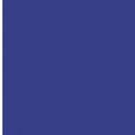
Лист алюминиевый рифленый квинтет
Алюминиевый уголок
Алюминиевый лист
Пруток алюминиевый
Шина алюминиевая
Труба алюминиевая круглая
Алюминиевая плита
Алюминиевая профильная труба
Алюминиевая проволока
Алюминиевый швеллер
Алюминиевая лента
Медный металлопрокат
Медные трубы
Медный пруток (круг)
Медный лист (плита)
Шина медная
Медная лента
Медная фольга
Медный квадрат
Медный шестигранник
Медная проволока
Медный силовой кабель
Бронзовый металлопрокат
Бронзовый пруток (круг)
Бронзовая втулка (труба)
Бронзовый лист (полоса, плита)
Бронзовая проволока
Бронзовая лента