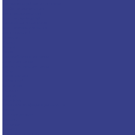
Нержавеющий металлопрокат
Труба нержавеющая
Лист нержавеющий
Круг нержавеющий
Черный металлопрокат
Круг, поковка стальная
Лист стальной
Швеллер
Уголок
Услуги
Резка
Гидроабразивная резка
Лазерная резка
Ленточнопильная резка
Гибка
Гибка листов
Гибка труб
Компания
Новости
Статьи
Вакансии
Политика конфиденциальности
Акции
Производители
Отзывы
Доставка
Помощь
Оплата и гарантия