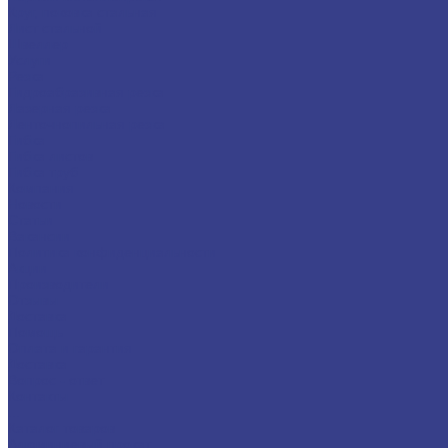
Круг, поковка стальная
Лист стальной
Швеллер
Услуги
Резка
Гидроабразивная резка
Лазерная резка
Ленточнопильная резка
Гибка
Гибка листов
Гибка труб
Компания
Новости
Статьи
Вакансии
Политика конфиденциальности
Акции
Производители
Отзывы
Доставка
Помощь
Оплата и гарантия
Доставка
Вопрос - ответ
Контакты
...
Каталог товаров
Алюминиевый прокат