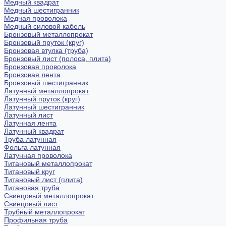
Медный квадрат
Медный шестигранник
Медная проволока
Медный силовой кабель
Бронзовый металлопрокат
Бронзовый пруток (круг)
Бронзовая втулка (труба)
Бронзовый лист (полоса, плита)
Бронзовая проволока
Бронзовая лента
Бронзовый шестигранник
Латунный металлопрокат
Латунный пруток (круг)
Латунный шестигранник
Латунный лист
Латунная лента
Латунный квадрат
Труба латунная
Фольга латунная
Латунная проволока
Титановый металлопрокат
Титановый круг
Титановый лист (плита)
Титановая труба
Свинцовый металлопрокат
Свинцовый лист
Трубный металлопрокат
Профильная труба