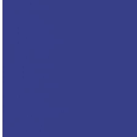
Алюминиевый лист
Медный металлопрокат
Медные трубы
Медный пруток (круг)
Медный лист (плита)
Бронзовый металлопрокат
Бронзовый пруток (круг)
Бронзовая втулка (труба)
Бронзовый лист (полоса, плита)
Латунный металлопрокат
Латунный пруток (круг)
Латунный шестигранник
Латунный лист
Титановый металлопрокат
Титановый круг
Титановый лист (плита)
Титановая труба
Свинцовый металлопрокат
Свинцовый лист
Трубный металлопрокат
Профильная труба
Труба электросварная
Труба водогазопроводная (ВГП)
Нержавеющий металлопрокат
Труба нержавеющая
Лист нержавеющий
Круг нержавеющий
Черный металлопрокат