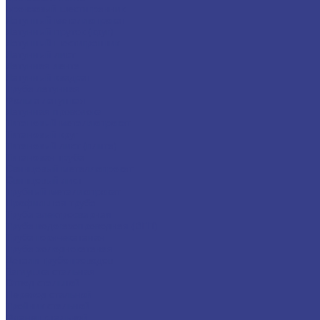
Бронзовый шестигранник
Латунный металлопрокат
Латунный пруток (круг)
Латунный шестигранник
Латунный лист
Латунная лента
Латунный квадрат
Труба латунная
Фольга латунная
Латунная проволока
Титановый металлопрокат
Титановый круг
Титановый лист (плита)
Титановая труба
Свинцовый металлопрокат
Свинцовый лист
Трубный металлопрокат
Профильная труба
Труба электросварная
Труба водогазопроводная (ВГП)
Труба горячекатаная
Труба холоднокатаная
Детали трубопроводов
Заглушка стальная
Отвод стальной
Переход стальной
Тройник стальной
Фланец стальной