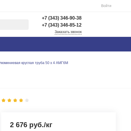
Войти
+7 (343) 346-90-38
+7 (343) 346-85-12
Заказать звонок
+7 (343) 346-90-38
г. Екатеринбург,
Вишнёвая 69Б, 3 этаж,
офис 312
люминиевая круглая труба 50 х 4 АМГ6М
Пн-Пт: 9:00-18:00 Cб-
Вс: Выходной
info@astra-ek.ru
+7 (343) 346-85-12
г. Березовский,
Березовский тракт 3
Пн-Чт: 9:30-16:00 Пт:
9:30-15:00 Сб-Вс:
Выходной Погрузка по
записи
2 676 руб./кг
info@astra-ek.ru