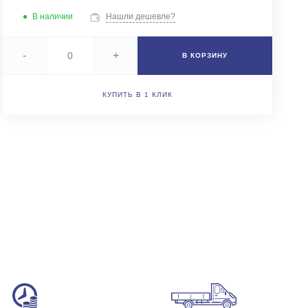
+7 (343) 346-85-12
В наличии
Нашли дешевле?
г. Новоберезовский, ул.
Чапаева 43
Пн-Чт: 9:00-16:00 (обед
-
+
В КОРЗИНУ
12:00-13:00) Пт: 9:00-
15:00 (обед 12:00-
13:00) Сб-Вс: Выходной
Погрузка по записи
КУПИТЬ В 1 КЛИК
info@astra-ek.ru