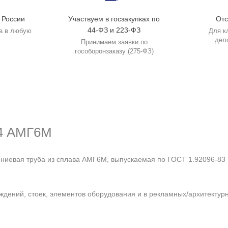
 России
Участвуем в госзакупках по
Отс
44-ФЗ и 223-ФЗ
а в любую
Для к
дел
Принимаем заявки по
гособоронзаказу (275-ФЗ)
х4 АМГ6М
иевая труба из сплава АМГ6М, выпускаемая по ГОСТ 1.92096-83 
аждений, стоек, элементов оборудования и в рекламных/архитектур