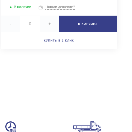
+7 (343) 346-85-12
В наличии
Нашли дешевле?
г. Новоберезовский, ул.
Чапаева 43
Пн-Чт: 9:00-16:00 (обед
-
+
В КОРЗИНУ
12:00-13:00) Пт: 9:00-
15:00 (обед 12:00-
13:00) Сб-Вс: Выходной
Погрузка по записи
КУПИТЬ В 1 КЛИК
info@astra-ek.ru