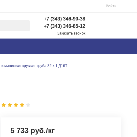
Войти
+7 (343) 346-90-38
+7 (343) 346-85-12
Заказать звонок
+7 (343) 346-90-38
г. Екатеринбург,
Вишнёвая 69Б, 3 этаж,
офис 312
люминиевая круглая труба 32 х 1 Д16Т
Пн-Пт: 9:00-18:00 Cб-
Вс: Выходной
info@astra-ek.ru
+7 (343) 346-85-12
г. Березовский,
Березовский тракт 3
Пн-Чт: 9:30-16:00 Пт:
9:30-15:00 Сб-Вс:
Выходной Погрузка по
записи
5 733 руб./кг
info@astra-ek.ru