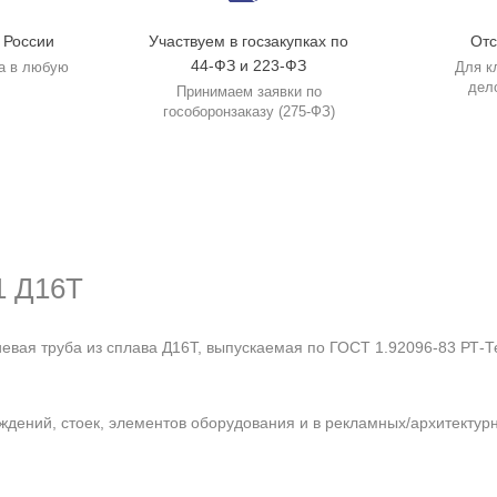
 России
Участвуем в госзакупках по
Отс
44-ФЗ и 223-ФЗ
а в любую
Для к
дел
Принимаем заявки по
гособоронзаказу (275-ФЗ)
1 Д16Т
вая труба из сплава Д16Т, выпускаемая по ГОСТ 1.92096-83 РТ-Т
аждений, стоек, элементов оборудования и в рекламных/архитектур