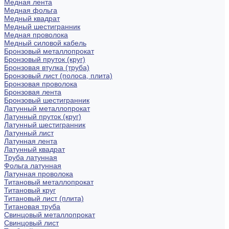
Медная лента
Медная фольга
Медный квадрат
Медный шестигранник
Медная проволока
Медный силовой кабель
Бронзовый металлопрокат
Бронзовый пруток (круг)
Бронзовая втулка (труба)
Бронзовый лист (полоса, плита)
Бронзовая проволока
Бронзовая лента
Бронзовый шестигранник
Латунный металлопрокат
Латунный пруток (круг)
Латунный шестигранник
Латунный лист
Латунная лента
Латунный квадрат
Труба латунная
Фольга латунная
Латунная проволока
Титановый металлопрокат
Титановый круг
Титановый лист (плита)
Титановая труба
Свинцовый металлопрокат
Свинцовый лист