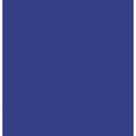
Каталог товаров
Алюминиевый прокат
Лист алюминиевый рифленый квинтет
Алюминиевый уголок
Алюминиевый лист
Пруток алюминиевый
Шина алюминиевая
Труба алюминиевая круглая
Алюминиевая плита
Алюминиевая профильная труба
Алюминиевая проволока
Алюминиевый швеллер
Алюминиевая лента
Медный металлопрокат
Медные трубы
Медный пруток (круг)
Медный лист (плита)
Шина медная
Медная лента
Медная фольга
Медный квадрат
Медный шестигранник
Медная проволока
Медный силовой кабель
Бронзовый металлопрокат
Бронзовый пруток (круг)
Бронзовая втулка (труба)
Бронзовый лист (полоса, плита)