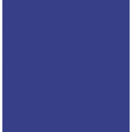
Круг нержавеющий
Черный металлопрокат
Круг, поковка стальная
Лист стальной
Швеллер
Услуги
Резка
Гидроабразивная резка
Лазерная резка
Ленточнопильная резка
Гибка
Гибка листов
Гибка труб
Компания
Новости
Статьи
Вакансии
Политика конфиденциальности
Акции
Производители
Отзывы
Доставка
Помощь
Оплата и гарантия
Доставка
Вопрос - ответ
Контакты
...