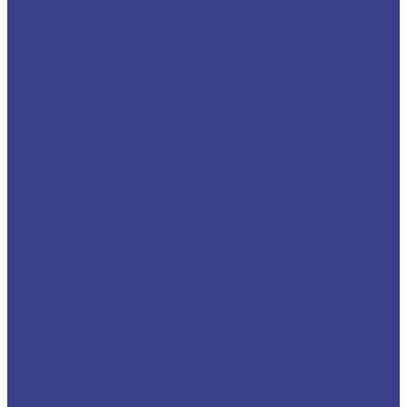
Тройник стальной
Фланец стальной
Нержавеющий металлопрокат
Труба нержавеющая
Лист нержавеющий
Круг нержавеющий
Черный металлопрокат
Круг, поковка стальная
Лист стальной
Швеллер
Уголок
Услуги
Резка
Гидроабразивная резка
Лазерная резка
Ленточнопильная резка
Гибка
Гибка листов
Гибка труб
Компания
Новости
Статьи
Вакансии
Политика конфиденциальности
Акции
Производители
Отзывы
Доставка