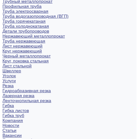
Трубный металлопрокат
Профильная труба
Труба электросварная
Труба водогазопроводная (ВГП)
Труба горячекатаная
Труба холоднокатаная
Детали трубопроводов
Нержавеющий металлопрокат
Труба нержавеющая
Лист нержавеющий
Круг нержавеющий
Черный металлопрокат
Круг, поковка стальная
Лист стальной
Швеллер
Уголок
Услуги
Резка
Гидроабразивная резка
Лазерная резка
Ленточнопильная резка
Гибка
Гибка листов
Гибка труб
Компания
Новости
Статьи
Вакансии