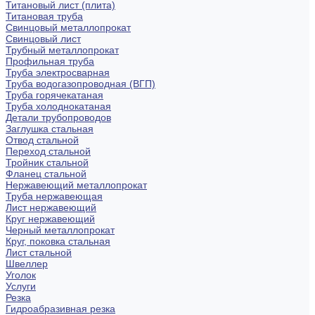
Титановый лист (плита)
Титановая труба
Свинцовый металлопрокат
Свинцовый лист
Трубный металлопрокат
Профильная труба
Труба электросварная
Труба водогазопроводная (ВГП)
Труба горячекатаная
Труба холоднокатаная
Детали трубопроводов
Заглушка стальная
Отвод стальной
Переход стальной
Тройник стальной
Фланец стальной
Нержавеющий металлопрокат
Труба нержавеющая
Лист нержавеющий
Круг нержавеющий
Черный металлопрокат
Круг, поковка стальная
Лист стальной
Швеллер
Уголок
Услуги
Резка
Гидроабразивная резка