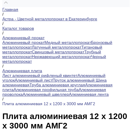
Главная
/
Астра - Цветной металлопрокат в Екатеринбурге
/
Каталог товаров
/
Алюминиевый прокат
Алюминиевый прокат
Медный металлопрокат
Бронзовый
металлопрокат
Латунный металлопрокат
Титановый
металлопрокат
Свинцовый металлопрокат
Трубный
металлопрокат
Нержавеющий металлопрокат
Черный
металлопрокат
/
Алюминиевая плита
Лист алюминиевый рифленый квинтет
Алюминиевый
уголок
Алюминиевый лист
Пруток алюминиевый
Шина
алюминиевая
Труба алюминиевая круглая
Алюминиевая
плита
Алюминиевая профильная труба
Алюминиевая
проволока
Алюминиевый швеллер
Алюминиевая лента
/
Плита алюминиевая 12 х 1200 х 3000 мм АМГ2
Плита алюминиевая 12 х 1200
х 3000 мм АМГ2