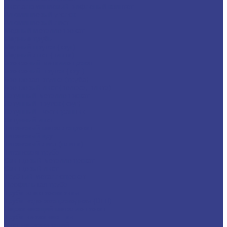
Лист алюминиевый рифленый квинтет
Алюминиевый уголок
Алюминиевый лист
Медный металлопрокат
Медные трубы
Медный пруток (круг)
Медный лист (плита)
Бронзовый металлопрокат
Бронзовый пруток (круг)
Бронзовая втулка (труба)
Бронзовый лист (полоса, плита)
Латунный металлопрокат
Латунный пруток (круг)
Латунный шестигранник
Латунный лист
Титановый металлопрокат
Титановый круг
Титановый лист (плита)
Титановая труба
Свинцовый металлопрокат
Свинцовый лист
Трубный металлопрокат
Профильная труба
Труба электросварная
Труба водогазопроводная (ВГП)
Нержавеющий металлопрокат
Труба нержавеющая
Лист нержавеющий