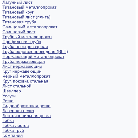
Латунный лист
Титановый металлопрокат
Титановый круг
Титановый лист (плита)
Титановая труба
Свинцовый металлопрокат
Свинцовый лист
Трубный металлопрокат
Профильная труба
Труба электросварная
Труба водогазопроводная (ВГП)
Нержавеющий металлопрокат
Труба нержавеющая
Лист нержавеющий
Круг нержавеющий
Черный металлопрокат
Круг, поковка стальная
Лист стальной
Швеллер
Услуги
Резка
Гидроабразивная резка
Лазерная резка
Ленточнопильная резка
Гибка
Гибка листов
Гибка труб
Компания