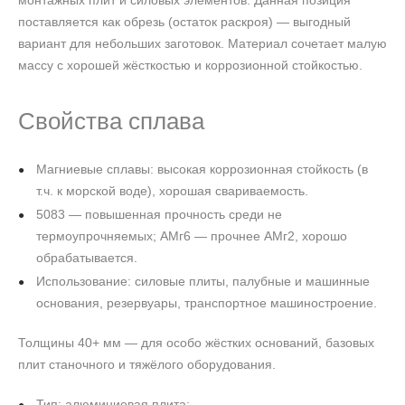
монтажных плит и силовых элементов. Данная позиция
поставляется как обрезь (остаток раскроя) — выгодный
вариант для небольших заготовок. Материал сочетает малую
массу с хорошей жёсткостью и коррозионной стойкостью.
Свойства сплава
Магниевые сплавы: высокая коррозионная стойкость (в
т.ч. к морской воде), хорошая свариваемость.
5083 — повышенная прочность среди не
термоупрочняемых; АМг6 — прочнее АМг2, хорошо
обрабатывается.
Использование: силовые плиты, палубные и машинные
основания, резервуары, транспортное машиностроение.
Толщины 40+ мм — для особо жёстких оснований, базовых
плит станочного и тяжёлого оборудования.
Тип: алюминиевая плита;