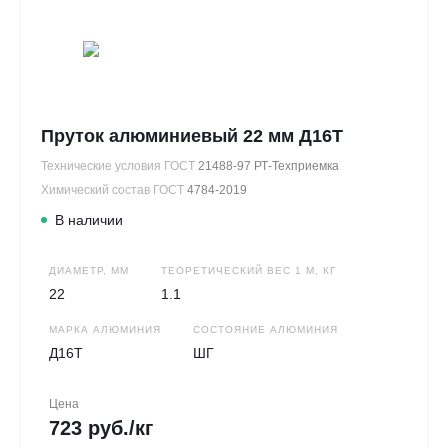
Пруток алюминиевый 22 мм Д16Т
Технические условия ГОСТ
21488-97 РТ-Техприемка
Химический состав ГОСТ
4784-2019
В наличии
ДИАМЕТР, ММ
ТЕОРЕТИЧЕСКИЙ ВЕС 1 М, КГ
22
1.1
МАРКА АЛЮМИНИЯ
СОСТОЯНИЕ АЛЮМИНИЯ
Д16Т
ШГ
Цена
723 руб./кг