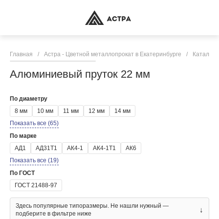
Главная
/
Астра - Цветной металлопрокат в Екатеринбурге
/
Каталог 
Алюминиевый пруток 22 мм
По диаметру
8 мм
10 мм
11 мм
12 мм
14 мм
Показать все (65)
По марке
АД1
АД31Т1
АК4-1
АК4-1Т1
АК6
Показать все (19)
По ГОСТ
ГОСТ 21488-97
Здесь популярные типоразмеры. Не нашли нужный —
↓
подберите в фильтре ниже