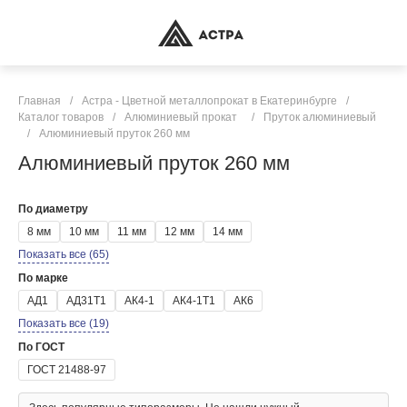
Главная
/
Астра - Цветной металлопрокат в Екатеринбурге
/
Каталог товаров
/
Алюминиевый прокат
/
Пруток алюминиевый
/
Алюминиевый пруток 260 мм
Алюминиевый пруток 260 мм
По диаметру
8 мм
10 мм
11 мм
12 мм
14 мм
Показать все (65)
По марке
АД1
АД31Т1
АК4-1
АК4-1Т1
АК6
Показать все (19)
По ГОСТ
ГОСТ 21488-97