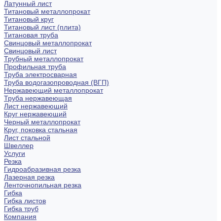
Латунный лист
Титановый металлопрокат
Титановый круг
Титановый лист (плита)
Титановая труба
Свинцовый металлопрокат
Свинцовый лист
Трубный металлопрокат
Профильная труба
Труба электросварная
Труба водогазопроводная (ВГП)
Нержавеющий металлопрокат
Труба нержавеющая
Лист нержавеющий
Круг нержавеющий
Черный металлопрокат
Круг, поковка стальная
Лист стальной
Швеллер
Услуги
Резка
Гидроабразивная резка
Лазерная резка
Ленточнопильная резка
Гибка
Гибка листов
Гибка труб
Компания