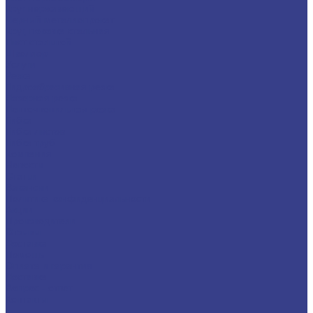
Круг нержавеющий
Черный металлопрокат
Круг, поковка стальная
Лист стальной
Швеллер
Услуги
Резка
Гидроабразивная резка
Лазерная резка
Ленточнопильная резка
Гибка
Гибка листов
Гибка труб
Компания
Новости
Статьи
Вакансии
Политика конфиденциальности
Акции
Производители
Отзывы
Доставка
Помощь
Оплата и гарантия
Доставка
Вопрос - ответ
Контакты
...