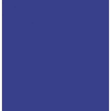
Тройник стальной
Фланец стальной
Нержавеющий металлопрокат
Труба нержавеющая
Лист нержавеющий
Круг нержавеющий
Черный металлопрокат
Круг, поковка стальная
Лист стальной
Швеллер
Уголок
Услуги
Резка
Гидроабразивная резка
Лазерная резка
Ленточнопильная резка
Гибка
Гибка листов
Гибка труб
Компания
Новости
Статьи
Вакансии
Политика конфиденциальности
Акции
Производители
Отзывы
Доставка