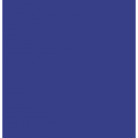
Каталог товаров
Алюминиевый прокат
Лист алюминиевый рифленый квинтет
Алюминиевый уголок
Алюминиевый лист
Пруток алюминиевый
Шина алюминиевая
Труба алюминиевая круглая
Алюминиевая плита
Алюминиевая профильная труба
Алюминиевая проволока
Алюминиевый швеллер
Алюминиевая лента
Медный металлопрокат
Медные трубы
Медный пруток (круг)
Медный лист (плита)
Шина медная
Медная лента
Медная фольга
Медный квадрат
Медный шестигранник
Медная проволока
Медный силовой кабель
Бронзовый металлопрокат
Бронзовый пруток (круг)
Бронзовая втулка (труба)
Бронзовый лист (полоса, плита)