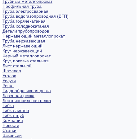
Трубный металлопрокат
Профильная труба
Труба электросварная
Труба водогазопроводная (ВГП)
Труба горячекатаная
Труба холоднокатаная
Детали трубопроводов
Нержавеющий металлопрокат
Труба нержавеющая
Лист нержавеющий
Круг нержавеющий
Черный металлопрокат
Круг, поковка стальная
Лист стальной
Швеллер
Уголок
Услуги
Резка
Гидроабразивная резка
Лазерная резка
Ленточнопильная резка
Гибка
Гибка листов
Гибка труб
Компания
Новости
Статьи
Вакансии