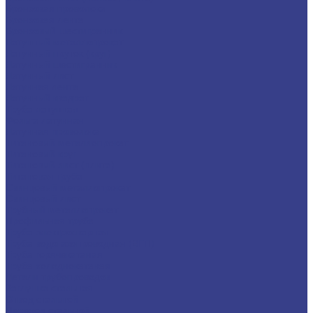
Бронзовая проволока
Бронзовая лента
Бронзовый шестигранник
Латунный металлопрокат
Латунный пруток (круг)
Латунный шестигранник
Латунный лист
Латунная лента
Латунный квадрат
Труба латунная
Фольга латунная
Латунная проволока
Титановый металлопрокат
Титановый круг
Титановый лист (плита)
Титановая труба
Свинцовый металлопрокат
Свинцовый лист
Трубный металлопрокат
Профильная труба
Труба электросварная
Труба водогазопроводная (ВГП)
Труба горячекатаная
Труба холоднокатаная
Детали трубопроводов
Заглушка стальная
Отвод стальной
Переход стальной