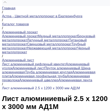
Главная
/
Астра - Цветной металлопрокат в Екатеринбурге
/
Каталог товаров
/
Алюминиевый прокат
Алюминиевый прокат
Медный металлопрокат
Бронзовый
металлопрокат
Латунный металлопрокат
Титановый
металлопрокат
Свинцовый металлопрокат
Трубный
металлопрокат
Нержавеющий металлопрокат
Черный
металлопрокат
/
Алюминиевый лист
Лист алюминиевый рифленый квинтет
Алюминиевый
уголок
Алюминиевый лист
Пруток алюминиевый
Шина
алюминиевая
Труба алюминиевая круглая
Алюминиевая
плита
Алюминиевая профильная труба
Алюминиевая
проволока
Алюминиевый швеллер
Алюминиевая лента
/
Лист алюминиевый 2.5 х 1200 х 3000 мм АД1М
Лист алюминиевый 2.5 х 1200
х 3000 мм АД1М