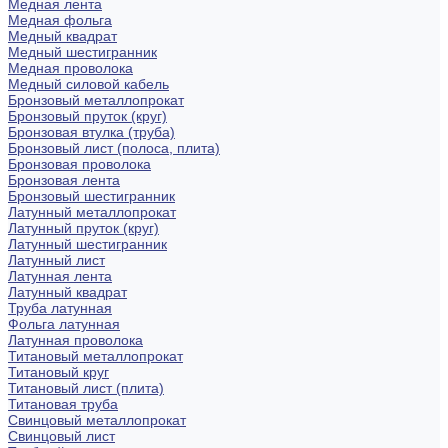
Медная лента
Медная фольга
Медный квадрат
Медный шестигранник
Медная проволока
Медный силовой кабель
Бронзовый металлопрокат
Бронзовый пруток (круг)
Бронзовая втулка (труба)
Бронзовый лист (полоса, плита)
Бронзовая проволока
Бронзовая лента
Бронзовый шестигранник
Латунный металлопрокат
Латунный пруток (круг)
Латунный шестигранник
Латунный лист
Латунная лента
Латунный квадрат
Труба латунная
Фольга латунная
Латунная проволока
Титановый металлопрокат
Титановый круг
Титановый лист (плита)
Титановая труба
Свинцовый металлопрокат
Свинцовый лист