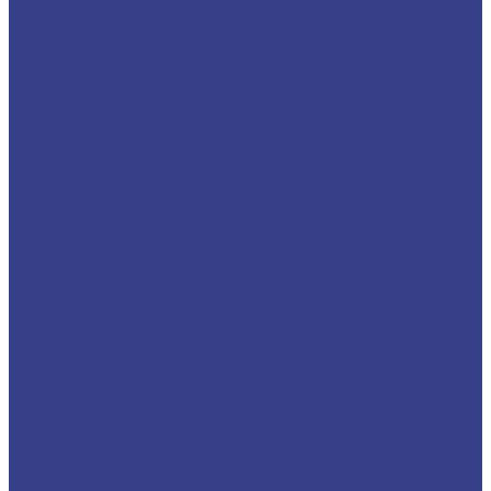
Лист алюминиевый рифленый квинтет
Алюминиевый уголок
Алюминиевый лист
Медный металлопрокат
Медные трубы
Медный пруток (круг)
Медный лист (плита)
Бронзовый металлопрокат
Бронзовый пруток (круг)
Бронзовая втулка (труба)
Бронзовый лист (полоса, плита)
Латунный металлопрокат
Латунный пруток (круг)
Латунный шестигранник
Латунный лист
Титановый металлопрокат
Титановый круг
Титановый лист (плита)
Титановая труба
Свинцовый металлопрокат
Свинцовый лист
Трубный металлопрокат
Профильная труба
Труба электросварная
Труба водогазопроводная (ВГП)
Нержавеющий металлопрокат
Труба нержавеющая
Лист нержавеющий