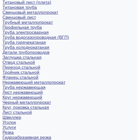
Титановый лист (плита)
Титановая труба
Свинцовый металлопрокат
Свинцовый лист
Трубный металлопрокат
Профильная труба
Труба электросварная
Труба водогазопроводная (ВГП)
Труба горячекатаная
Труба холоднокатаная
Детали трубопроводов
Заглушка стальная
Отвод стальной
Переход стальной
Тройник стальной
Фланец стальной
Нержавеющий металлопрокат
Труба нержавеющая
Лист нержавеющий
Круг нержавеющий
Черный металлопрокат
Круг, поковка стальная
Лист стальной
Швеллер
Уголок
Услуги
Резка
Гидроабразивная резка