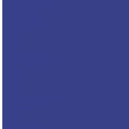
Нержавеющий металлопрокат
Труба нержавеющая
Лист нержавеющий
Круг нержавеющий
Черный металлопрокат
Круг, поковка стальная
Лист стальной
Швеллер
Уголок
Услуги
Резка
Гидроабразивная резка
Лазерная резка
Ленточнопильная резка
Гибка
Гибка листов
Гибка труб
Компания
Новости
Статьи
Вакансии
Политика конфиденциальности
Акции
Производители
Отзывы
Доставка
Помощь
Оплата и гарантия