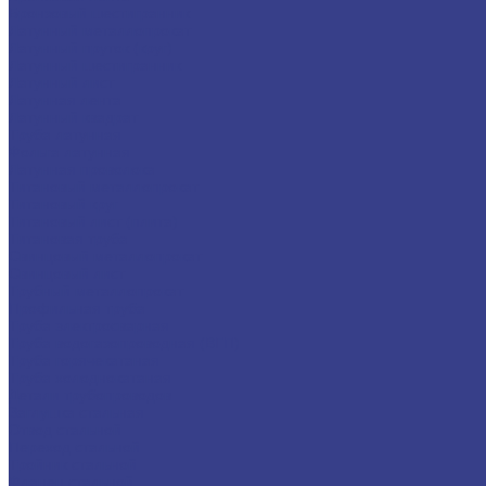
Бронзовый шестигранник
Латунный металлопрокат
Латунный пруток (круг)
Латунный шестигранник
Латунный лист
Латунная лента
Латунный квадрат
Труба латунная
Фольга латунная
Латунная проволока
Титановый металлопрокат
Титановый круг
Титановый лист (плита)
Титановая труба
Свинцовый металлопрокат
Свинцовый лист
Трубный металлопрокат
Профильная труба
Труба электросварная
Труба водогазопроводная (ВГП)
Труба горячекатаная
Труба холоднокатаная
Детали трубопроводов
Заглушка стальная
Отвод стальной
Переход стальной
Тройник стальной
Фланец стальной