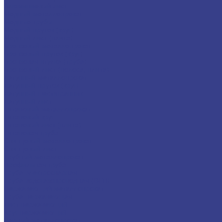
Алюминиевый лист
Медный металлопрокат
Медные трубы
Медный пруток (круг)
Медный лист (плита)
Бронзовый металлопрокат
Бронзовый пруток (круг)
Бронзовая втулка (труба)
Бронзовый лист (полоса, плита)
Латунный металлопрокат
Латунный пруток (круг)
Латунный шестигранник
Латунный лист
Титановый металлопрокат
Титановый круг
Титановый лист (плита)
Титановая труба
Свинцовый металлопрокат
Свинцовый лист
Трубный металлопрокат
Профильная труба
Труба электросварная
Труба водогазопроводная (ВГП)
Нержавеющий металлопрокат
Труба нержавеющая
Лист нержавеющий
Круг нержавеющий
Черный металлопрокат