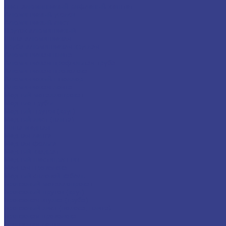
Лист алюминиевый рифленый квинтет
Алюминиевый уголок
Алюминиевый лист
Пруток алюминиевый
Шина алюминиевая
Труба алюминиевая круглая
Алюминиевая плита
Алюминиевая профильная труба
Алюминиевая проволока
Алюминиевый швеллер
Алюминиевая лента
Медный металлопрокат
Медные трубы
Медный пруток (круг)
Медный лист (плита)
Шина медная
Медная лента
Медная фольга
Медный квадрат
Медный шестигранник
Медная проволока
Медный силовой кабель
Бронзовый металлопрокат
Бронзовый пруток (круг)
Бронзовая втулка (труба)
Бронзовый лист (полоса, плита)
Бронзовая проволока
Бронзовая лента