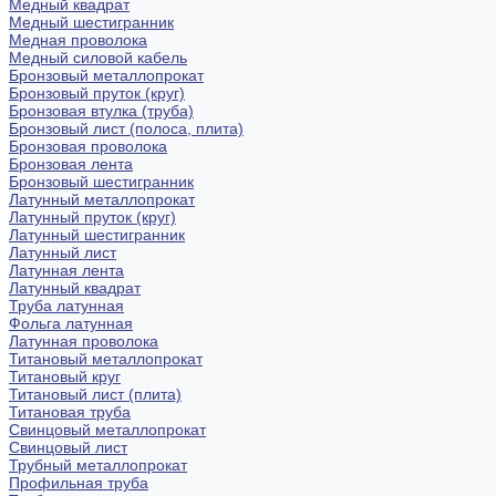
Медный квадрат
Медный шестигранник
Медная проволока
Медный силовой кабель
Бронзовый металлопрокат
Бронзовый пруток (круг)
Бронзовая втулка (труба)
Бронзовый лист (полоса, плита)
Бронзовая проволока
Бронзовая лента
Бронзовый шестигранник
Латунный металлопрокат
Латунный пруток (круг)
Латунный шестигранник
Латунный лист
Латунная лента
Латунный квадрат
Труба латунная
Фольга латунная
Латунная проволока
Титановый металлопрокат
Титановый круг
Титановый лист (плита)
Титановая труба
Свинцовый металлопрокат
Свинцовый лист
Трубный металлопрокат
Профильная труба