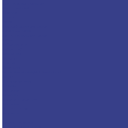
Круг, поковка стальная
Лист стальной
Швеллер
Услуги
Резка
Гидроабразивная резка
Лазерная резка
Ленточнопильная резка
Гибка
Гибка листов
Гибка труб
Компания
Новости
Статьи
Вакансии
Политика конфиденциальности
Акции
Производители
Отзывы
Доставка
Помощь
Оплата и гарантия
Доставка
Вопрос - ответ
Контакты
...
Каталог товаров
Алюминиевый прокат