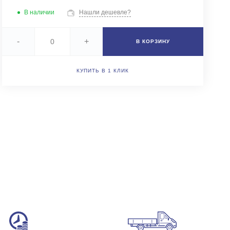
+7 (343) 346-85-12
В наличии
Нашли дешевле?
г. Новоберезовский, ул.
Чапаева 43
Пн-Чт: 9:00-16:00 (обед
-
+
В КОРЗИНУ
12:00-13:00) Пт: 9:00-
15:00 (обед 12:00-
13:00) Сб-Вс: Выходной
Погрузка по записи
КУПИТЬ В 1 КЛИК
info@astra-ek.ru