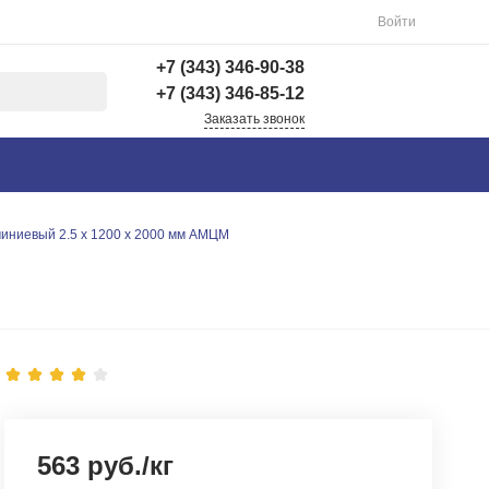
Войти
+7 (343) 346-90-38
+7 (343) 346-85-12
Заказать звонок
+7 (343) 346-90-38
г. Екатеринбург,
Вишнёвая 69Б, 3 этаж,
офис 312
иниевый 2.5 х 1200 х 2000 мм АМЦМ
Пн-Пт: 9:00-18:00 Cб-
Вс: Выходной
info@astra-ek.ru
+7 (343) 346-85-12
г. Березовский,
Березовский тракт 3
Пн-Чт: 9:30-16:00 Пт:
9:30-15:00 Сб-Вс:
Выходной Погрузка по
записи
563 руб./кг
info@astra-ek.ru