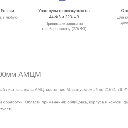
 России
Участвуем в госзакупках по
Отс
44-ФЗ и 223-ФЗ
а в любую
Для к
дел
Принимаем заявки по
гособоронзаказу (275-ФЗ)
000мм АМЦМ
лист из сплава АМЦ, состояние М, выпускаемый по 21631-76. Фо
кой обработки. Области применения: облицовка, корпуса и кожухи
ткость.