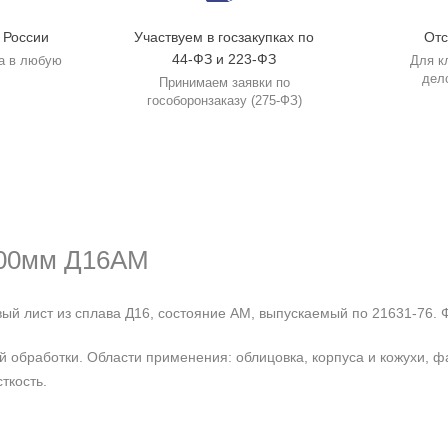
 России
Участвуем в госзакупках по
Отс
44-ФЗ и 223-ФЗ
а в любую
Для к
дел
Принимаем заявки по
гособоронзаказу (275-ФЗ)
000мм Д16АМ
лист из сплава Д16, состояние АМ, выпускаемый по 21631-76. Ф
кой обработки. Области применения: облицовка, корпуса и кожухи
ткость.