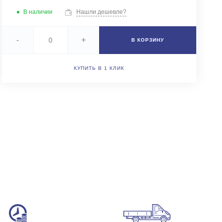
+7 (343) 346-85-12
В наличии
Нашли дешевле?
г. Новоберезовский, ул.
Чапаева 43
Пн-Чт: 9:00-16:00 (обед
-
+
В КОРЗИНУ
12:00-13:00) Пт: 9:00-
15:00 (обед 12:00-
13:00) Сб-Вс: Выходной
Погрузка по записи
КУПИТЬ В 1 КЛИК
info@astra-ek.ru