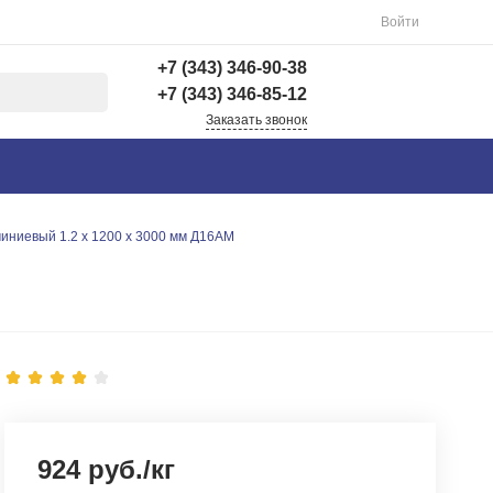
Войти
+7 (343) 346-90-38
+7 (343) 346-85-12
Заказать звонок
+7 (343) 346-90-38
г. Екатеринбург,
Вишнёвая 69Б, 3 этаж,
офис 312
иниевый 1.2 х 1200 х 3000 мм Д16АМ
Пн-Пт: 9:00-18:00 Cб-
Вс: Выходной
info@astra-ek.ru
+7 (343) 346-85-12
г. Березовский,
Березовский тракт 3
Пн-Чт: 9:30-16:00 Пт:
9:30-15:00 Сб-Вс:
Выходной Погрузка по
записи
924 руб./кг
info@astra-ek.ru