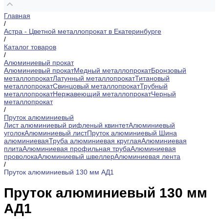
Главная
/
Астра - Цветной металлопрокат в Екатеринбурге
/
Каталог товаров
/
Алюминиевый прокат
Алюминиевый прокат
Медный металлопрокат
Бронзовый
металлопрокат
Латунный металлопрокат
Титановый
металлопрокат
Свинцовый металлопрокат
Трубный
металлопрокат
Нержавеющий металлопрокат
Черный
металлопрокат
/
Пруток алюминиевый
Лист алюминиевый рифленый квинтет
Алюминиевый
уголок
Алюминиевый лист
Пруток алюминиевый
Шина
алюминиевая
Труба алюминиевая круглая
Алюминиевая
плита
Алюминиевая профильная труба
Алюминиевая
проволока
Алюминиевый швеллер
Алюминиевая лента
/
Пруток алюминиевый 130 мм АД1
Пруток алюминиевый 130 мм
АД1