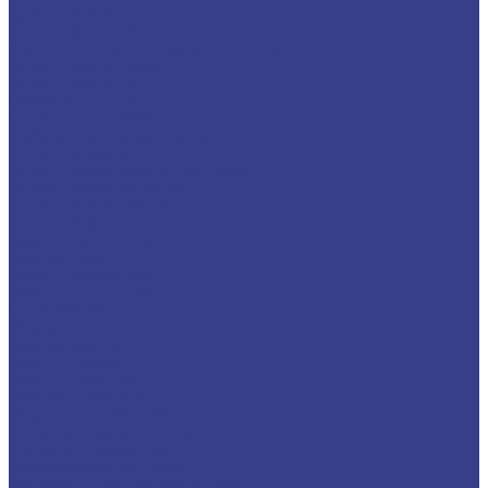
Каталог товаров
Алюминиевый прокат
Лист алюминиевый рифленый квинтет
Алюминиевый уголок
Алюминиевый лист
Пруток алюминиевый
Шина алюминиевая
Труба алюминиевая круглая
Алюминиевая плита
Алюминиевая профильная труба
Алюминиевая проволока
Алюминиевый швеллер
Алюминиевая лента
Медный металлопрокат
Медные трубы
Медный пруток (круг)
Медный лист (плита)
Шина медная
Медная лента
Медная фольга
Медный квадрат
Медный шестигранник
Медная проволока
Медный силовой кабель
Бронзовый металлопрокат
Бронзовый пруток (круг)
Бронзовая втулка (труба)
Бронзовый лист (полоса, плита)