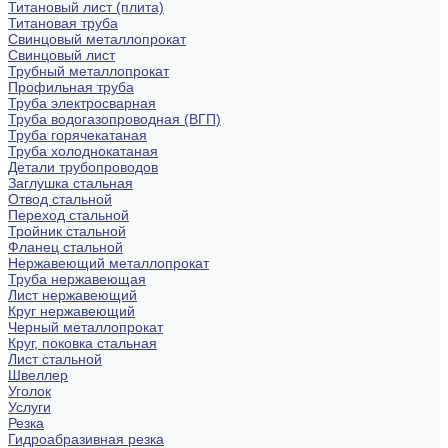
Титановый лист (плита)
Титановая труба
Свинцовый металлопрокат
Свинцовый лист
Трубный металлопрокат
Профильная труба
Труба электросварная
Труба водогазопроводная (ВГП)
Труба горячекатаная
Труба холоднокатаная
Детали трубопроводов
Заглушка стальная
Отвод стальной
Переход стальной
Тройник стальной
Фланец стальной
Нержавеющий металлопрокат
Труба нержавеющая
Лист нержавеющий
Круг нержавеющий
Черный металлопрокат
Круг, поковка стальная
Лист стальной
Швеллер
Уголок
Услуги
Резка
Гидроабразивная резка