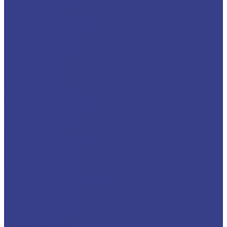
Бронзовая проволока
Бронзовая лента
Бронзовый шестигранник
Латунный металлопрокат
Латунный пруток (круг)
Латунный шестигранник
Латунный лист
Латунная лента
Латунный квадрат
Труба латунная
Фольга латунная
Латунная проволока
Титановый металлопрокат
Титановый круг
Титановый лист (плита)
Титановая труба
Свинцовый металлопрокат
Свинцовый лист
Трубный металлопрокат
Профильная труба
Труба электросварная
Труба водогазопроводная (ВГП)
Труба горячекатаная
Труба холоднокатаная
Детали трубопроводов
Заглушка стальная
Отвод стальной
Переход стальной