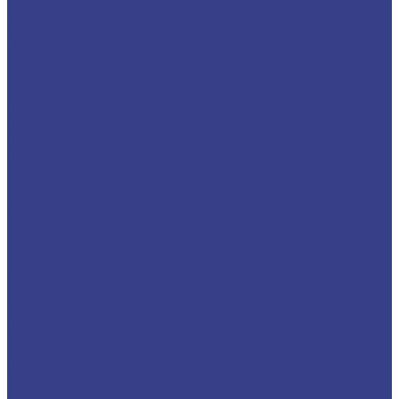
Лист алюминиевый рифленый квинтет
Алюминиевый уголок
Алюминиевый лист
Медный металлопрокат
Медные трубы
Медный пруток (круг)
Медный лист (плита)
Бронзовый металлопрокат
Бронзовый пруток (круг)
Бронзовая втулка (труба)
Бронзовый лист (полоса, плита)
Латунный металлопрокат
Латунный пруток (круг)
Латунный шестигранник
Латунный лист
Титановый металлопрокат
Титановый круг
Титановый лист (плита)
Титановая труба
Свинцовый металлопрокат
Свинцовый лист
Трубный металлопрокат
Профильная труба
Труба электросварная
Труба водогазопроводная (ВГП)
Нержавеющий металлопрокат
Труба нержавеющая
Лист нержавеющий