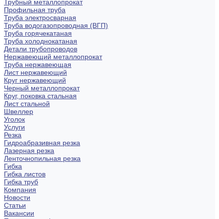
Трубный металлопрокат
Профильная труба
Труба электросварная
Труба водогазопроводная (ВГП)
Труба горячекатаная
Труба холоднокатаная
Детали трубопроводов
Нержавеющий металлопрокат
Труба нержавеющая
Лист нержавеющий
Круг нержавеющий
Черный металлопрокат
Круг, поковка стальная
Лист стальной
Швеллер
Уголок
Услуги
Резка
Гидроабразивная резка
Лазерная резка
Ленточнопильная резка
Гибка
Гибка листов
Гибка труб
Компания
Новости
Статьи
Вакансии