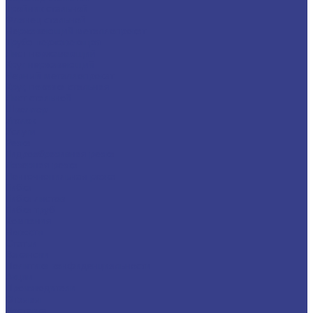
Тройник стальной
Фланец стальной
Нержавеющий металлопрокат
Труба нержавеющая
Лист нержавеющий
Круг нержавеющий
Черный металлопрокат
Круг, поковка стальная
Лист стальной
Швеллер
Уголок
Услуги
Резка
Гидроабразивная резка
Лазерная резка
Ленточнопильная резка
Гибка
Гибка листов
Гибка труб
Компания
Новости
Статьи
Вакансии
Политика конфиденциальности
Акции
Производители
Отзывы
Доставка