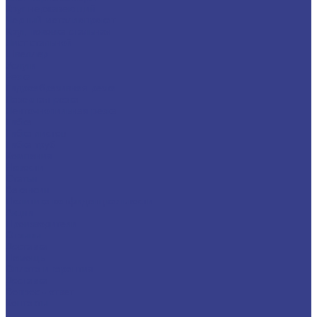
Круг нержавеющий
Черный металлопрокат
Круг, поковка стальная
Лист стальной
Швеллер
Услуги
Резка
Гидроабразивная резка
Лазерная резка
Ленточнопильная резка
Гибка
Гибка листов
Гибка труб
Компания
Новости
Статьи
Вакансии
Политика конфиденциальности
Акции
Производители
Отзывы
Доставка
Помощь
Оплата и гарантия
Доставка
Вопрос - ответ
Контакты
...