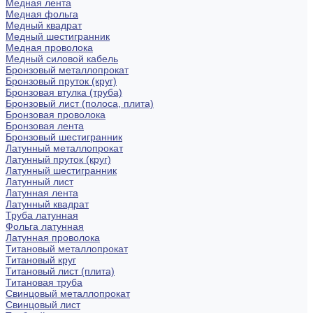
Медная лента
Медная фольга
Медный квадрат
Медный шестигранник
Медная проволока
Медный силовой кабель
Бронзовый металлопрокат
Бронзовый пруток (круг)
Бронзовая втулка (труба)
Бронзовый лист (полоса, плита)
Бронзовая проволока
Бронзовая лента
Бронзовый шестигранник
Латунный металлопрокат
Латунный пруток (круг)
Латунный шестигранник
Латунный лист
Латунная лента
Латунный квадрат
Труба латунная
Фольга латунная
Латунная проволока
Титановый металлопрокат
Титановый круг
Титановый лист (плита)
Титановая труба
Свинцовый металлопрокат
Свинцовый лист