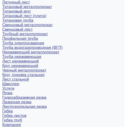
Латунный лист
Титановый металлопрокат
Титановый круг
Титановый лист (плита)
Титановая труба
Свинцовый металлопрокат
Свинцовый лист
Трубный металлопрокат
Профильная труба
Труба электросварная
Труба водогазопроводная (ВГП)
Нержавеющий металлопрокат
Труба нержавеющая
Лист нержавеющий
Круг нержавеющий
Черный металлопрокат
Круг, поковка стальная
Лист стальной
Швеллер
Услуги
Резка
Гидроабразивная резка
Лазерная резка
Ленточнопильная резка
Гибка
Гибка листов
Гибка труб
Компания