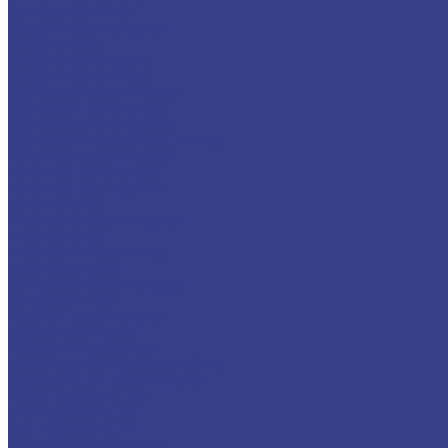
Алюминиевый лист
Медный металлопрокат
Медные трубы
Медный пруток (круг)
Медный лист (плита)
Бронзовый металлопрокат
Бронзовый пруток (круг)
Бронзовая втулка (труба)
Бронзовый лист (полоса, плита)
Латунный металлопрокат
Латунный пруток (круг)
Латунный шестигранник
Латунный лист
Титановый металлопрокат
Титановый круг
Титановый лист (плита)
Титановая труба
Свинцовый металлопрокат
Свинцовый лист
Трубный металлопрокат
Профильная труба
Труба электросварная
Труба водогазопроводная (ВГП)
Нержавеющий металлопрокат
Труба нержавеющая
Лист нержавеющий
Круг нержавеющий
Черный металлопрокат