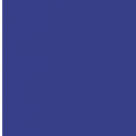
Нержавеющий металлопрокат
Труба нержавеющая
Лист нержавеющий
Круг нержавеющий
Черный металлопрокат
Круг, поковка стальная
Лист стальной
Швеллер
Уголок
Услуги
Резка
Гидроабразивная резка
Лазерная резка
Ленточнопильная резка
Гибка
Гибка листов
Гибка труб
Компания
Новости
Статьи
Вакансии
Политика конфиденциальности
Акции
Производители
Отзывы
Доставка
Помощь
Оплата и гарантия