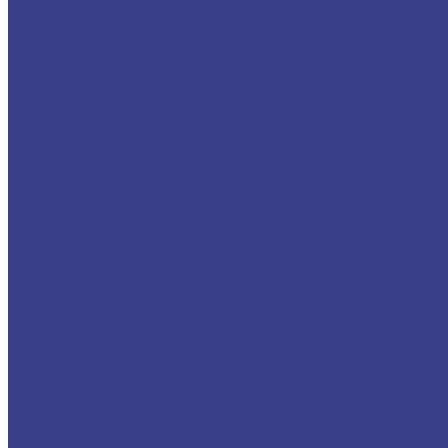
Круг, поковка стальная
Лист стальной
Швеллер
Услуги
Резка
Гидроабразивная резка
Лазерная резка
Ленточнопильная резка
Гибка
Гибка листов
Гибка труб
Компания
Новости
Статьи
Вакансии
Политика конфиденциальности
Акции
Производители
Отзывы
Доставка
Помощь
Оплата и гарантия
Доставка
Вопрос - ответ
Контакты
...
Каталог товаров
Алюминиевый прокат