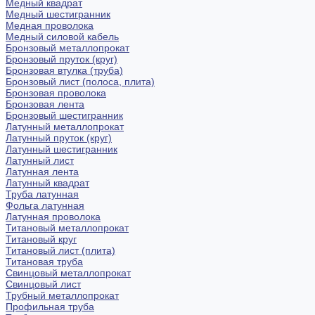
Медный квадрат
Медный шестигранник
Медная проволока
Медный силовой кабель
Бронзовый металлопрокат
Бронзовый пруток (круг)
Бронзовая втулка (труба)
Бронзовый лист (полоса, плита)
Бронзовая проволока
Бронзовая лента
Бронзовый шестигранник
Латунный металлопрокат
Латунный пруток (круг)
Латунный шестигранник
Латунный лист
Латунная лента
Латунный квадрат
Труба латунная
Фольга латунная
Латунная проволока
Титановый металлопрокат
Титановый круг
Титановый лист (плита)
Титановая труба
Свинцовый металлопрокат
Свинцовый лист
Трубный металлопрокат
Профильная труба