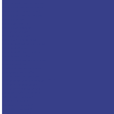
Бронзовый шестигранник
Латунный металлопрокат
Латунный пруток (круг)
Латунный шестигранник
Латунный лист
Латунная лента
Латунный квадрат
Труба латунная
Фольга латунная
Латунная проволока
Титановый металлопрокат
Титановый круг
Титановый лист (плита)
Титановая труба
Свинцовый металлопрокат
Свинцовый лист
Трубный металлопрокат
Профильная труба
Труба электросварная
Труба водогазопроводная (ВГП)
Труба горячекатаная
Труба холоднокатаная
Детали трубопроводов
Заглушка стальная
Отвод стальной
Переход стальной
Тройник стальной
Фланец стальной