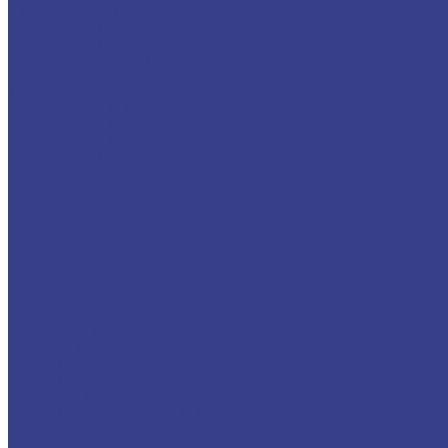
Лист алюминиевый рифленый квинтет
Алюминиевый уголок
Алюминиевый лист
Пруток алюминиевый
Шина алюминиевая
Труба алюминиевая круглая
Алюминиевая плита
Алюминиевая профильная труба
Алюминиевая проволока
Алюминиевый швеллер
Алюминиевая лента
Медный металлопрокат
Медные трубы
Медный пруток (круг)
Медный лист (плита)
Шина медная
Медная лента
Медная фольга
Медный квадрат
Медный шестигранник
Медная проволока
Медный силовой кабель
Бронзовый металлопрокат
Бронзовый пруток (круг)
Бронзовая втулка (труба)
Бронзовый лист (полоса, плита)
Бронзовая проволока
Бронзовая лента