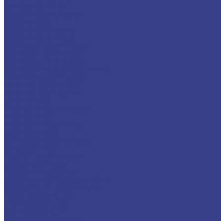
Алюминиевый лист
Медный металлопрокат
Медные трубы
Медный пруток (круг)
Медный лист (плита)
Бронзовый металлопрокат
Бронзовый пруток (круг)
Бронзовая втулка (труба)
Бронзовый лист (полоса, плита)
Латунный металлопрокат
Латунный пруток (круг)
Латунный шестигранник
Латунный лист
Титановый металлопрокат
Титановый круг
Титановый лист (плита)
Титановая труба
Свинцовый металлопрокат
Свинцовый лист
Трубный металлопрокат
Профильная труба
Труба электросварная
Труба водогазопроводная (ВГП)
Нержавеющий металлопрокат
Труба нержавеющая
Лист нержавеющий
Круг нержавеющий
Черный металлопрокат