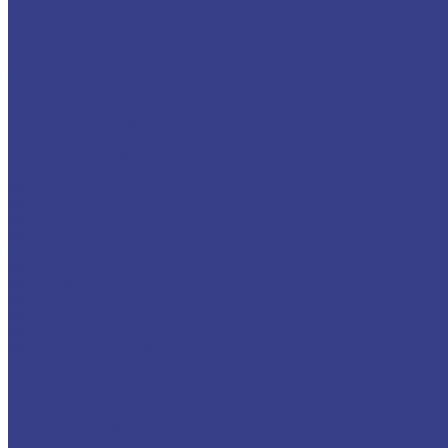
Лист алюминиевый рифленый квинтет
Алюминиевый уголок
Алюминиевый лист
Пруток алюминиевый
Шина алюминиевая
Труба алюминиевая круглая
Алюминиевая плита
Алюминиевая профильная труба
Алюминиевая проволока
Алюминиевый швеллер
Алюминиевая лента
Медный металлопрокат
Медные трубы
Медный пруток (круг)
Медный лист (плита)
Шина медная
Медная лента
Медная фольга
Медный квадрат
Медный шестигранник
Медная проволока
Медный силовой кабель
Бронзовый металлопрокат
Бронзовый пруток (круг)
Бронзовая втулка (труба)
Бронзовый лист (полоса, плита)
Бронзовая проволока
Бронзовая лента