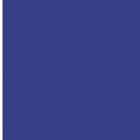
Бронзовый шестигранник
Латунный металлопрокат
Латунный пруток (круг)
Латунный шестигранник
Латунный лист
Латунная лента
Латунный квадрат
Труба латунная
Фольга латунная
Латунная проволока
Титановый металлопрокат
Титановый круг
Титановый лист (плита)
Титановая труба
Свинцовый металлопрокат
Свинцовый лист
Трубный металлопрокат
Профильная труба
Труба электросварная
Труба водогазопроводная (ВГП)
Труба горячекатаная
Труба холоднокатаная
Детали трубопроводов
Заглушка стальная
Отвод стальной
Переход стальной
Тройник стальной
Фланец стальной