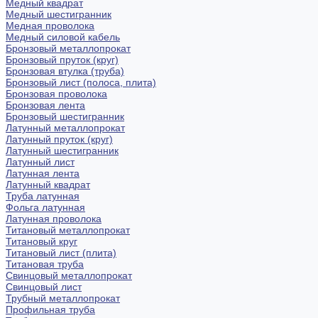
Медный квадрат
Медный шестигранник
Медная проволока
Медный силовой кабель
Бронзовый металлопрокат
Бронзовый пруток (круг)
Бронзовая втулка (труба)
Бронзовый лист (полоса, плита)
Бронзовая проволока
Бронзовая лента
Бронзовый шестигранник
Латунный металлопрокат
Латунный пруток (круг)
Латунный шестигранник
Латунный лист
Латунная лента
Латунный квадрат
Труба латунная
Фольга латунная
Латунная проволока
Титановый металлопрокат
Титановый круг
Титановый лист (плита)
Титановая труба
Свинцовый металлопрокат
Свинцовый лист
Трубный металлопрокат
Профильная труба