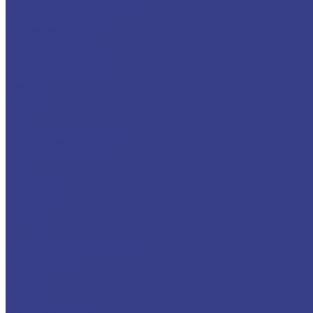
Нержавеющий металлопрокат
Труба нержавеющая
Лист нержавеющий
Круг нержавеющий
Черный металлопрокат
Круг, поковка стальная
Лист стальной
Швеллер
Уголок
Услуги
Резка
Гидроабразивная резка
Лазерная резка
Ленточнопильная резка
Гибка
Гибка листов
Гибка труб
Компания
Новости
Статьи
Вакансии
Политика конфиденциальности
Акции
Производители
Отзывы
Доставка
Помощь
Оплата и гарантия