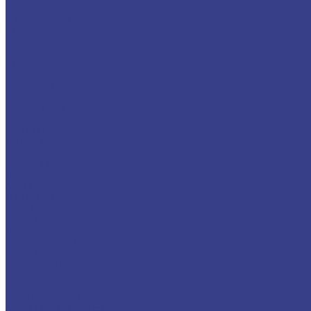
Круг, поковка стальная
Лист стальной
Швеллер
Услуги
Резка
Гидроабразивная резка
Лазерная резка
Ленточнопильная резка
Гибка
Гибка листов
Гибка труб
Компания
Новости
Статьи
Вакансии
Политика конфиденциальности
Акции
Производители
Отзывы
Доставка
Помощь
Оплата и гарантия
Доставка
Вопрос - ответ
Контакты
...
Каталог товаров
Алюминиевый прокат