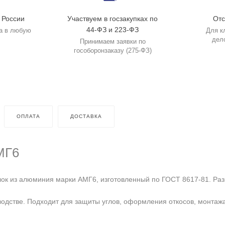
 России
Участвуем в госзакупках по
Отс
44-ФЗ и 223-ФЗ
а в любую
Для к
дел
Принимаем заявки по
гособоронзаказу (275-ФЗ)
ОПЛАТА
ДОСТАВКА
МГ6
к из алюминия марки АМГ6, изготовленный по ГОСТ 8617-81. Разм
одстве. Подходит для защиты углов, оформления откосов, монтажа