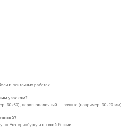
бели и плиточных работах.
ным уголком?
р, 60х60), неравнополочный — разные (например, 30х20 мм).
ставкой?
у по Екатеринбургу и по всей России.