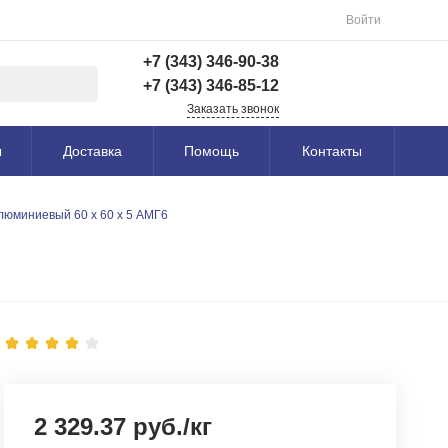
Войти
+7 (343) 346-90-38
+7 (343) 346-85-12
Заказать звонок
+7 (343) 346-90-38
ы
Доставка
Помощь
Контакты
г. Екатеринбург,
Вишнёвая 69Б, 3 этаж,
офис 312
люминиевый 60 х 60 х 5 АМГ6
Пн-Пт: 9:00-18:00 Cб-
Вс: Выходной
info@astra-ek.ru
+7 (343) 346-85-12
г. Березовский,
Березовский тракт 3
Пн-Чт: 9:30-16:00 Пт:
9:30-15:00 Сб-Вс:
Выходной Погрузка по
записи
info@astra-ek.ru
2 329.37 руб./кг