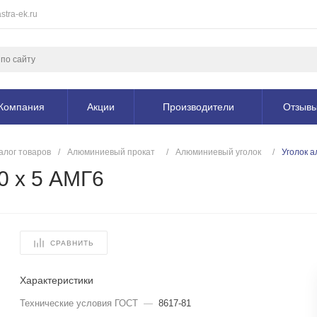
stra-ek.ru
Компания
Акции
Производители
Отзыв
алог товаров
/
Алюминиевый прокат
/
Алюминиевый уголок
/
Уголок а
0 х 5 АМГ6
СРАВНИТЬ
Характеристики
Технические условия ГОСТ
—
8617-81