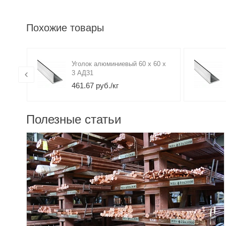
Похожие товары
0 х
Уголок алюминиевый 60 х 60 х
3 АД31
461.67 руб./кг
Полезные статьи