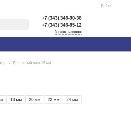
Войти
+7 (343) 346-90-38
+7 (343) 346-85-12
Заказать звонок
+7 (343) 346-90-38
г. Екатеринбург,
Вишнёвая 69Б, 3 этаж,
офис 312
та)
/
Бронзовый лист 15 мм
Пн-Пт: 9:00-18:00 Cб-
Вс: Выходной
info@astra-ek.ru
+7 (343) 346-85-12
г. Березовский,
мм
18 мм
20 мм
22 мм
24 мм
Березовский тракт 3
Пн-Чт: 9:30-16:00 Пт:
9:30-15:00 Сб-Вс:
Выходной Погрузка по
записи
info@astra-ek.ru