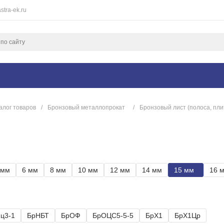
stra-ek.ru
алог товаров
/
Бронзовый металлопрокат
/
Бронзовый лист (полоса, пли
 мм
6 мм
8 мм
10 мм
12 мм
14 мм
15 мм
16 
ц3-1
БрНБТ
БрОФ
БрОЦС5-5-5
БрХ1
БрХ1Цр