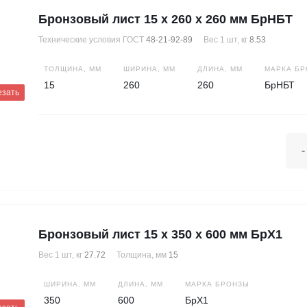
Бронзовый лист 15 х 260 х 260 мм БрНБТ
Технические условия ГОСТ
48-21-92-89
Вес 1 шт, кг
8.53
ТОЛЩИНА, ММ
ШИРИНА, ММ
ДЛИНА, ММ
МАРКА Б
15
260
260
БрНБТ
езать
-
Бронзовый лист 15 х 350 х 600 мм БрХ1
Вес 1 шт, кг
27.72
Толщина, мм
15
ШИРИНА, ММ
ДЛИНА, ММ
МАРКА БРОНЗЫ
350
600
БрХ1