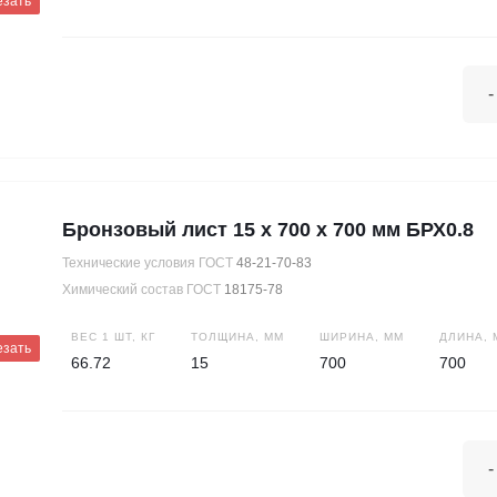
езать
-
Бронзовый лист 15 х 700 х 700 мм БРХ0.8
Технические условия ГОСТ
48-21-70-83
Химический состав ГОСТ
18175-78
ВЕС 1 ШТ, КГ
ТОЛЩИНА, ММ
ШИРИНА, ММ
ДЛИНА, 
езать
66.72
15
700
700
-