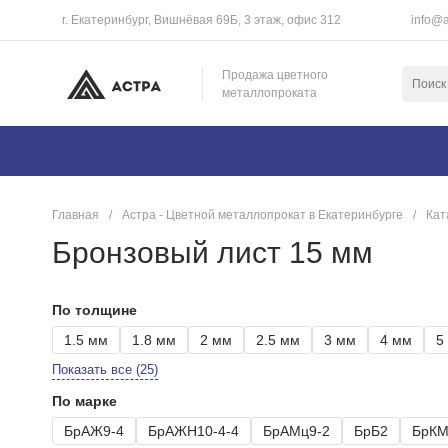
г. Екатеринбург, Вишнёвая 69Б, 3 этаж, офис 312
info@a
Продажа цветного
металлопроката
Главная
/
Астра - Цветной металлопрокат в Екатеринбурге
/
Кат
Бронзовый лист 15 мм
По толщине
1.5 мм
1.8 мм
2 мм
2.5 мм
3 мм
4 мм
5
Показать все (25)
По марке
БрАЖ9-4
БрАЖН10-4-4
БрАМц9-2
БрБ2
БрКМ