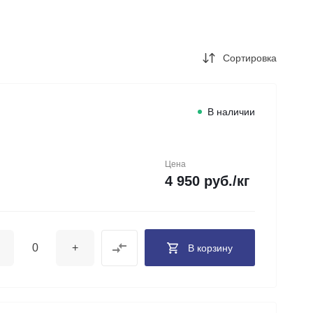
+7 (343) 346-85-12
г. Новоберезовский, ул.
Чапаева 43
Пн-Чт: 9:00-16:00 (обед
Сортировка
12:00-13:00) Пт: 9:00-
15:00 (обед 12:00-
13:00) Сб-Вс: Выходной
Погрузка по записи
info@astra-ek.ru
В наличии
Цена
4 950 руб./кг
+
В корзину