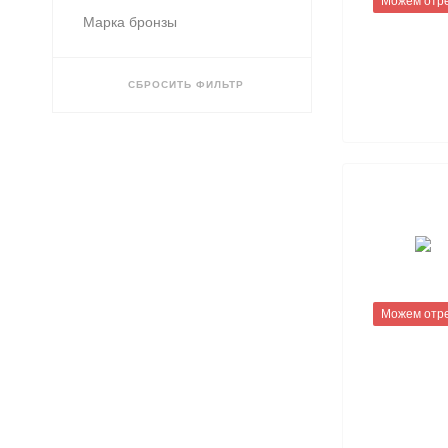
Можем отр
12.5
Марка бронзы
14
15
СБРОСИТЬ ФИЛЬТР
16
18
20
22
24
25
30
35
40
Можем отр
44
45
50
52
60