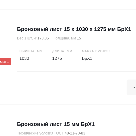
Бронзовый лист 15 х 1030 х 1275 мм БрХ1
Вес 1 шт, кг
173.35
Толщина, мм
15
ШИРИНА, ММ
ДЛИНА, ММ
МАРКА БРОНЗЫ
1030
1275
БрХ1
езать
-
Бронзовый лист 15 мм БрХ1
Технические условия ГОСТ
48-21-70-83