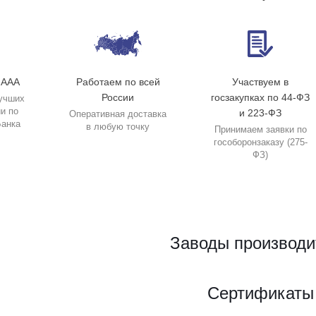
 ААА
Работаем по всей
Участвуем в
России
госзакупках по 44-ФЗ
учших
и по
и 223-ФЗ
Оперативная доставка
Банка
в любую точку
Принимаем заявки по
гособоронзаказу (275-
ФЗ)
Заводы производи
Сертификаты