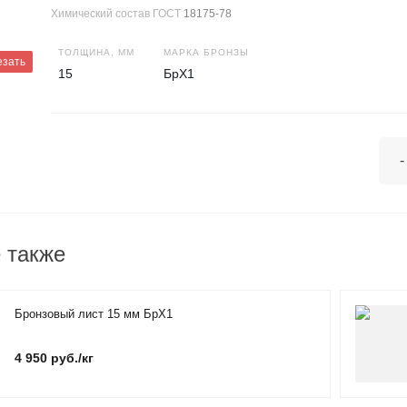
Химический состав ГОСТ
18175-78
ТОЛЩИНА, ММ
МАРКА БРОНЗЫ
езать
15
БрХ1
-
 также
Бронзовый лист 15 мм БрХ1
4 950 руб./кг