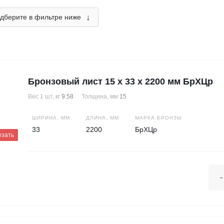
↓
дберите в фильтре ниже
Бронзовый лист 15 х 33 х 2200 мм БрХЦр
Вес 1 шт, кг
9.58
Толщина, мм
15
ШИРИНА, ММ
ДЛИНА, ММ
МАРКА БРОНЗЫ
33
2200
БрХЦр
езать
-