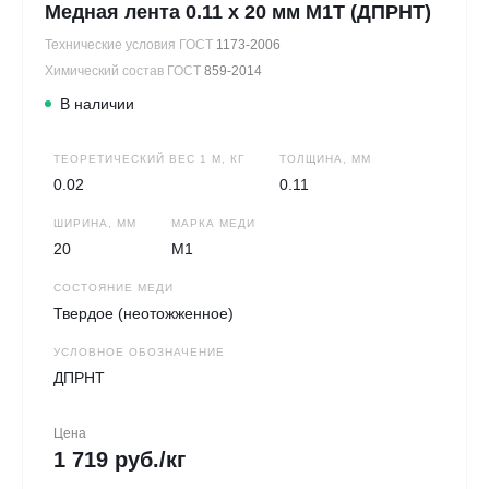
Медная лента 0.11 х 20 мм М1Т (ДПРНТ)
Технические условия ГОСТ
1173-2006
Химический состав ГОСТ
859-2014
В наличии
ТЕОРЕТИЧЕСКИЙ ВЕС 1 М, КГ
ТОЛЩИНА, ММ
0.02
0.11
ШИРИНА, ММ
МАРКА МЕДИ
20
М1
СОСТОЯНИЕ МЕДИ
Твердое (неотожженное)
УСЛОВНОЕ ОБОЗНАЧЕНИЕ
ДПРНТ
Цена
1 719 руб./кг