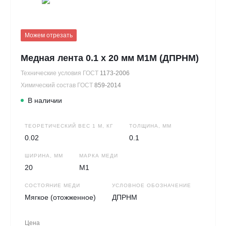
Можем отрезать
Медная лента 0.1 х 20 мм М1М (ДПРНМ)
Технические условия ГОСТ
1173-2006
Химический состав ГОСТ
859-2014
В наличии
ТЕОРЕТИЧЕСКИЙ ВЕС 1 М, КГ
ТОЛЩИНА, ММ
0.02
0.1
ШИРИНА, ММ
МАРКА МЕДИ
20
М1
СОСТОЯНИЕ МЕДИ
УСЛОВНОЕ ОБОЗНАЧЕНИЕ
Мягкое (отожженное)
ДПРНМ
Цена