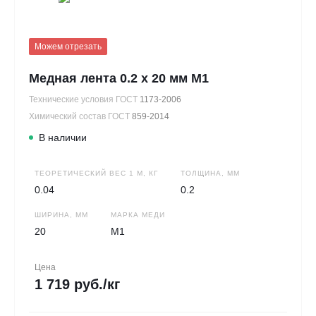
Можем отрезать
Медная лента 0.2 х 20 мм М1
Технические условия ГОСТ
1173-2006
Химический состав ГОСТ
859-2014
В наличии
ТЕОРЕТИЧЕСКИЙ ВЕС 1 М, КГ
ТОЛЩИНА, ММ
0.04
0.2
ШИРИНА, ММ
МАРКА МЕДИ
20
М1
Цена
1 719 руб./кг