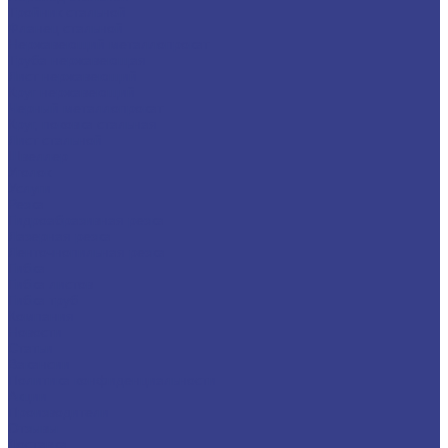
Тройник стальной
Фланец стальной
Нержавеющий металлопрокат
Труба нержавеющая
Лист нержавеющий
Круг нержавеющий
Черный металлопрокат
Круг, поковка стальная
Лист стальной
Швеллер
Уголок
Услуги
Резка
Гидроабразивная резка
Лазерная резка
Ленточнопильная резка
Гибка
Гибка листов
Гибка труб
Компания
Новости
Статьи
Вакансии
Политика конфиденциальности
Акции
Производители
Отзывы
Доставка