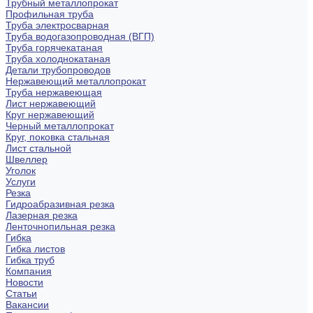
Трубный металлопрокат
Профильная труба
Труба электросварная
Труба водогазопроводная (ВГП)
Труба горячекатаная
Труба холоднокатаная
Детали трубопроводов
Нержавеющий металлопрокат
Труба нержавеющая
Лист нержавеющий
Круг нержавеющий
Черный металлопрокат
Круг, поковка стальная
Лист стальной
Швеллер
Уголок
Услуги
Резка
Гидроабразивная резка
Лазерная резка
Ленточнопильная резка
Гибка
Гибка листов
Гибка труб
Компания
Новости
Статьи
Вакансии