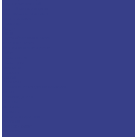
Круг нержавеющий
Черный металлопрокат
Круг, поковка стальная
Лист стальной
Швеллер
Услуги
Резка
Гидроабразивная резка
Лазерная резка
Ленточнопильная резка
Гибка
Гибка листов
Гибка труб
Компания
Новости
Статьи
Вакансии
Политика конфиденциальности
Акции
Производители
Отзывы
Доставка
Помощь
Оплата и гарантия
Доставка
Вопрос - ответ
Контакты
...