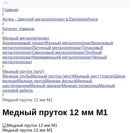
Главная
/
Астра - Цветной металлопрокат в Екатеринбурге
/
Каталог товаров
/
Медный металлопрокат
Алюминиевый прокат
Медный металлопрокат
Бронзовый
металлопрокат
Латунный металлопрокат
Титановый
металлопрокат
Свинцовый металлопрокат
Трубный
металлопрокат
Нержавеющий металлопрокат
Черный
металлопрокат
/
Медный пруток (круг)
Медные трубы
Медный пруток (круг)
Медный лист (плита)
Шина
медная
Медная лента
Медная фольга
Медный
шестигранник
Медный квадрат
Медная проволока
Медный
силовой кабель
/
Медный пруток 12 мм М1
Медный пруток 12 мм М1
Медный пруток 12 мм М1