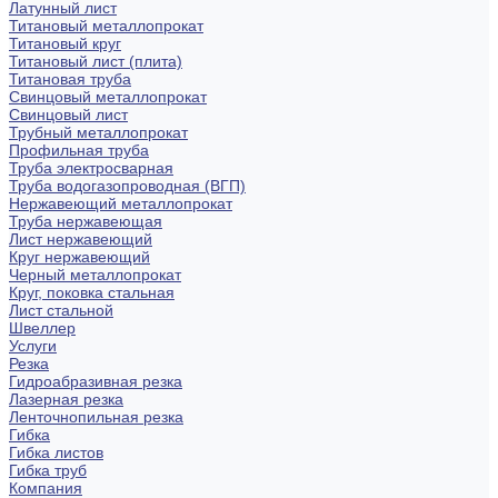
Латунный лист
Титановый металлопрокат
Титановый круг
Титановый лист (плита)
Титановая труба
Свинцовый металлопрокат
Свинцовый лист
Трубный металлопрокат
Профильная труба
Труба электросварная
Труба водогазопроводная (ВГП)
Нержавеющий металлопрокат
Труба нержавеющая
Лист нержавеющий
Круг нержавеющий
Черный металлопрокат
Круг, поковка стальная
Лист стальной
Швеллер
Услуги
Резка
Гидроабразивная резка
Лазерная резка
Ленточнопильная резка
Гибка
Гибка листов
Гибка труб
Компания