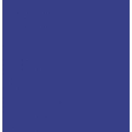
Бронзовая проволока
Бронзовая лента
Бронзовый шестигранник
Латунный металлопрокат
Латунный пруток (круг)
Латунный шестигранник
Латунный лист
Латунная лента
Латунный квадрат
Труба латунная
Фольга латунная
Латунная проволока
Титановый металлопрокат
Титановый круг
Титановый лист (плита)
Титановая труба
Свинцовый металлопрокат
Свинцовый лист
Трубный металлопрокат
Профильная труба
Труба электросварная
Труба водогазопроводная (ВГП)
Труба горячекатаная
Труба холоднокатаная
Детали трубопроводов
Заглушка стальная
Отвод стальной
Переход стальной