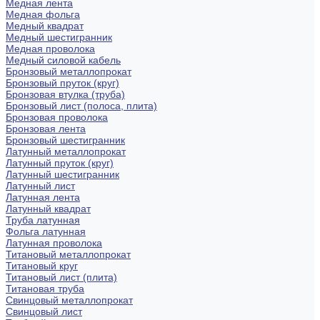
Медная лента
Медная фольга
Медный квадрат
Медный шестигранник
Медная проволока
Медный силовой кабель
Бронзовый металлопрокат
Бронзовый пруток (круг)
Бронзовая втулка (труба)
Бронзовый лист (полоса, плита)
Бронзовая проволока
Бронзовая лента
Бронзовый шестигранник
Латунный металлопрокат
Латунный пруток (круг)
Латунный шестигранник
Латунный лист
Латунная лента
Латунный квадрат
Труба латунная
Фольга латунная
Латунная проволока
Титановый металлопрокат
Титановый круг
Титановый лист (плита)
Титановая труба
Свинцовый металлопрокат
Свинцовый лист