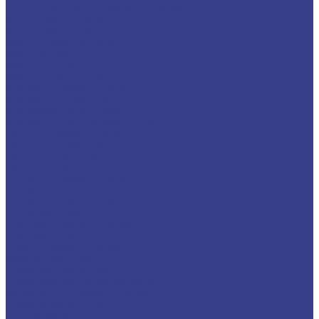
Лист алюминиевый рифленый квинтет
Алюминиевый уголок
Алюминиевый лист
Медный металлопрокат
Медные трубы
Медный пруток (круг)
Медный лист (плита)
Бронзовый металлопрокат
Бронзовый пруток (круг)
Бронзовая втулка (труба)
Бронзовый лист (полоса, плита)
Латунный металлопрокат
Латунный пруток (круг)
Латунный шестигранник
Латунный лист
Титановый металлопрокат
Титановый круг
Титановый лист (плита)
Титановая труба
Свинцовый металлопрокат
Свинцовый лист
Трубный металлопрокат
Профильная труба
Труба электросварная
Труба водогазопроводная (ВГП)
Нержавеющий металлопрокат
Труба нержавеющая
Лист нержавеющий