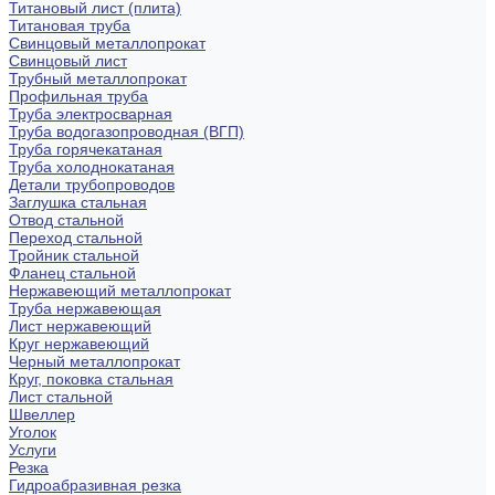
Титановый лист (плита)
Титановая труба
Свинцовый металлопрокат
Свинцовый лист
Трубный металлопрокат
Профильная труба
Труба электросварная
Труба водогазопроводная (ВГП)
Труба горячекатаная
Труба холоднокатаная
Детали трубопроводов
Заглушка стальная
Отвод стальной
Переход стальной
Тройник стальной
Фланец стальной
Нержавеющий металлопрокат
Труба нержавеющая
Лист нержавеющий
Круг нержавеющий
Черный металлопрокат
Круг, поковка стальная
Лист стальной
Швеллер
Уголок
Услуги
Резка
Гидроабразивная резка