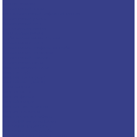
Каталог товаров
Алюминиевый прокат
Лист алюминиевый рифленый квинтет
Алюминиевый уголок
Алюминиевый лист
Пруток алюминиевый
Шина алюминиевая
Труба алюминиевая круглая
Алюминиевая плита
Алюминиевая профильная труба
Алюминиевая проволока
Алюминиевый швеллер
Алюминиевая лента
Медный металлопрокат
Медные трубы
Медный пруток (круг)
Медный лист (плита)
Шина медная
Медная лента
Медная фольга
Медный квадрат
Медный шестигранник
Медная проволока
Медный силовой кабель
Бронзовый металлопрокат
Бронзовый пруток (круг)
Бронзовая втулка (труба)
Бронзовый лист (полоса, плита)