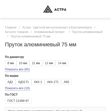
Главная
/
Астра - Цветной металлопрокат в Екатеринбурге
/
Каталог товаров
/
Алюминиевый прокат
/
Пруток алюминиевый
/
Пруток алюминиевый 75 мм
Пруток алюминиевый 75 мм
По диаметру
8 мм
10 мм
11 мм
12 мм
14 мм
Показать все (65)
По марке
АД1
АД31Т1
АК4-1
АК4-1Т1
АК6
Показать все (19)
По ГОСТ
ГОСТ 21488-97