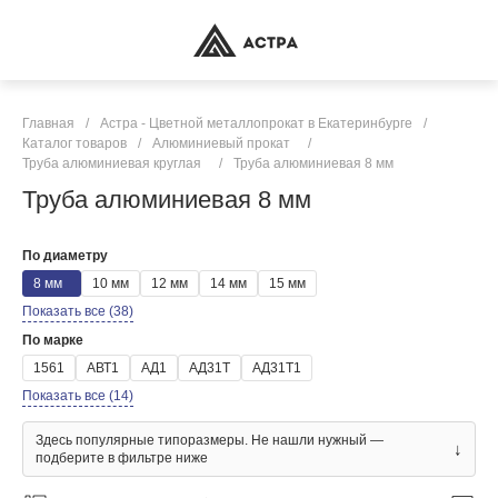
Главная
/
Астра - Цветной металлопрокат в Екатеринбурге
/
Каталог товаров
/
Алюминиевый прокат
/
Труба алюминиевая круглая
/
Труба алюминиевая 8 мм
Труба алюминиевая 8 мм
По диаметру
8 мм
10 мм
12 мм
14 мм
15 мм
Показать все (38)
По марке
1561
АВТ1
АД1
АД31Т
АД31Т1
Показать все (14)
Здесь популярные типоразмеры. Не нашли нужный —
↓
подберите в фильтре ниже