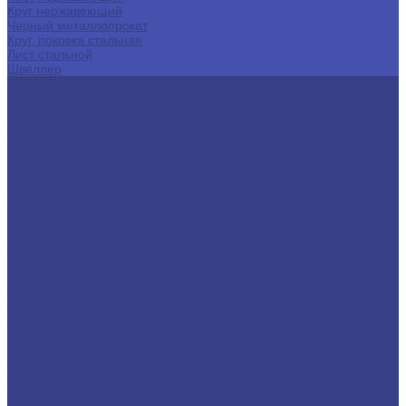
Круг нержавеющий
Черный металлопрокат
Круг, поковка стальная
Лист стальной
Швеллер
Услуги
Резка
Гидроабразивная резка
Лазерная резка
Ленточнопильная резка
Гибка
Гибка листов
Гибка труб
Компания
Новости
Статьи
Вакансии
Политика конфиденциальности
Акции
Производители
Отзывы
Доставка
Помощь
Оплата и гарантия
Доставка
Вопрос - ответ
Контакты
...