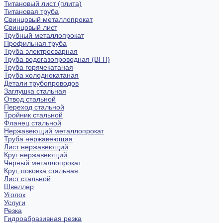
Титановый лист (плита)
Титановая труба
Свинцовый металлопрокат
Свинцовый лист
Трубный металлопрокат
Профильная труба
Труба электросварная
Труба водогазопроводная (ВГП)
Труба горячекатаная
Труба холоднокатаная
Детали трубопроводов
Заглушка стальная
Отвод стальной
Переход стальной
Тройник стальной
Фланец стальной
Нержавеющий металлопрокат
Труба нержавеющая
Лист нержавеющий
Круг нержавеющий
Черный металлопрокат
Круг, поковка стальная
Лист стальной
Швеллер
Уголок
Услуги
Резка
Гидроабразивная резка