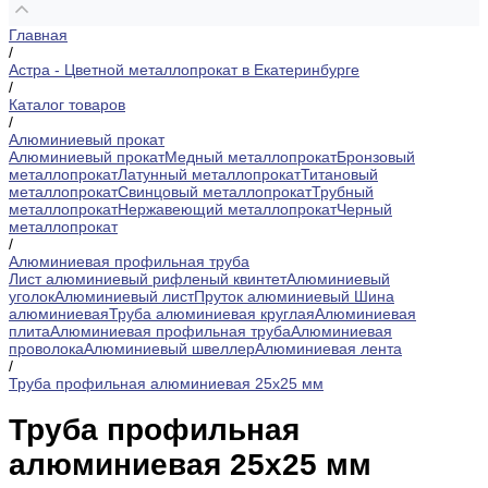
Главная
/
Астра - Цветной металлопрокат в Екатеринбурге
/
Каталог товаров
/
Алюминиевый прокат
Алюминиевый прокат
Медный металлопрокат
Бронзовый
металлопрокат
Латунный металлопрокат
Титановый
металлопрокат
Свинцовый металлопрокат
Трубный
металлопрокат
Нержавеющий металлопрокат
Черный
металлопрокат
/
Алюминиевая профильная труба
Лист алюминиевый рифленый квинтет
Алюминиевый
уголок
Алюминиевый лист
Пруток алюминиевый
Шина
алюминиевая
Труба алюминиевая круглая
Алюминиевая
плита
Алюминиевая профильная труба
Алюминиевая
проволока
Алюминиевый швеллер
Алюминиевая лента
/
Труба профильная алюминиевая 25х25 мм
Труба профильная
алюминиевая 25х25 мм