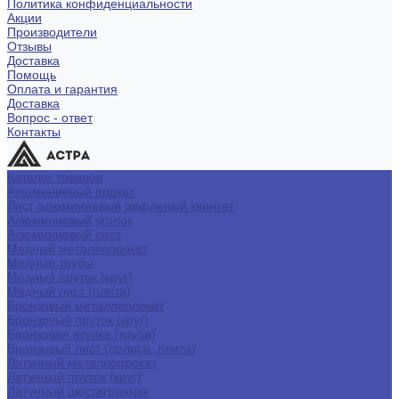
Политика конфиденциальности
Акции
Производители
Отзывы
Доставка
Помощь
Оплата и гарантия
Доставка
Вопрос - ответ
Контакты
Каталог товаров
Алюминиевый прокат
Лист алюминиевый рифленый квинтет
Алюминиевый уголок
Алюминиевый лист
Медный металлопрокат
Медные трубы
Медный пруток (круг)
Медный лист (плита)
Бронзовый металлопрокат
Бронзовый пруток (круг)
Бронзовая втулка (труба)
Бронзовый лист (полоса, плита)
Латунный металлопрокат
Латунный пруток (круг)
Латунный шестигранник