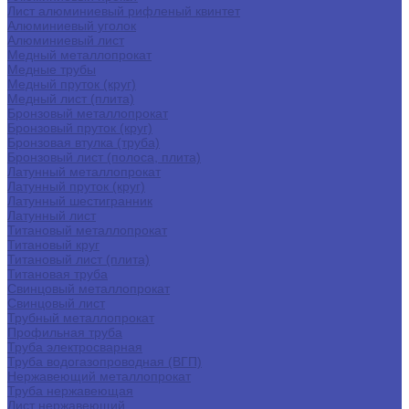
Лист алюминиевый рифленый квинтет
Алюминиевый уголок
Алюминиевый лист
Медный металлопрокат
Медные трубы
Медный пруток (круг)
Медный лист (плита)
Бронзовый металлопрокат
Бронзовый пруток (круг)
Бронзовая втулка (труба)
Бронзовый лист (полоса, плита)
Латунный металлопрокат
Латунный пруток (круг)
Латунный шестигранник
Латунный лист
Титановый металлопрокат
Титановый круг
Титановый лист (плита)
Титановая труба
Свинцовый металлопрокат
Свинцовый лист
Трубный металлопрокат
Профильная труба
Труба электросварная
Труба водогазопроводная (ВГП)
Нержавеющий металлопрокат
Труба нержавеющая
Лист нержавеющий