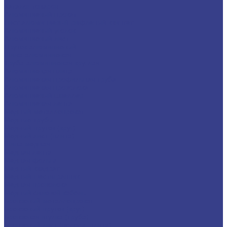
Каталог товаров
Алюминиевый прокат
Лист алюминиевый рифленый квинтет
Алюминиевый уголок
Алюминиевый лист
Пруток алюминиевый
Шина алюминиевая
Труба алюминиевая круглая
Алюминиевая плита
Алюминиевая профильная труба
Алюминиевая проволока
Алюминиевый швеллер
Алюминиевая лента
Медный металлопрокат
Медные трубы
Медный пруток (круг)
Медный лист (плита)
Шина медная
Медная лента
Медная фольга
Медный квадрат
Медный шестигранник
Медная проволока
Медный силовой кабель
Бронзовый металлопрокат
Бронзовый пруток (круг)
Бронзовая втулка (труба)
Бронзовый лист (полоса, плита)