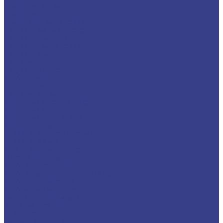
Бронзовая проволока
Бронзовая лента
Бронзовый шестигранник
Латунный металлопрокат
Латунный пруток (круг)
Латунный шестигранник
Латунный лист
Латунная лента
Латунный квадрат
Труба латунная
Фольга латунная
Латунная проволока
Титановый металлопрокат
Титановый круг
Титановый лист (плита)
Титановая труба
Свинцовый металлопрокат
Свинцовый лист
Трубный металлопрокат
Профильная труба
Труба электросварная
Труба водогазопроводная (ВГП)
Труба горячекатаная
Труба холоднокатаная
Детали трубопроводов
Заглушка стальная
Отвод стальной
Переход стальной