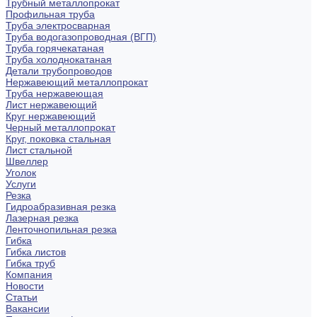
Трубный металлопрокат
Профильная труба
Труба электросварная
Труба водогазопроводная (ВГП)
Труба горячекатаная
Труба холоднокатаная
Детали трубопроводов
Нержавеющий металлопрокат
Труба нержавеющая
Лист нержавеющий
Круг нержавеющий
Черный металлопрокат
Круг, поковка стальная
Лист стальной
Швеллер
Уголок
Услуги
Резка
Гидроабразивная резка
Лазерная резка
Ленточнопильная резка
Гибка
Гибка листов
Гибка труб
Компания
Новости
Статьи
Вакансии