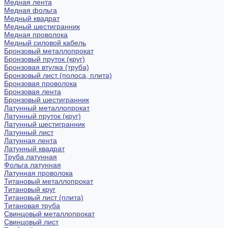
Медная лента
Медная фольга
Медный квадрат
Медный шестигранник
Медная проволока
Медный силовой кабель
Бронзовый металлопрокат
Бронзовый пруток (круг)
Бронзовая втулка (труба)
Бронзовый лист (полоса, плита)
Бронзовая проволока
Бронзовая лента
Бронзовый шестигранник
Латунный металлопрокат
Латунный пруток (круг)
Латунный шестигранник
Латунный лист
Латунная лента
Латунный квадрат
Труба латунная
Фольга латунная
Латунная проволока
Титановый металлопрокат
Титановый круг
Титановый лист (плита)
Титановая труба
Свинцовый металлопрокат
Свинцовый лист