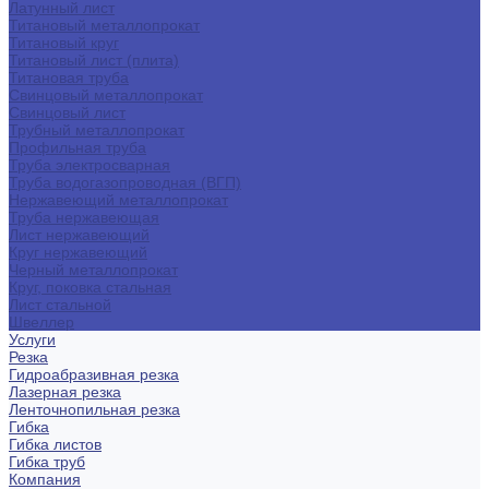
Латунный лист
Титановый металлопрокат
Титановый круг
Титановый лист (плита)
Титановая труба
Свинцовый металлопрокат
Свинцовый лист
Трубный металлопрокат
Профильная труба
Труба электросварная
Труба водогазопроводная (ВГП)
Нержавеющий металлопрокат
Труба нержавеющая
Лист нержавеющий
Круг нержавеющий
Черный металлопрокат
Круг, поковка стальная
Лист стальной
Швеллер
Услуги
Резка
Гидроабразивная резка
Лазерная резка
Ленточнопильная резка
Гибка
Гибка листов
Гибка труб
Компания