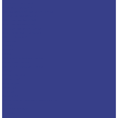
Тройник стальной
Фланец стальной
Нержавеющий металлопрокат
Труба нержавеющая
Лист нержавеющий
Круг нержавеющий
Черный металлопрокат
Круг, поковка стальная
Лист стальной
Швеллер
Уголок
Услуги
Резка
Гидроабразивная резка
Лазерная резка
Ленточнопильная резка
Гибка
Гибка листов
Гибка труб
Компания
Новости
Статьи
Вакансии
Политика конфиденциальности
Акции
Производители
Отзывы
Доставка