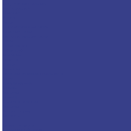
Круг, поковка стальная
Лист стальной
Швеллер
Услуги
Резка
Гидроабразивная резка
Лазерная резка
Ленточнопильная резка
Гибка
Гибка листов
Гибка труб
Компания
Новости
Статьи
Вакансии
Политика конфиденциальности
Акции
Производители
Отзывы
Доставка
Помощь
Оплата и гарантия
Доставка
Вопрос - ответ
Контакты
...
Каталог товаров
Алюминиевый прокат