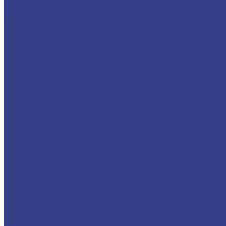
Нержавеющий металлопрокат
Труба нержавеющая
Лист нержавеющий
Круг нержавеющий
Черный металлопрокат
Круг, поковка стальная
Лист стальной
Швеллер
Уголок
Услуги
Резка
Гидроабразивная резка
Лазерная резка
Ленточнопильная резка
Гибка
Гибка листов
Гибка труб
Компания
Новости
Статьи
Вакансии
Политика конфиденциальности
Акции
Производители
Отзывы
Доставка
Помощь
Оплата и гарантия