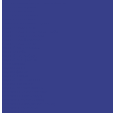
Лист алюминиевый рифленый квинтет
Алюминиевый уголок
Алюминиевый лист
Пруток алюминиевый
Шина алюминиевая
Труба алюминиевая круглая
Алюминиевая плита
Алюминиевая профильная труба
Алюминиевая проволока
Алюминиевый швеллер
Алюминиевая лента
Медный металлопрокат
Медные трубы
Медный пруток (круг)
Медный лист (плита)
Шина медная
Медная лента
Медная фольга
Медный квадрат
Медный шестигранник
Медная проволока
Медный силовой кабель
Бронзовый металлопрокат
Бронзовый пруток (круг)
Бронзовая втулка (труба)
Бронзовый лист (полоса, плита)
Бронзовая проволока
Бронзовая лента