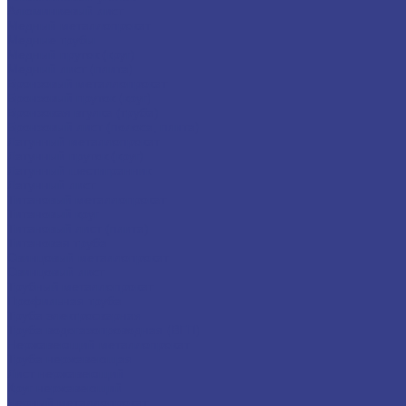
Алюминиевый лист
Медный металлопрокат
Медные трубы
Медный пруток (круг)
Медный лист (плита)
Бронзовый металлопрокат
Бронзовый пруток (круг)
Бронзовая втулка (труба)
Бронзовый лист (полоса, плита)
Латунный металлопрокат
Латунный пруток (круг)
Латунный шестигранник
Латунный лист
Титановый металлопрокат
Титановый круг
Титановый лист (плита)
Титановая труба
Свинцовый металлопрокат
Свинцовый лист
Трубный металлопрокат
Профильная труба
Труба электросварная
Труба водогазопроводная (ВГП)
Нержавеющий металлопрокат
Труба нержавеющая
Лист нержавеющий
Круг нержавеющий
Черный металлопрокат