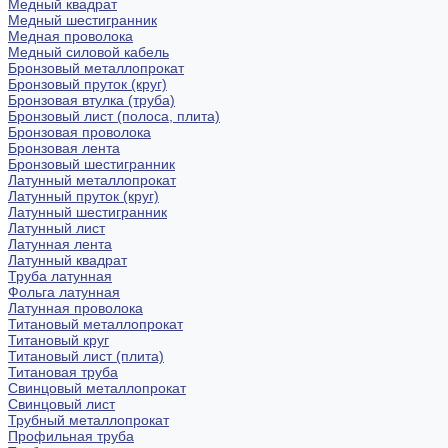
Медный квадрат
Медный шестигранник
Медная проволока
Медный силовой кабель
Бронзовый металлопрокат
Бронзовый пруток (круг)
Бронзовая втулка (труба)
Бронзовый лист (полоса, плита)
Бронзовая проволока
Бронзовая лента
Бронзовый шестигранник
Латунный металлопрокат
Латунный пруток (круг)
Латунный шестигранник
Латунный лист
Латунная лента
Латунный квадрат
Труба латунная
Фольга латунная
Латунная проволока
Титановый металлопрокат
Титановый круг
Титановый лист (плита)
Титановая труба
Свинцовый металлопрокат
Свинцовый лист
Трубный металлопрокат
Профильная труба