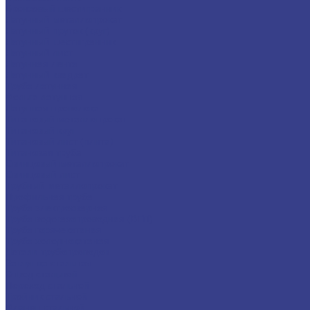
Бронзовый шестигранник
Латунный металлопрокат
Латунный пруток (круг)
Латунный шестигранник
Латунный лист
Латунная лента
Латунный квадрат
Труба латунная
Фольга латунная
Латунная проволока
Титановый металлопрокат
Титановый круг
Титановый лист (плита)
Титановая труба
Свинцовый металлопрокат
Свинцовый лист
Трубный металлопрокат
Профильная труба
Труба электросварная
Труба водогазопроводная (ВГП)
Труба горячекатаная
Труба холоднокатаная
Детали трубопроводов
Заглушка стальная
Отвод стальной
Переход стальной
Тройник стальной
Фланец стальной