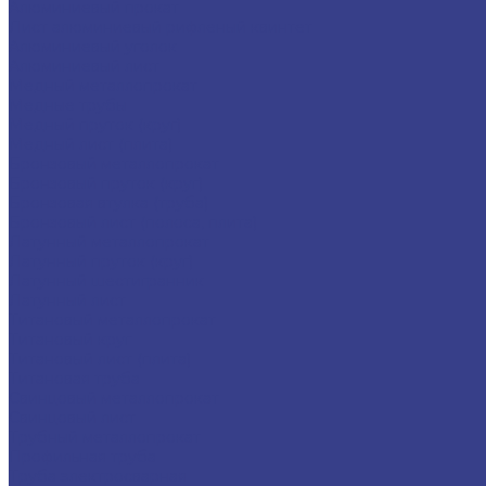
Алюминиевый прокат
Лист алюминиевый рифленый квинтет
Алюминиевый уголок
Алюминиевый лист
Медный металлопрокат
Медные трубы
Медный пруток (круг)
Медный лист (плита)
Бронзовый металлопрокат
Бронзовый пруток (круг)
Бронзовая втулка (труба)
Бронзовый лист (полоса, плита)
Латунный металлопрокат
Латунный пруток (круг)
Латунный шестигранник
Латунный лист
Титановый металлопрокат
Титановый круг
Титановый лист (плита)
Титановая труба
Свинцовый металлопрокат
Свинцовый лист
Трубный металлопрокат
Профильная труба
Труба электросварная