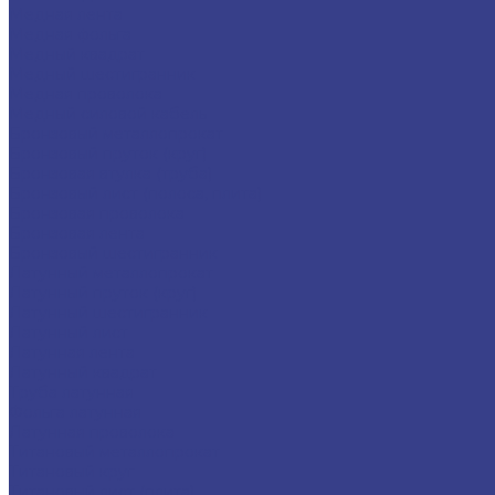
Медная лента
Медная фольга
Медный квадрат
Медный шестигранник
Медная проволока
Медный силовой кабель
Бронзовый металлопрокат
Бронзовый пруток (круг)
Бронзовая втулка (труба)
Бронзовый лист (полоса, плита)
Бронзовая проволока
Бронзовая лента
Бронзовый шестигранник
Латунный металлопрокат
Латунный пруток (круг)
Латунный шестигранник
Латунный лист
Латунная лента
Латунный квадрат
Труба латунная
Фольга латунная
Латунная проволока
Титановый металлопрокат
Титановый круг
Титановый лист (плита)