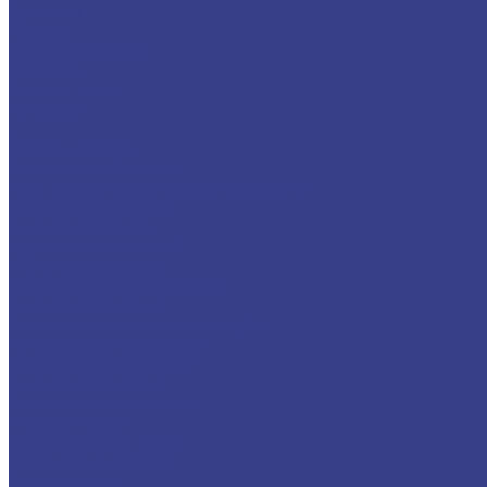
Доставка
Помощь
Оплата и гарантия
Доставка
Вопрос - ответ
Контакты
...
Каталог товаров
Алюминиевый прокат
Лист алюминиевый рифленый квинтет
Алюминиевый уголок
Алюминиевый лист
Пруток алюминиевый
Шина алюминиевая
Труба алюминиевая круглая
Алюминиевая плита
Алюминиевая профильная труба
Алюминиевая проволока
Алюминиевый швеллер
Алюминиевая лента
Медный металлопрокат
Медные трубы
Медный пруток (круг)
Медный лист (плита)
Шина медная