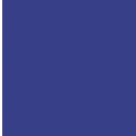
Труба водогазопроводная (ВГП)
Нержавеющий металлопрокат
Труба нержавеющая
Лист нержавеющий
Круг нержавеющий
Черный металлопрокат
Круг, поковка стальная
Лист стальной
Швеллер
Услуги
Резка
Гидроабразивная резка
Лазерная резка
Ленточнопильная резка
Гибка
Гибка листов
Гибка труб
Компания
Новости
Статьи
Вакансии
Политика конфиденциальности
Акции
Производители
Отзывы