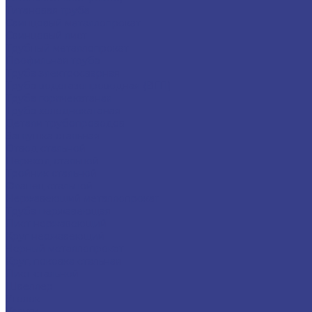
Титановая труба
Свинцовый металлопрокат
Свинцовый лист
Трубный металлопрокат
Профильная труба
Труба электросварная
Труба водогазопроводная (ВГП)
Труба горячекатаная
Труба холоднокатаная
Детали трубопроводов
Заглушка стальная
Отвод стальной
Переход стальной
Тройник стальной
Фланец стальной
Нержавеющий металлопрокат
Труба нержавеющая
Лист нержавеющий
Круг нержавеющий
Черный металлопрокат
Круг, поковка стальная
Лист стальной
Швеллер
Уголок
Услуги