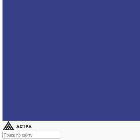
Резка
Гидроабразивная резка
Лазерная резка
Ленточнопильная резка
Гибка
Гибка листов
Гибка труб
Компания
Новости
Статьи
Вакансии
Политика конфиденциальности
Акции
Производители
Отзывы
Доставка
Помощь
Оплата и гарантия
Доставка
Вопрос - ответ
Контакты