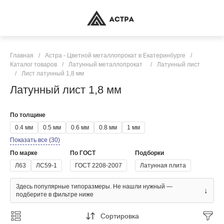
Главная
/
Астра - Цветной металлопрокат в Екатеринбурге
/
Каталог товаров
/
Латунный металлопрокат
/
Латунный лист
/
Лист латунный 1,8 мм
Латунный лист 1,8 мм
По толщине
0.4 мм
0.5 мм
0.6 мм
0.8 мм
1 мм
Показать все (30)
По марке
По ГОСТ
Подборки
Л63
ЛС59-1
ГОСТ 2208-2007
Латунная плита
Здесь популярные типоразмеры. Не нашли нужный —
↓
подберите в фильтре ниже
Сортировка