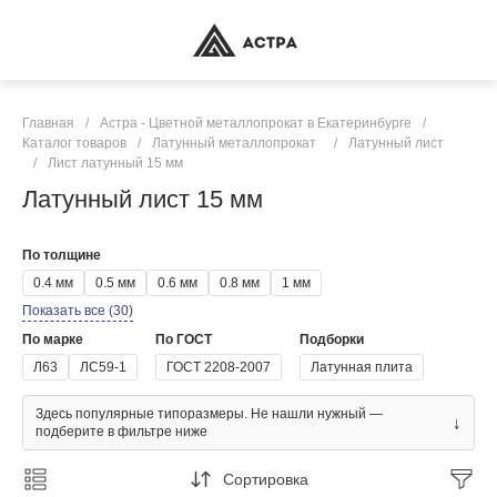
Главная
/
Астра - Цветной металлопрокат в Екатеринбурге
/
Каталог товаров
/
Латунный металлопрокат
/
Латунный лист
/
Лист латунный 15 мм
Латунный лист 15 мм
По толщине
0.4 мм
0.5 мм
0.6 мм
0.8 мм
1 мм
Показать все (30)
По марке
По ГОСТ
Подборки
Л63
ЛС59-1
ГОСТ 2208-2007
Латунная плита
Здесь популярные типоразмеры. Не нашли нужный —
↓
подберите в фильтре ниже
Сортировка