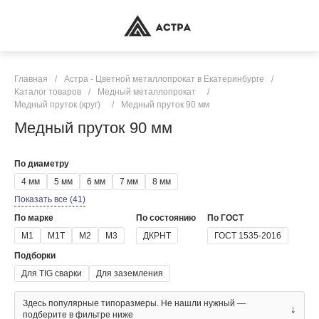
Главная
/
Астра - Цветной металлопрокат в Екатеринбурге
/
Каталог товаров
/
Медный металлопрокат
/
Медный пруток (круг)
/
Медный пруток 90 мм
Медный пруток 90 мм
По диаметру
4 мм
5 мм
6 мм
7 мм
8 мм
Показать все (41)
По марке
По состоянию
По ГОСТ
М1
М1Т
М2
М3
ДКРНТ
ГОСТ 1535-2016
Подборки
Для TIG сварки
Для заземления
Здесь популярные типоразмеры. Не нашли нужный —
↓
подберите в фильтре ниже