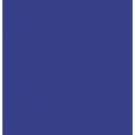
Бронзовая проволока
Бронзовая лента
Бронзовый шестигранник
Латунный металлопрокат
Латунный пруток (круг)
Латунный шестигранник
Латунный лист
Латунная лента
Латунный квадрат
Труба латунная
Фольга латунная
Латунная проволока
Титановый металлопрокат
Титановый круг
Титановый лист (плита)
Титановая труба
Свинцовый металлопрокат
Свинцовый лист
Трубный металлопрокат
Профильная труба
Труба электросварная
Труба водогазопроводная (ВГП)
Труба горячекатаная
Труба холоднокатаная
Детали трубопроводов
Заглушка стальная
Отвод стальной
Переход стальной