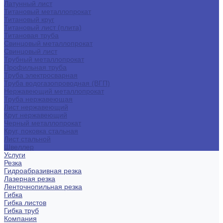
Латунный лист
Титановый металлопрокат
Титановый круг
Титановый лист (плита)
Титановая труба
Свинцовый металлопрокат
Свинцовый лист
Трубный металлопрокат
Профильная труба
Труба электросварная
Труба водогазопроводная (ВГП)
Нержавеющий металлопрокат
Труба нержавеющая
Лист нержавеющий
Круг нержавеющий
Черный металлопрокат
Круг, поковка стальная
Лист стальной
Швеллер
Услуги
Резка
Гидроабразивная резка
Лазерная резка
Ленточнопильная резка
Гибка
Гибка листов
Гибка труб
Компания