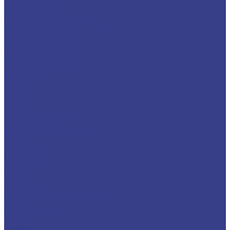
Тройник стальной
Фланец стальной
Нержавеющий металлопрокат
Труба нержавеющая
Лист нержавеющий
Круг нержавеющий
Черный металлопрокат
Круг, поковка стальная
Лист стальной
Швеллер
Уголок
Услуги
Резка
Гидроабразивная резка
Лазерная резка
Ленточнопильная резка
Гибка
Гибка листов
Гибка труб
Компания
Новости
Статьи
Вакансии
Политика конфиденциальности
Акции
Производители
Отзывы
Доставка