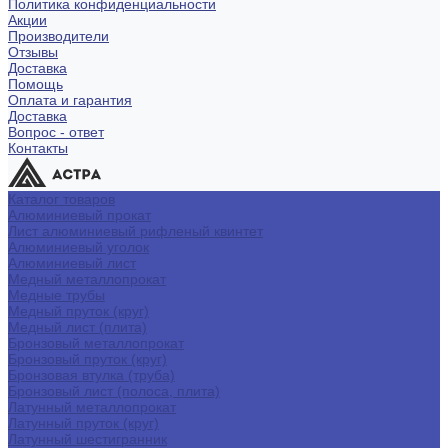
Политика конфиденциальности
Акции
Производители
Отзывы
Доставка
Помощь
Оплата и гарантия
Доставка
Вопрос - ответ
Контакты
Каталог товаров
Алюминиевый прокат
Лист алюминиевый рифленый квинтет
Алюминиевый уголок
Алюминиевый лист
Медный металлопрокат
Медные трубы
Медный пруток (круг)
Медный лист (плита)
Бронзовый металлопрокат
Бронзовый пруток (круг)
Бронзовая втулка (труба)
Бронзовый лист (полоса, плита)
Латунный металлопрокат
Латунный пруток (круг)
Латунный шестигранник