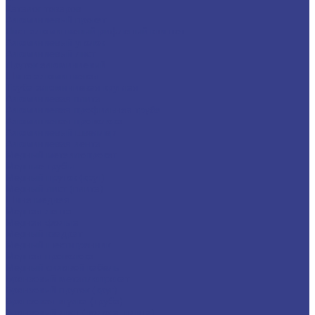
Каталог товаров
Алюминиевый прокат
Лист алюминиевый рифленый квинтет
Алюминиевый уголок
Алюминиевый лист
Пруток алюминиевый
Шина алюминиевая
Труба алюминиевая круглая
Алюминиевая плита
Алюминиевая профильная труба
Алюминиевая проволока
Алюминиевый швеллер
Алюминиевая лента
Медный металлопрокат
Медные трубы
Медный пруток (круг)
Медный лист (плита)
Шина медная
Медная лента
Медная фольга
Медный квадрат
Медный шестигранник
Медная проволока
Медный силовой кабель
Бронзовый металлопрокат
Бронзовый пруток (круг)
Бронзовая втулка (труба)
Бронзовый лист (полоса, плита)