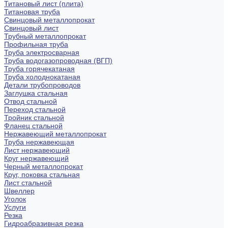
Титановый лист (плита)
Титановая труба
Свинцовый металлопрокат
Свинцовый лист
Трубный металлопрокат
Профильная труба
Труба электросварная
Труба водогазопроводная (ВГП)
Труба горячекатаная
Труба холоднокатаная
Детали трубопроводов
Заглушка стальная
Отвод стальной
Переход стальной
Тройник стальной
Фланец стальной
Нержавеющий металлопрокат
Труба нержавеющая
Лист нержавеющий
Круг нержавеющий
Черный металлопрокат
Круг, поковка стальная
Лист стальной
Швеллер
Уголок
Услуги
Резка
Гидроабразивная резка