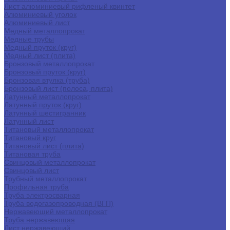
Лист алюминиевый рифленый квинтет
Алюминиевый уголок
Алюминиевый лист
Медный металлопрокат
Медные трубы
Медный пруток (круг)
Медный лист (плита)
Бронзовый металлопрокат
Бронзовый пруток (круг)
Бронзовая втулка (труба)
Бронзовый лист (полоса, плита)
Латунный металлопрокат
Латунный пруток (круг)
Латунный шестигранник
Латунный лист
Титановый металлопрокат
Титановый круг
Титановый лист (плита)
Титановая труба
Свинцовый металлопрокат
Свинцовый лист
Трубный металлопрокат
Профильная труба
Труба электросварная
Труба водогазопроводная (ВГП)
Нержавеющий металлопрокат
Труба нержавеющая
Лист нержавеющий