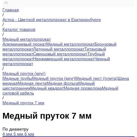
Главная
/
Астра - Цветной металлопрокат в Екатеринбурге
/
Каталог товаров
/
Медный металлопрокат
Алюминиевый прокат
Медный металлопрокат
Бронзовый
металлопрокат
Латунный металлопрокат
Титановый
металлопрокат
Свинцовый металлопрокат
Трубный
металлопрокат
Нержавеющий металлопрокат
Черный
металлопрокат
/
Медный пруток (круг)
Медные трубы
Медный пруток (круг)
Медный лист (плита)
Шина
медная
Медная лента
Медная фольга
Медный
шестигранник
Медный квадрат
Медная проволока
Медный
силовой кабель
/
Медный пруток 7 мм
Медный пруток 7 мм
По диаметру
4 мм
5 мм
6 мм