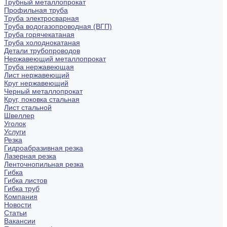
Трубный металлопрокат
Профильная труба
Труба электросварная
Труба водогазопроводная (ВГП)
Труба горячекатаная
Труба холоднокатаная
Детали трубопроводов
Нержавеющий металлопрокат
Труба нержавеющая
Лист нержавеющий
Круг нержавеющий
Черный металлопрокат
Круг, поковка стальная
Лист стальной
Швеллер
Уголок
Услуги
Резка
Гидроабразивная резка
Лазерная резка
Ленточнопильная резка
Гибка
Гибка листов
Гибка труб
Компания
Новости
Статьи
Вакансии