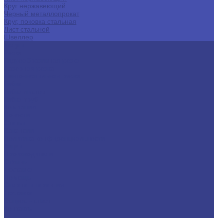
Круг нержавеющий
Черный металлопрокат
Круг, поковка стальная
Лист стальной
Швеллер
Услуги
Резка
Гидроабразивная резка
Лазерная резка
Ленточнопильная резка
Гибка
Гибка листов
Гибка труб
Компания
Новости
Статьи
Вакансии
Политика конфиденциальности
Акции
Производители
Отзывы
Доставка
Помощь
Оплата и гарантия
Доставка
Вопрос - ответ
Контакты
...