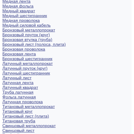
Медная лента
Медная фольга
Медный квадрат
Медный шестигранник
Медная проволока
Медный силовой кабель
Бронзовый металлопрокат
Бронзовый пруток (круг)
Бронзовая втулка (труба)
Бронзовый лист (полоса, плита)
Бронзовая проволока
Бронзовая лента
Бронзовый шестигранник
Латунный металлопрокат
Латунный пруток (круг)
Латунный шестигранник
Латунный лист
Латунная лента
Латунный квадрат
Труба латунная
Фольга латунная
Латунная проволока
Титановый металлопрокат
Титановый круг
Титановый лист (плита)
Титановая труба
Свинцовый металлопрокат
Свинцовый лист