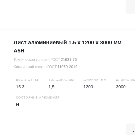
-
Лист алюминиевый 1.5 х 1200 х 3000 мм
А5Н
Технические условия ГОСТ
21631-76
Химический состав ГОСТ
11069-2019
ВЕС 1 ШТ, КГ
ТОЛЩИНА, ММ
ШИРИНА, ММ
ДЛИНА, М
15.3
1,5
1200
3000
СОСТОЯНИЕ АЛЮМИНИЯ
Н
-