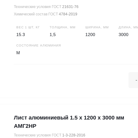
Технические условия ГОСТ
21631-76
Химический состав ГОСТ
4784-2019
ВЕС 1 ШТ, КГ
ТОЛЩИНА, ММ
ШИРИНА, ММ
ДЛИНА, М
15.3
1,5
1200
3000
СОСТОЯНИЕ АЛЮМИНИЯ
М
-
Лист алюминиевый 1.5 х 1200 х 3000 мм
АМГ2НР
Технические условия ГОСТ
1-3-228-2016