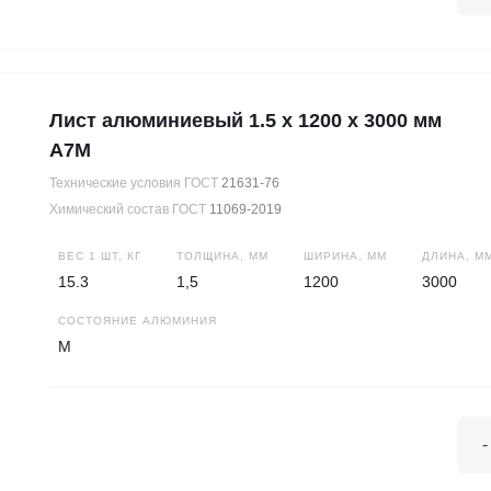
Лист алюминиевый 1.5 х 1200 х 3000 мм
А7М
Технические условия ГОСТ
21631-76
Химический состав ГОСТ
11069-2019
ВЕС 1 ШТ, КГ
ТОЛЩИНА, ММ
ШИРИНА, ММ
ДЛИНА, М
15.3
1,5
1200
3000
СОСТОЯНИЕ АЛЮМИНИЯ
М
-