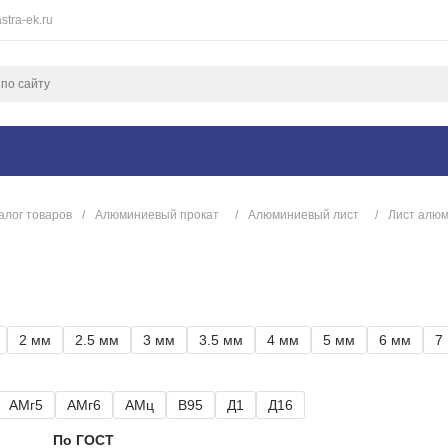
stra-ek.ru
алог товаров
/
Алюминиевый прокат
/
Алюминиевый лист
/
Лист алюм
2 мм
2.5 мм
3 мм
3.5 мм
4 мм
5 мм
6 мм
7
АМг5
АМг6
АМц
В95
Д1
Д16
По ГОСТ