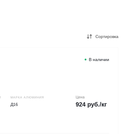
+7 (343) 346-85-12
г. Новоберезовский, ул.
Чапаева 43
Пн-Чт: 9:00-16:00 (обед
12:00-13:00) Пт: 9:00-
15:00 (обед 12:00-
13:00) Сб-Вс: Выходной
Сортировка
Погрузка по записи
info@astra-ek.ru
В наличии
Цена
М
МАРКА АЛЮМИНИЯ
924 руб./кг
Д16