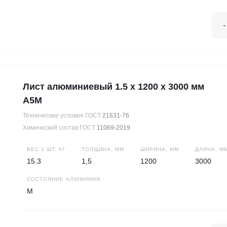
-
Лист алюминиевый 1.5 х 1200 х 3000 мм
А5М
Технические условия ГОСТ
21631-76
Химический состав ГОСТ
11069-2019
ВЕС 1 ШТ, КГ
ТОЛЩИНА, ММ
ШИРИНА, ММ
ДЛИНА, М
15.3
1,5
1200
3000
СОСТОЯНИЕ АЛЮМИНИЯ
М