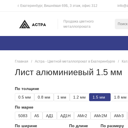
г. Екатеринбург, Вишнёвая 69Б, 3 этаж, офис 312
info@a
Продажа цветного
металлопроката
Главная
/
Астра - Цветной металлопрокат в Екатеринбурге
/
Кат
Лист алюминиевый 1.5 мм
По толщине
0.5 мм
0.8 мм
1 мм
1.2 мм
1.5 мм
1.8 мм
По марке
5083
А5
АД1
АД1Н
АМг2
АМг2М
АМг3
По ширине
По длине
По размеру