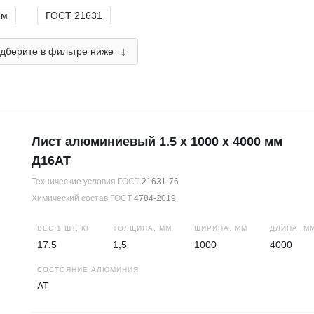
мм
ГОСТ 21631
↓
дберите в фильтре ниже
Лист алюминиевый 1.5 х 1000 х 4000 мм
Д16АТ
Технические условия ГОСТ
21631-76
Химический состав ГОСТ
4784-2019
ВЕС 1 ШТ, КГ
ТОЛЩИНА, ММ
ШИРИНА, ММ
ДЛИНА, М
17.5
1,5
1000
4000
СОСТОЯНИЕ АЛЮМИНИЯ
АТ