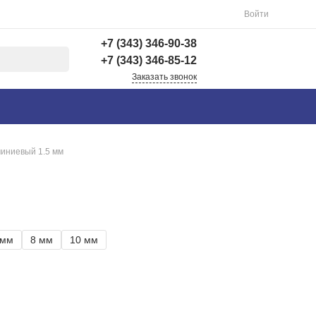
Войти
+7 (343) 346-90-38
+7 (343) 346-85-12
Заказать звонок
+7 (343) 346-90-38
г. Екатеринбург,
Вишнёвая 69Б, 3 этаж,
офис 312
иниевый 1.5 мм
Пн-Пт: 9:00-18:00 Cб-
Вс: Выходной
info@astra-ek.ru
+7 (343) 346-85-12
г. Березовский,
 мм
8 мм
10 мм
Березовский тракт 3
Пн-Чт: 9:30-16:00 Пт:
9:30-15:00 Сб-Вс:
Выходной Погрузка по
записи
info@astra-ek.ru