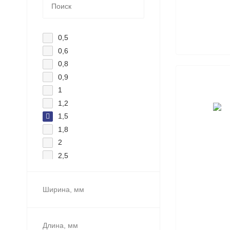
0,5
0,6
0,8
0,9
1
1,2
1,5
1,8
2
2,5
3
3,5
Ширина, мм
4
5
6
Длина, мм