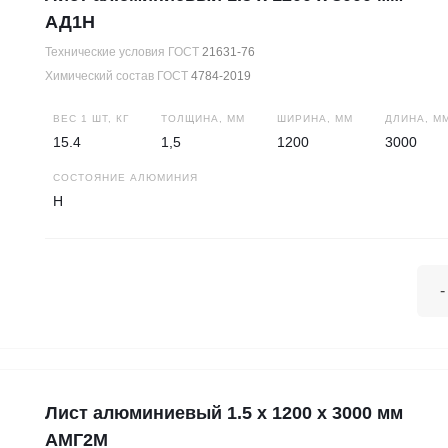
АД1Н
Технические условия ГОСТ
21631-76
Химический состав ГОСТ
4784-2019
ВЕС 1 ШТ, КГ
ТОЛЩИНА, ММ
ШИРИНА, ММ
ДЛИНА, М
15.4
1,5
1200
3000
СОСТОЯНИЕ АЛЮМИНИЯ
Н
-
Лист алюминиевый 1.5 х 1200 х 3000 мм
АМГ2М